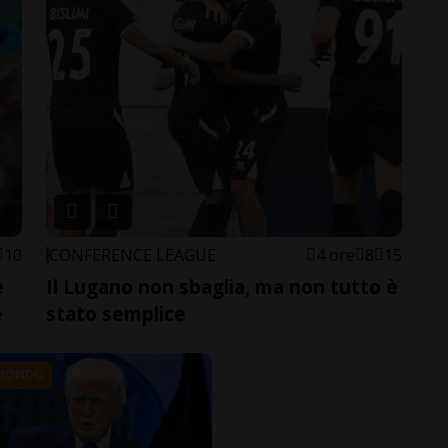
10
CONFERENCE LEAGUE
4 ore
8
15
e
Il Lugano non sbaglia, ma non tutto è
e
stato semplice
 MONDO