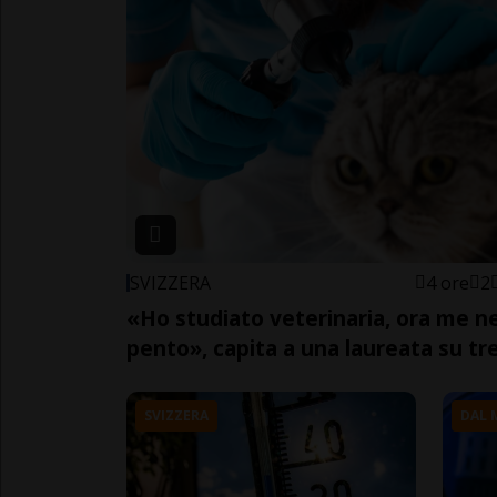
SVIZZERA
4 ore
2
«Ho studiato veterinaria, ora me n
pento», capita a una laureata su tr
SVIZZERA
DAL