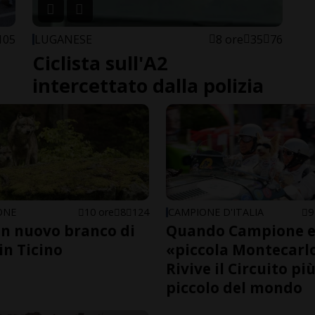
105
LUGANESE
8 ore
35
76
Ciclista sull'A2
intercettato dalla polizia
ONE
10 ore
8
124
CAMPIONE D'ITALIA
9
un nuovo branco di
Quando Campione e
 in Ticino
«piccola Montecarl
Rivive il Circuito pi
piccolo del mondo