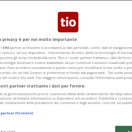
a privacy è per noi molto importante
3 ore
25
ri
594
partner archiviamo e accediamo ai dati personali, come i dati di navigazione 
ri univoci, sul tuo dispositivo . Selezionando Accetto, abiliti le tecnologie di tracc
lo conosciamo
portino gli scopi mostrati alla voce "Noi e i nostri partner trattiamo i dati da fornir
tecnologie dovessero essere disabilitate, alcuni contenuti e annunci visualizzati 
vanti. Puoi accedere nuovamente a questo menu per modificare le tue scelte o per
irà»
endo clic sul link Gestisci le preferenze in fondo alla pagina web.. Tali scelte avr
o del nostro Sito web. Per maggiori informazioni, consulta l'Informativa sulla priva
ostri partner trattiamo i dati per fornire:
 danni irreversibili al verde svizzero.
ati di geolocalizzazione precisi. Scansione attiva delle caratteristiche del dispositivo 
ssore di botanica
icazione. Archiviare informazioni su dispositivo e/o accedervi. Pubblicità e contenu
ati, misurazione delle prestazioni dei contenuti e degli annunci, ricerche sul pubbl
 partner (fornitori)
 finalità
Ac