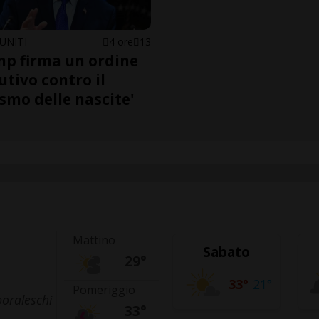
UNITI
4 ore
13
p firma un ordine
utivo contro il
ismo delle nascite'
Mattino
Sabato
29°
33°
21°
Pomeriggio
oraleschi
33°