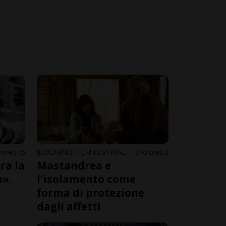
 ore
15
LOCARNO FILM FESTIVAL
10 ore
3
ra la
Mastandrea e
o».
l'isolamento come
ù
forma di protezione
dagli affetti