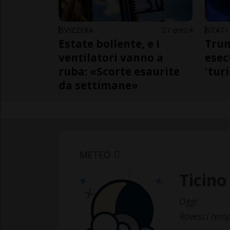
SVIZZERA
7 ore
4
STATI 
Estate bollente, e i
Trum
ventilatori vanno a
esec
ruba: «Scorte esaurite
'tur
da settimane»
METEO
Ticino
Oggi
Rovesci temp