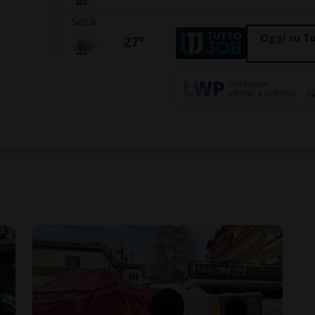
Sera
Oggi su
Tu
27°