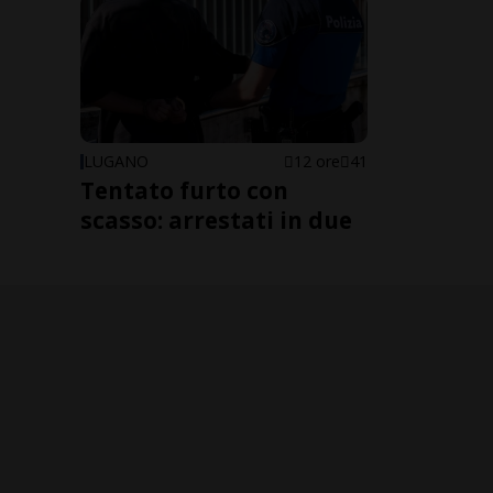
LUGANO
12 ore
41
Tentato furto con
scasso: arrestati in due