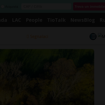
Acquista
nda
LAC
People
TioTalk
NewsBlog
R
Segnalaci