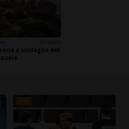
NA
11 ore
20
cena a sostegno del
zuela
SPORT