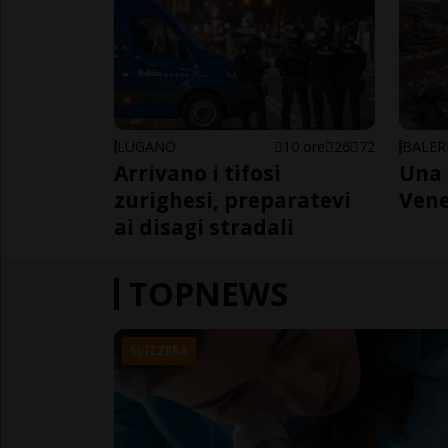
LUGANO
10 ore
26
72
BALER
Arrivano i tifosi
Una 
zurighesi, preparatevi
Vene
ai disagi stradali
TOPNEWS
SVIZZERA