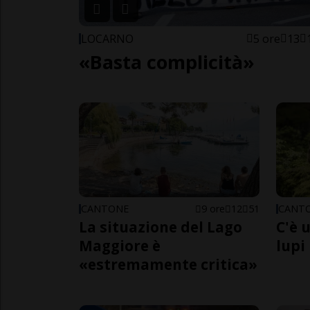
LOCARNO
5 ore
13
«Basta complicità»
CANTONE
9 ore
12
51
CANT
La situazione del Lago
C'è 
Maggiore è
lupi
«estremamente critica»