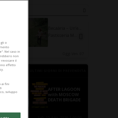
Becaària – Un’estate ticinese
Pasticceria Marnin
gli o
iamento
e". Nel caso in
Arte - Locarnese
Oggi Ven. 07
Arte - Lugane
potrebbero non
 revocare il
anno effetto
cy.
ULTIMI GIORNI DI PREVENDITA
ai fini
ti
AFTER LAGOON
ico, sviluppo
with MOSCOW
DEATH BRIGADE
Sab. 15 Ago. 2026 | 00:00
BIGLIETTI
BIGLIETTI
cetto