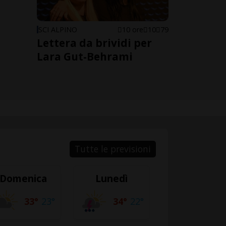
SCI ALPINO
10 ore
10
79
Lettera da brividi per
Lara Gut-Behrami
Tutte le previsioni
Domenica
Lunedì
33°
23°
34°
22°