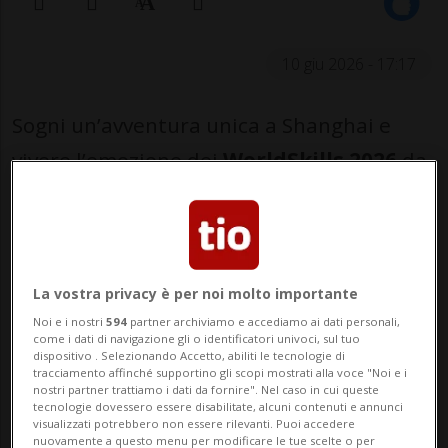
10 giu 2026 - 17:17
Sogni un’avventura unica a Shanghai e
vivere l’emozione dei
WorldSkills 2026
da
vicino? SwissSkills ti offre questa
possibilità! In palio c’è un viaggio per
due
persone
, dal
20 al 29 settembre 2026
, per
La vostra privacy è per noi molto importante
sostenere lo
SwissSkills National Team
e
Noi e i nostri
594
partner archiviamo e accediamo ai dati personali,
scoprire la magia della competizione
come i dati di navigazione gli o identificatori univoci, sul tuo
dispositivo . Selezionando Accetto, abiliti le tecnologie di
internazionale.
tracciamento affinché supportino gli scopi mostrati alla voce "Noi e i
nostri partner trattiamo i dati da fornire". Nel caso in cui queste
tecnologie dovessero essere disabilitate, alcuni contenuti e annunci
Sul nostro sito è ora disponibile
visualizzati potrebbero non essere rilevanti. Puoi accedere
nuovamente a questo menu per modificare le tue scelte o per