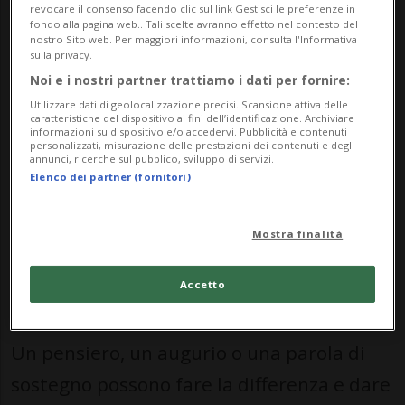
una
Fanwall
, una bacheca virtuale sulla
revocare il consenso facendo clic sul link Gestisci le preferenze in
fondo alla pagina web.. Tali scelte avranno effetto nel contesto del
quale chiunque può pubblicare un
nostro Sito web. Per maggiori informazioni, consulta l'Informativa
sulla privacy.
messaggio di incoraggiamento per le
Noi e i nostri partner trattiamo i dati per fornire:
concorrenti e i concorrenti che
Utilizzare dati di geolocalizzazione precisi. Scansione attiva delle
caratteristiche del dispositivo ai fini dell’identificazione. Archiviare
rappresenteranno la Svizzera ai
informazioni su dispositivo e/o accedervi. Pubblicità e contenuti
personalizzati, misurazione delle prestazioni dei contenuti e degli
annunci, ricerche sul pubblico, sviluppo di servizi.
Campionati del mondo delle professioni
Elenco dei partner (fornitori)
nel prossimo settembre.Ci farebbe
particolarmente piacere vedere tanti
Mostra finalità
messaggi provenienti dalla Svizzera
Accetto
italiana.
Un pensiero, un augurio o una parola di
sostegno possono fare la differenza e dare