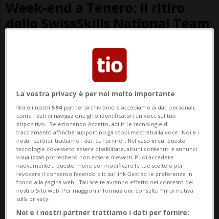
Week-end a Tenero: il ritiro
dello SwissSkills National Team
in vista di Shanghai 2026
La vostra privacy è per noi molto importante
Noi e i nostri
594
partner archiviamo e accediamo ai dati personali,
come i dati di navigazione gli o identificatori univoci, sul tuo
dispositivo . Selezionando Accetto, abiliti le tecnologie di
tracciamento affinché supportino gli scopi mostrati alla voce "Noi e i
nostri partner trattiamo i dati da fornire". Nel caso in cui queste
tecnologie dovessero essere disabilitate, alcuni contenuti e annunci
visualizzati potrebbero non essere rilevanti. Puoi accedere
nuovamente a questo menu per modificare le tue scelte o per
#IODOMANI
2 mesi
revocare il consenso facendo clic sul link Gestisci le preferenze in
Cos’è la Settimana della
fondo alla pagina web.. Tali scelte avranno effetto nel contesto del
nostro Sito web. Per maggiori informazioni, consulta l'Informativa
formazione professionale?
sulla privacy.
Noi e i nostri partner trattiamo i dati per fornire: