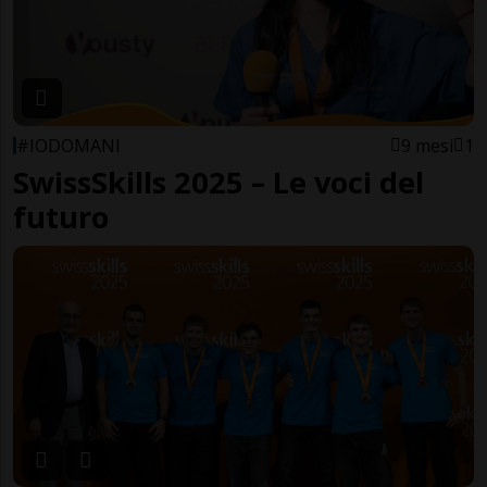
#IODOMANI
9 mesi
1
SwissSkills 2025 – Le voci del
futuro