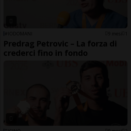
#IODOMANI
9 mesi
1
Predrag Petrovic – La forza di
crederci fino in fondo
TICINO
9 mesi
2