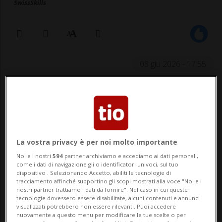
SwissSkills
08 giu 2026 - 17:55
La vostra privacy è per noi molto importante
Noi e i nostri
594
partner archiviamo e accediamo ai dati personali,
TENERO - Il Ticino piovoso non ha fermato
come i dati di navigazione gli o identificatori univoci, sul tuo
dispositivo . Selezionando Accetto, abiliti le tecnologie di
i giovani talenti del SwissSkills National
tracciamento affinché supportino gli scopi mostrati alla voce "Noi e i
nostri partner trattiamo i dati da fornire". Nel caso in cui queste
Team, che si sono ritrovati al CST di
tecnologie dovessero essere disabilitate, alcuni contenuti e annunci
visualizzati potrebbero non essere rilevanti. Puoi accedere
Tenero nei giorni scorsi per un intenso
nuovamente a questo menu per modificare le tue scelte o per