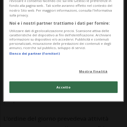
revocare il consenso facendo clic sul link Gestisci le preferenze in
week-end di preparazione alla
fondo alla pagina web.. Tali scelte avranno effetto nel contesto del
nostro Sito web. Per maggiori informazioni, consulta l'Informativa
competizione più importante della loro
sulla privacy.
Noi e i nostri partner trattiamo i dati per fornire:
carriera: i WorldSkills Shanghai 2026, che
Utilizzare dati di geolocalizzazione precisi. Scansione attiva delle
si terranno in settembre.
caratteristiche del dispositivo ai fini dell’identificazione. Archiviare
informazioni su dispositivo e/o accedervi. Pubblicità e contenuti
personalizzati, misurazione delle prestazioni dei contenuti e degli
annunci, ricerche sul pubblico, sviluppo di servizi.
Accompagnati dai loro team leader, i
Elenco dei partner (fornitori)
ragazzi e le ragazze hanno avuto
l’occasione di trascorrere del tempo
Mostra finalità
insieme, rafforzare lo spirito di squadra e
Accetto
concentrarsi su tutti gli aspetti della
preparazione.
L’ordine del giorno prevedeva attività