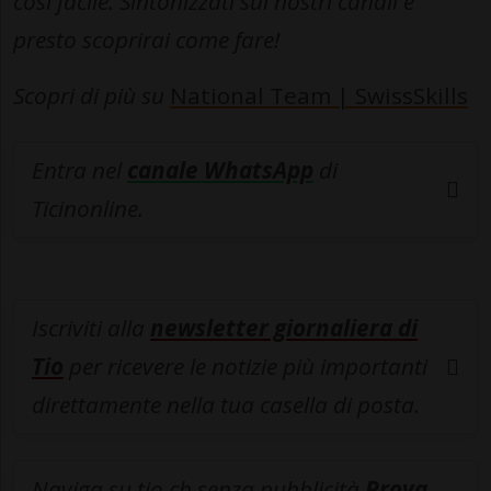
così facile. Sintonizzati sui nostri canali e
presto scoprirai come fare!
Scopri di più su
National Team | SwissSkills
Entra nel
canale WhatsApp
di
Ticinonline.
Iscriviti alla
newsletter giornaliera di
Tio
per ricevere le notizie più importanti
direttamente nella tua casella di posta.
Naviga su tio.ch senza pubblicità
Prova