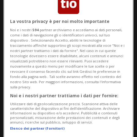
La vostra privacy è per noi molto importante
Noi e i nostri
594
partner archiviamo e accediamo ai dati personali,
SVIZZERA
3 sett
1
come i dati di navigazione gli o identificatori univoci, sul tuo
WorldSkills 2026: 42 svizzeri vi
dispositivo . Selezionando Accetto, abiliti le tecnologie di
tracciamento affinché supportino gli scopi mostrati alla voce "Noi e i
partecipano
nostri partner trattiamo i dati da fornire". Nel caso in cui queste
tecnologie dovessero essere disabilitate, alcuni contenuti e annunci
visualizzati potrebbero non essere rilevanti. Puoi accedere
nuovamente a questo menu per modificare le tue scelte o per
revocare il consenso facendo clic sul link Gestisci le preferenze in
fondo alla pagina web.. Tali scelte avranno effetto nel contesto del
nostro Sito web. Per maggiori informazioni, consulta l'Informativa
sulla privacy.
Noi e i nostri partner trattiamo i dati per fornire:
Utilizzare dati di geolocalizzazione precisi. Scansione attiva delle
caratteristiche del dispositivo ai fini dell’identificazione. Archiviare
informazioni su dispositivo e/o accedervi. Pubblicità e contenuti
personalizzati, misurazione delle prestazioni dei contenuti e degli
annunci, ricerche sul pubblico, sviluppo di servizi.
Elenco dei partner (fornitori)
#IODOMANI
1 mese