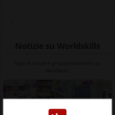
Notizie su Worldskills
Segui le notizie e gli approfondimenti su
Worldskills.