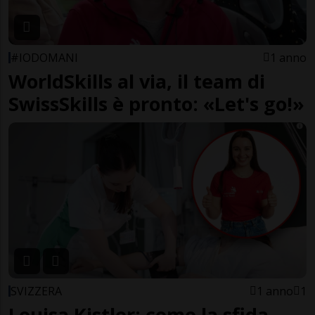
#IODOMANI
1 anno
WorldSkills al via, il team di
SwissSkills è pronto: «Let's go!»
SVIZZERA
1 anno
1
Louisa Kistler: come la sfida