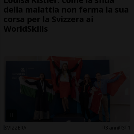
della malattia non ferma la sua
corsa per la Svizzera ai
WorldSkills
SVIZZERA
3 anni
3
1