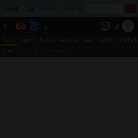
Affitta
Acquista
News
Sport
Focus
Agenda
LAC
People
TioTalk
TICINO
SVIZZERA
DAL MONDO