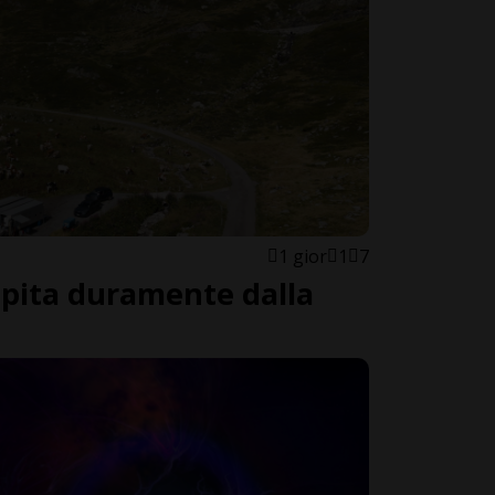
1 gior
1
7
lpita duramente dalla