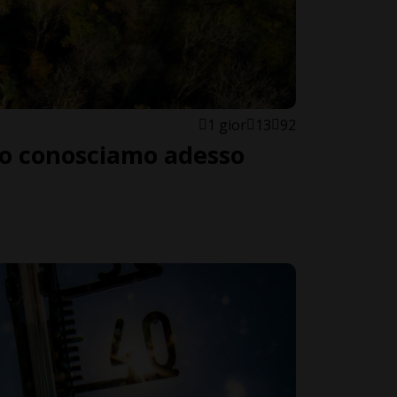
1 gior
13
92
lo conosciamo adesso