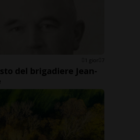
1 gior
7
esto del brigadiere Jean-
e