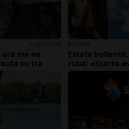
1 gior
19
42
SVIZZERA
, ora me ne
Estate bollente,
reata su tre
ruba: «Scorte e