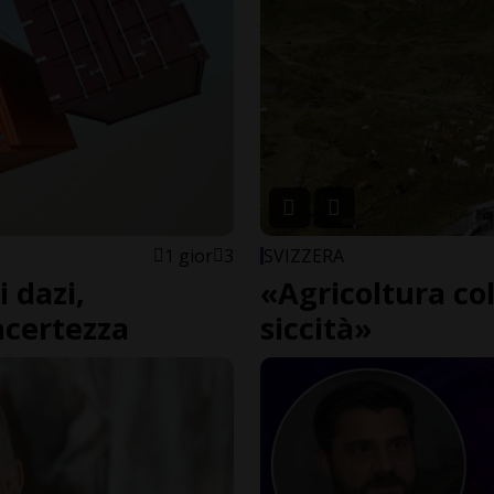
1 gior
3
SVIZZERA
 dazi,
«Agricoltura co
ncertezza
siccità»