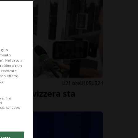
gli o
iamento
e". Nel caso in
potrebbero non
 revocare il
anno effetto
cy.
21 ore
105
324
a «la Svizzera sta
ai fini
di sé»
ti
ico, sviluppo
cetto