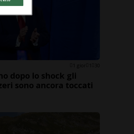
1 gior
1
30
no dopo lo shock gli
zeri sono ancora toccati