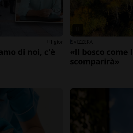
1 gior
SVIZZERA
amo di noi, c'è
«Il bosco come 
scomparirà»