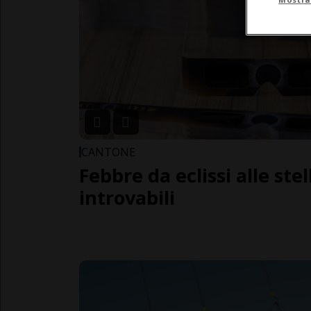
CANTONE
Febbre da eclissi alle stel
introvabili