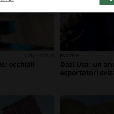
23 ore
22
25
SVIZZERA
le: occhiali
Dazi Usa: un an
esportatori sviz