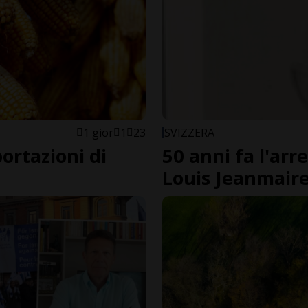
1 gior
1
23
SVIZZERA
portazioni di
50 anni fa l'arr
Louis Jeanmair