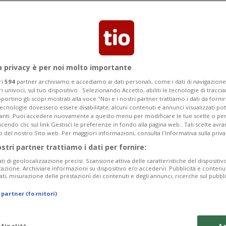
a privacy è per noi molto importante
ri
594
partner archiviamo e accediamo ai dati personali, come i dati di navigazione 
ri univoci, sul tuo dispositivo . Selezionando Accetto, abiliti le tecnologie di tracc
portino gli scopi mostrati alla voce "Noi e i nostri partner trattiamo i dati da fornir
tecnologie dovessero essere disabilitate, alcuni contenuti e annunci visualizzati 
vanti. Puoi accedere nuovamente a questo menu per modificare le tue scelte o per
endo clic sul link Gestisci le preferenze in fondo alla pagina web.. Tali scelte avr
o del nostro Sito web. Per maggiori informazioni, consulta l'Informativa sulla priva
19 ore
20
42
SVIZZERA / ITALIA
ostri partner trattiamo i dati per fornire:
allarme rosso
Su Crans-Montan
ati di geolocalizzazione precisi. Scansione attiva delle caratteristiche del dispositivo 
dando il peggio 
icazione. Archiviare informazioni su dispositivo e/o accedervi. Pubblicità e contenu
ati, misurazione delle prestazioni dei contenuti e degli annunci, ricerche sul pubbl
 partner (fornitori)
 finalità
Ac