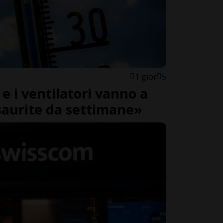
1 gior
5
 e i ventilatori vanno a
saurite da settimane»