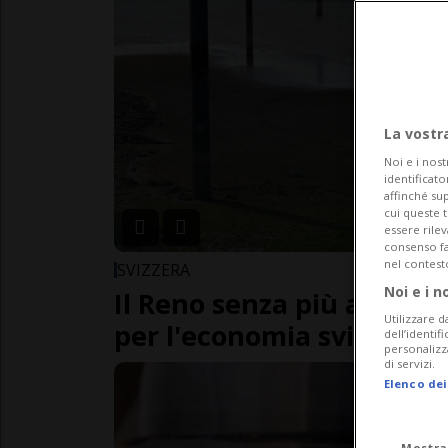
La vostr
Noi e i nost
identificato
affinché sup
cui queste 
essere rile
consenso fac
nel contest
SVIZZERA
Noi e i n
Il Reno senza più acqua: 
Utilizzare d
per l'economia svizzera
dell’identif
personalizz
di servizi.
Elenco dei
Mostra