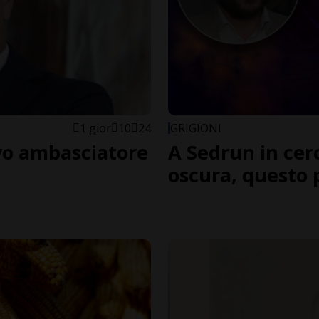
1 gior
10
24
GRIGIONI
vo ambasciatore
A Sedrun in cerc
oscura, questo 