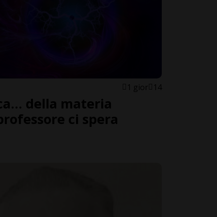
1 gior
14
a... della materia
professore ci spera