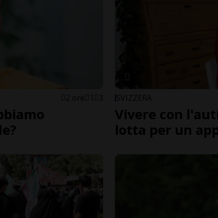
2 ore
1
3
SVIZZERA
abbiamo
Vivere con l'au
le?
lotta per un ap