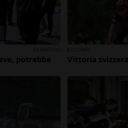
2 ore
1
25
CICLISMO
ave, potrebbe
Vittoria svizzera