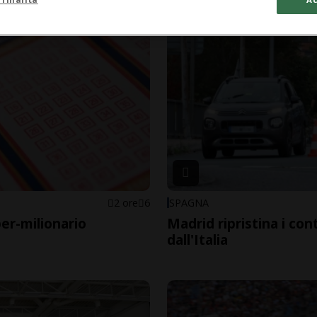
2 ore
6
SPAGNA
er-milionario
Madrid ripristina i cont
dall'Italia