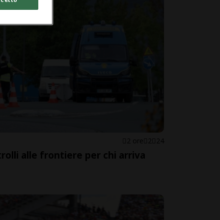
2 ore
2
24
rolli alle frontiere per chi arriva