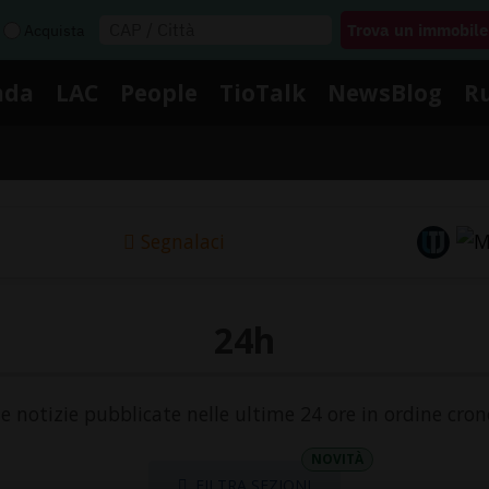
Acquista
nda
LAC
People
TioTalk
NewsBlog
R
Segnalaci
24h
le notizie pubblicate nelle ultime 24 ore in ordine cron
NOVITÀ
FILTRA SEZIONI