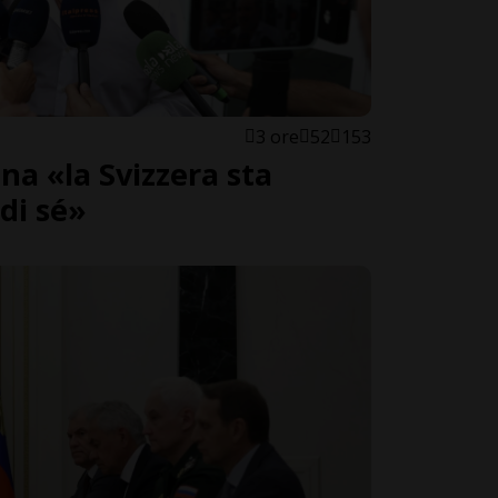
3 ore
52
153
a «la Svizzera sta
di sé»