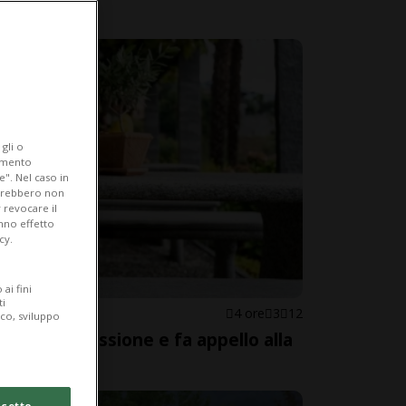
gli o
iamento
e". Nel caso in
potrebbero non
 revocare il
anno effetto
cy.
ai fini
ti
4 ore
3
12
ico, sviluppo
 è sotto pressione e fa appello alla
cetto