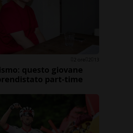
2 ore
2
13
tismo: questo giovane
prendistato part-time