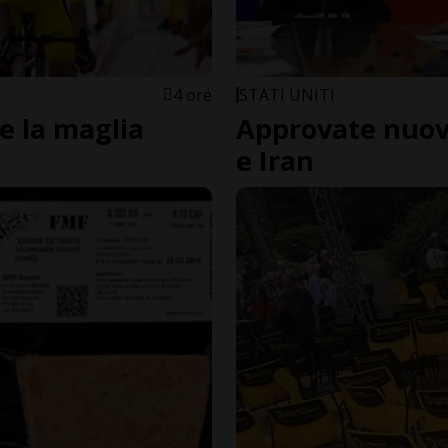
4 ore
STATI UNITI
e la maglia
Approvate nuove
e Iran