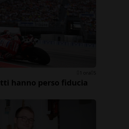
1 ora
5
tti hanno perso fiducia