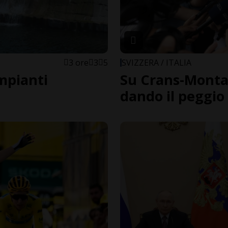
3 ore
3
5
SVIZZERA / ITALIA
impianti
Su Crans-Montan
dando il peggio 