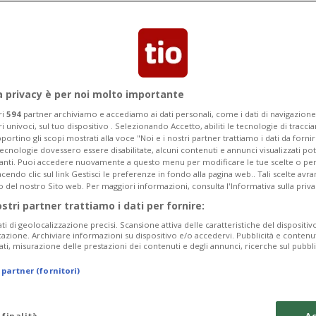
a privacy è per noi molto importante
ri
594
partner archiviamo e accediamo ai dati personali, come i dati di navigazione 
ri univoci, sul tuo dispositivo . Selezionando Accetto, abiliti le tecnologie di tracc
portino gli scopi mostrati alla voce "Noi e i nostri partner trattiamo i dati da fornir
tecnologie dovessero essere disabilitate, alcuni contenuti e annunci visualizzati 
vanti. Puoi accedere nuovamente a questo menu per modificare le tue scelte o per
endo clic sul link Gestisci le preferenze in fondo alla pagina web.. Tali scelte avr
o del nostro Sito web. Per maggiori informazioni, consulta l'Informativa sulla priva
ostri partner trattiamo i dati per fornire:
ati di geolocalizzazione precisi. Scansione attiva delle caratteristiche del dispositivo 
icazione. Archiviare informazioni su dispositivo e/o accedervi. Pubblicità e contenu
1 ora
3
LOCARNO FILM FESTIVAL
ati, misurazione delle prestazioni dei contenuti e degli annunci, ricerche sul pubbl
sso per l'economia
L'industria audiovisiva
 partner (fornitori)
politica
 finalità
Ac