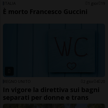
ITALIA
1 gior
19
È morto Francesco Guccini
REGNO UNITO
2 gior
4
20
In vigore la direttiva sui bagni
separati per donne e trans