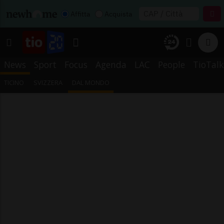
Affitta
Acquista
News
Sport
Focus
Agenda
LAC
People
TioTalk
TICINO
SVIZZERA
DAL MONDO