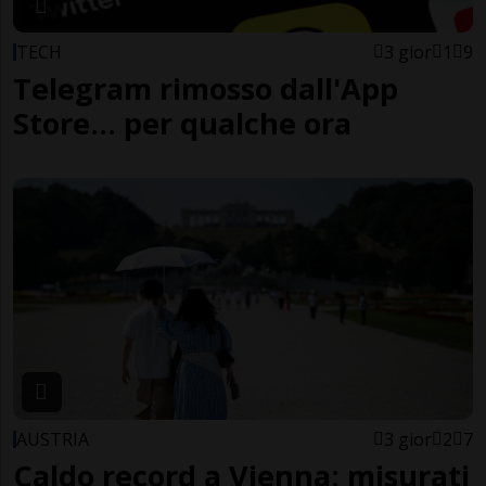
TECH
3 gior
1
9
Telegram rimosso dall'App
Store... per qualche ora
AUSTRIA
3 gior
2
7
Caldo record a Vienna: misurati