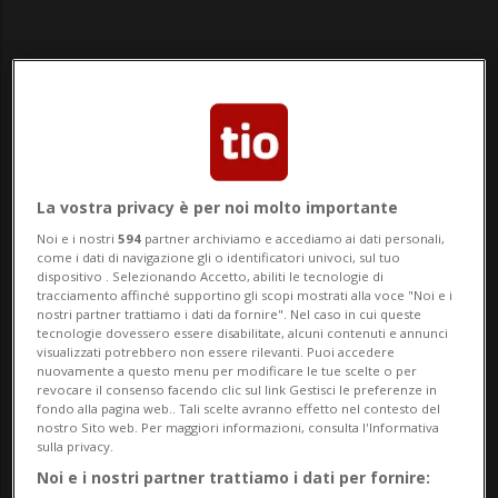
La vostra privacy è per noi molto importante
Noi e i nostri
594
partner archiviamo e accediamo ai dati personali,
come i dati di navigazione gli o identificatori univoci, sul tuo
dispositivo . Selezionando Accetto, abiliti le tecnologie di
tracciamento affinché supportino gli scopi mostrati alla voce "Noi e i
nostri partner trattiamo i dati da fornire". Nel caso in cui queste
tecnologie dovessero essere disabilitate, alcuni contenuti e annunci
visualizzati potrebbero non essere rilevanti. Puoi accedere
ITALIA
1 gior
9
nuovamente a questo menu per modificare le tue scelte o per
revocare il consenso facendo clic sul link Gestisci le preferenze in
Funerali di Guccini a Pavana in
fondo alla pagina web.. Tali scelte avranno effetto nel contesto del
nostro Sito web. Per maggiori informazioni, consulta l'Informativa
forma strettamente privata
sulla privacy.
Noi e i nostri partner trattiamo i dati per fornire: