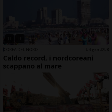
COREA DEL NORD
4 gior
2
8
Caldo record, i nordcoreani
scappano al mare