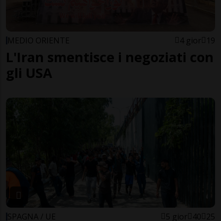
MEDIO ORIENTE
4 gior
19
L'Iran smentisce i negoziati con
gli USA
SPAGNA / UE
5 gior
40
25