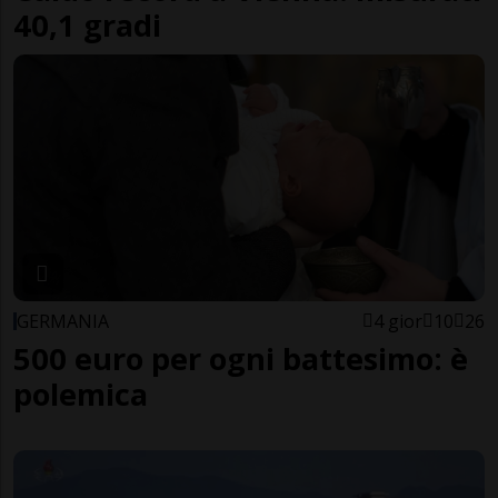
40,1 gradi
GERMANIA
4 gior
10
26
500 euro per ogni battesimo: è
polemica