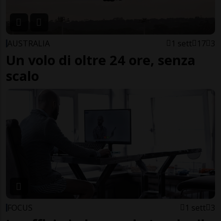
AUSTRALIA
1 sett
17
3
Un volo di oltre 24 ore, senza
scalo
FOCUS
1 sett
3