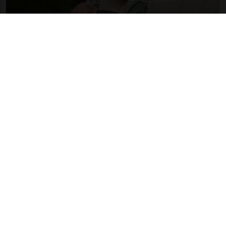
STATI UNITI
1 sett
1
23
Solo un americano su tre
sostiene la guerra in Iran