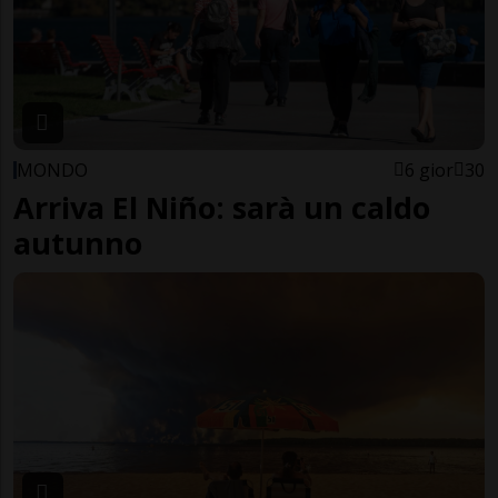
MONDO
6 gior
30
Arriva El Niño: sarà un caldo
autunno