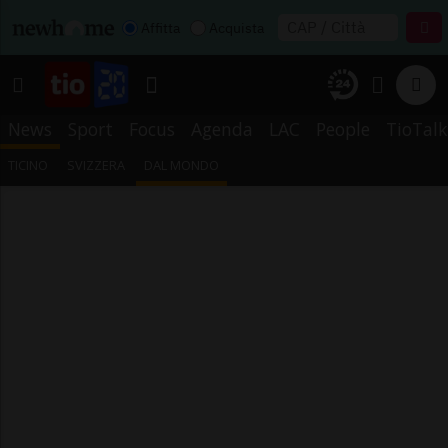
Affitta
Acquista
News
Sport
Focus
Agenda
LAC
People
TioTalk
TICINO
SVIZZERA
DAL MONDO