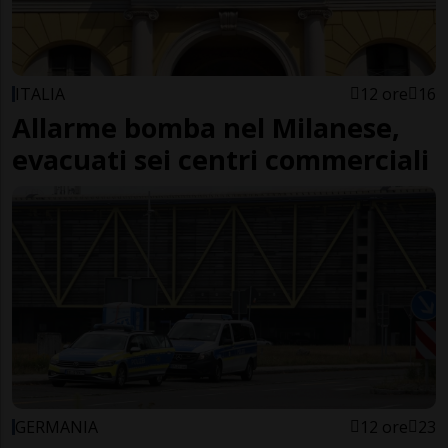
ITALIA
12 ore
16
Allarme bomba nel Milanese,
evacuati sei centri commerciali
GERMANIA
12 ore
23