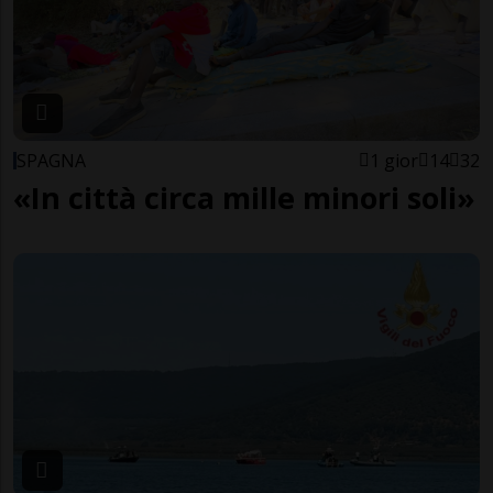
SPAGNA
1 gior
14
32
«In città circa mille minori soli»