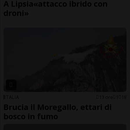
A Lipsia«attacco ibrido con
droni»
ITALIA
13 ore
1
18
Brucia il Moregallo, ettari di
bosco in fumo