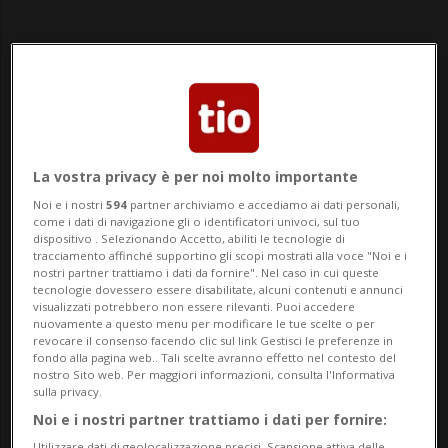
La vostra privacy è per noi molto importante
Noi e i nostri
594
partner archiviamo e accediamo ai dati personali,
come i dati di navigazione gli o identificatori univoci, sul tuo
dispositivo . Selezionando Accetto, abiliti le tecnologie di
tracciamento affinché supportino gli scopi mostrati alla voce "Noi e i
nostri partner trattiamo i dati da fornire". Nel caso in cui queste
tecnologie dovessero essere disabilitate, alcuni contenuti e annunci
SPAGNA
28 min
visualizzati potrebbero non essere rilevanti. Puoi accedere
Ceuta, in 80 sono già morti in
nuovamente a questo menu per modificare le tue scelte o per
revocare il consenso facendo clic sul link Gestisci le preferenze in
mare per raggiungerla
fondo alla pagina web.. Tali scelte avranno effetto nel contesto del
nostro Sito web. Per maggiori informazioni, consulta l'Informativa
sulla privacy.
Noi e i nostri partner trattiamo i dati per fornire:
Utilizzare dati di geolocalizzazione precisi. Scansione attiva delle