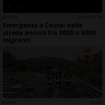
SPAGNA
2 gior
13
31
Emergenza a Ceuta: nelle
strade ancora fra 3000 e 5000
migranti
ITALIA
3 gior