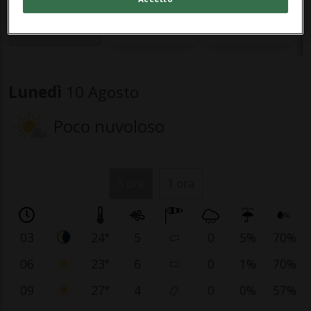
37 °C
37 °C
35 °C
23 °C
23 °C
23 °C
Lunedì
10 Agosto
Poco nuvoloso
3 ore
1 ora
03
24°
5
0
5%
70%
06
23°
6
0
1%
70%
09
27°
4
0
0%
57%