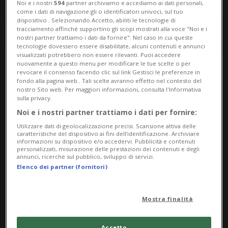
Noi e i nostri
594
partner archiviamo e accediamo ai dati personali,
come i dati di navigazione gli o identificatori univoci, sul tuo
dispositivo . Selezionando Accetto, abiliti le tecnologie di
tracciamento affinché supportino gli scopi mostrati alla voce "Noi e i
nostri partner trattiamo i dati da fornire". Nel caso in cui queste
tecnologie dovessero essere disabilitate, alcuni contenuti e annunci
visualizzati potrebbero non essere rilevanti. Puoi accedere
nuovamente a questo menu per modificare le tue scelte o per
revocare il consenso facendo clic sul link Gestisci le preferenze in
Meteo
fondo alla pagina web.. Tali scelte avranno effetto nel contesto del
nostro Sito web. Per maggiori informazioni, consulta l'Informativa
sulla privacy.
Noi e i nostri partner trattiamo i dati per fornire:
Le previsioni meteo per il Ticino e la
Utilizzare dati di geolocalizzazione precisi. Scansione attiva delle
Svizzera: temperature, precipitazioni e
caratteristiche del dispositivo ai fini dell’identificazione. Archiviare
informazioni su dispositivo e/o accedervi. Pubblicità e contenuti
bollettino meteo aggiornato in tempo reale
personalizzati, misurazione delle prestazioni dei contenuti e degli
annunci, ricerche sul pubblico, sviluppo di servizi.
Elenco dei partner (fornitori)
METEO TICINO
SCEGLI CITTÀ METEO
Mostra finalità
Lunedì
Martedì
Mercoledì
Accetto