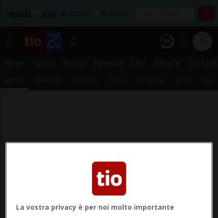
Affitta
Acquista
News
Sport
Focus
Agenda
LAC
People
TioTalk
METEO
PREFERITI
STORICO
CERCA
NOTIFICHE
MYTIO
RSS
La vostra privacy è per noi molto importante