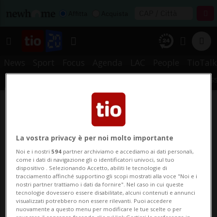
Affitta
Acquista
News
Sport
Focus
Agenda
LAC
People
TioTalk
METEO
PREFERITI
STORICO
CERCA
NOTIFICHE
MYTIO
RS
La vostra privacy è per noi molto importante
Noi e i nostri
594
partner archiviamo e accediamo ai dati personali,
come i dati di navigazione gli o identificatori univoci, sul tuo
dispositivo . Selezionando Accetto, abiliti le tecnologie di
tracciamento affinché supportino gli scopi mostrati alla voce "Noi e i
nostri partner trattiamo i dati da fornire". Nel caso in cui queste
tecnologie dovessero essere disabilitate, alcuni contenuti e annunci
visualizzati potrebbero non essere rilevanti. Puoi accedere
nuovamente a questo menu per modificare le tue scelte o per