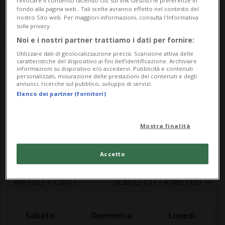
revocare il consenso facendo clic sul link Gestisci le preferenze in
fondo alla pagina web.. Tali scelte avranno effetto nel contesto del
nostro Sito web. Per maggiori informazioni, consulta l'Informativa
sulla privacy.
Noi e i nostri partner trattiamo i dati per fornire:
Utilizzare dati di geolocalizzazione precisi. Scansione attiva delle
caratteristiche del dispositivo ai fini dell’identificazione. Archiviare
informazioni su dispositivo e/o accedervi. Pubblicità e contenuti
Meteo
personalizzati, misurazione delle prestazioni dei contenuti e degli
annunci, ricerche sul pubblico, sviluppo di servizi.
Elenco dei partner (fornitori)
Le previsioni meteo per il Ticino e la
Mostra finalità
Svizzera: temperature, precipitazioni e
bollettino meteo aggiornato in tempo reale
Accetto
METEO TICINO
SCEGLI CITTÀ METEO
Sabato
Domenica
Lunedì