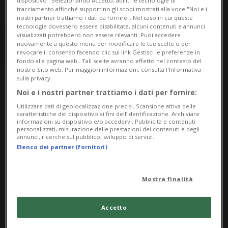
tracciamento affinché supportino gli scopi mostrati alla voce "Noi e i
nostri partner trattiamo i dati da fornire". Nel caso in cui queste
tecnologie dovessero essere disabilitate, alcuni contenuti e annunci
visualizzati potrebbero non essere rilevanti. Puoi accedere
nuovamente a questo menu per modificare le tue scelte o per
revocare il consenso facendo clic sul link Gestisci le preferenze in
fondo alla pagina web.. Tali scelte avranno effetto nel contesto del
nostro Sito web. Per maggiori informazioni, consulta l'Informativa
sulla privacy.
Posteggi liberi a Lugano
Noi e i nostri partner trattiamo i dati per fornire:
Utilizzare dati di geolocalizzazione precisi. Scansione attiva delle
caratteristiche del dispositivo ai fini dell’identificazione. Archiviare
informazioni su dispositivo e/o accedervi. Pubblicità e contenuti
Disponibilità aggiornata dei posteggi nei
personalizzati, misurazione delle prestazioni dei contenuti e degli
annunci, ricerche sul pubblico, sviluppo di servizi.
parcheggi di Lugano: consulta in tempo
Elenco dei partner (fornitori)
reale i posti liberi
POSTEGGI LIBERI A LUGANO
Mostra finalità
ULTIMO AGGIORNAMENTO: 06.08.2026 05:05
Accetto
CENTRO
Capacità: 196