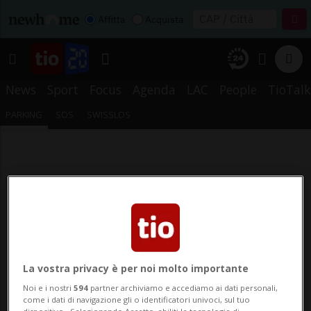
Affitta
Acquista
News
Sport
Focus
Agenda
LAC
People
TioTalk
PARKING
SOS
SWISSLOS
La vostra privacy è per noi molto importante
Noi e i nostri
594
partner archiviamo e accediamo ai dati personali,
come i dati di navigazione gli o identificatori univoci, sul tuo
dispositivo . Selezionando Accetto, abiliti le tecnologie di