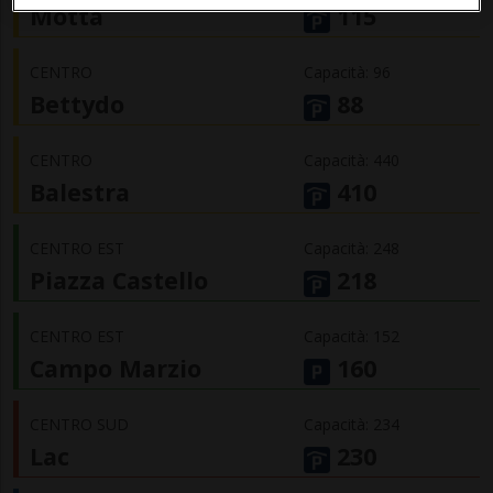
Motta
115
CENTRO
Capacità: 96
Bettydo
88
CENTRO
Capacità: 440
Balestra
410
CENTRO EST
Capacità: 248
Piazza Castello
218
CENTRO EST
Capacità: 152
Campo Marzio
160
CENTRO SUD
Capacità: 234
Lac
230