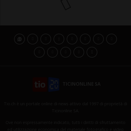
LUGANO
7 mesi
10
6
Si cercano testimoni: «Avete
visto l'auto che mi è venuta
addosso?»