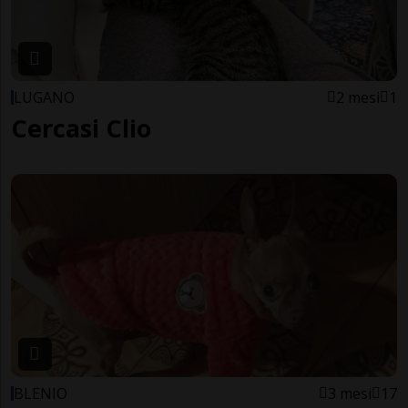
LUGANO
2 mesi
1
Cercasi Clio
BLENIO
3 mesi
17