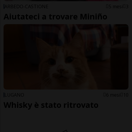
ARBEDO-CASTIONE
5 mesi
3
Aiutateci a trovare Miniño
LUGANO
6 mesi
10
Whisky è stato ritrovato