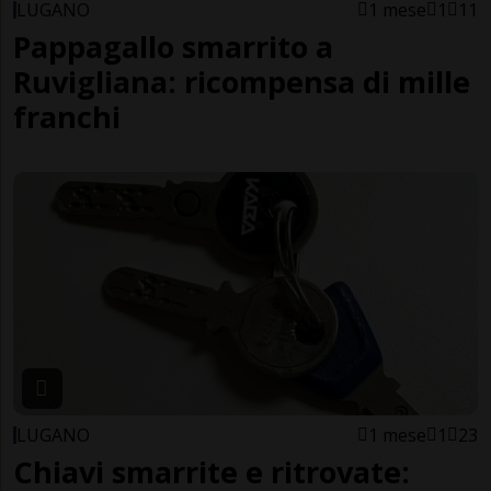
LUGANO
1 mese
1
11
Pappagallo smarrito a
Ruvigliana: ricompensa di mille
franchi
LUGANO
1 mese
1
23
Chiavi smarrite e ritrovate: