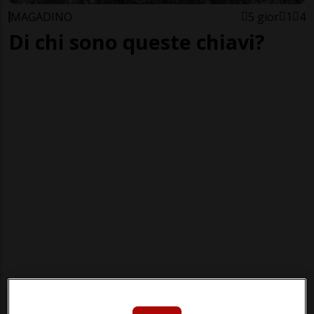
MAGADINO
5 gior
1
4
Di chi sono queste chiavi?