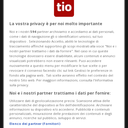
La vostra privacy è per noi molto importante
Noi e i nostri
594
partner archiviamo e accediamo ai dati personali,
come i dati di navigazione gli o identificatori univoci, sul tuo
dispositivo . Selezionando Accetto, abiliti le tecnologie di
tracciamento affinché supportino gli scopi mostrati alla voce "Noi e i
nostri partner trattiamo i dati da fornire". Nel caso in cui queste
tecnologie dovessero essere disabilitate, alcuni contenuti e annunci
visualizzati potrebbero non essere rilevanti. Puoi accedere
MASSAGNO
5 gior
1
11
nuovamente a questo menu per modificare le tue scelte o per
Chi ha visto Rufus?
revocare il consenso facendo clic sul link Gestisci le preferenze in
fondo alla pagina web.. Tali scelte avranno effetto nel contesto del
nostro Sito web. Per maggiori informazioni, consulta l'Informativa
sulla privacy.
Noi e i nostri partner trattiamo i dati per fornire:
Utilizzare dati di geolocalizzazione precisi. Scansione attiva delle
caratteristiche del dispositivo ai fini dell’identificazione. Archiviare
informazioni su dispositivo e/o accedervi. Pubblicità e contenuti
personalizzati, misurazione delle prestazioni dei contenuti e degli
annunci, ricerche sul pubblico, sviluppo di servizi.
Elenco dei partner (fornitori)