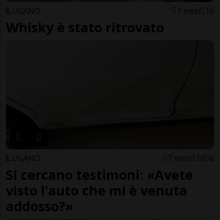
LUGANO
7 mesi
10
Whisky è stato ritrovato
LUGANO
7 mesi
10
6
Si cercano testimoni: «Avete
visto l'auto che mi è venuta
addosso?»