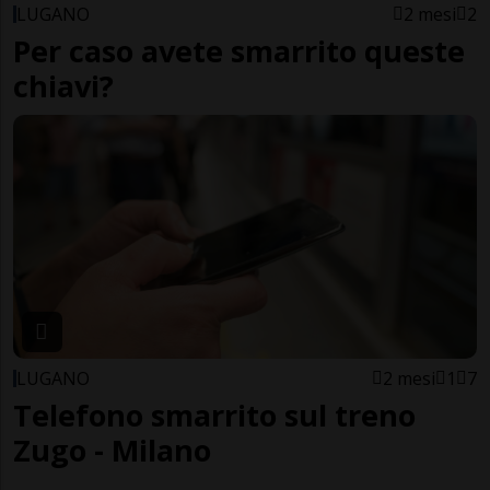
LUGANO
2 mesi
2
Per caso avete smarrito queste
chiavi?
LUGANO
2 mesi
1
7
Telefono smarrito sul treno
Zugo - Milano