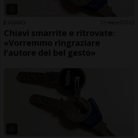
LUGANO
1 mese
1
22
Chiavi smarrite e ritrovate:
«Vorremmo ringraziare
l'autore del bel gesto»