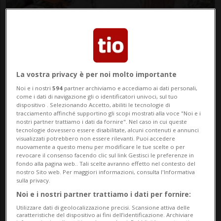
BELLINZONA
1 mese
9
Smarrita Namas
La vostra privacy è per noi molto importante
Noi e i nostri
594
partner archiviamo e accediamo ai dati personali,
come i dati di navigazione gli o identificatori univoci, sul tuo
dispositivo . Selezionando Accetto, abiliti le tecnologie di
tracciamento affinché supportino gli scopi mostrati alla voce "Noi e i
nostri partner trattiamo i dati da fornire". Nel caso in cui queste
tecnologie dovessero essere disabilitate, alcuni contenuti e annunci
visualizzati potrebbero non essere rilevanti. Puoi accedere
nuovamente a questo menu per modificare le tue scelte o per
revocare il consenso facendo clic sul link Gestisci le preferenze in
fondo alla pagina web.. Tali scelte avranno effetto nel contesto del
nostro Sito web. Per maggiori informazioni, consulta l'Informativa
sulla privacy.
Noi e i nostri partner trattiamo i dati per fornire:
PIOTTA
1 mese
3
10
Gattina di circa un mese
Utilizzare dati di geolocalizzazione precisi. Scansione attiva delle
caratteristiche del dispositivo ai fini dell’identificazione. Archiviare