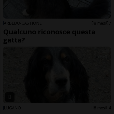
ARBEDO-CASTIONE
8 mesi
7
Qualcuno riconosce questa
gatta?
LUGANO
8 mesi
4