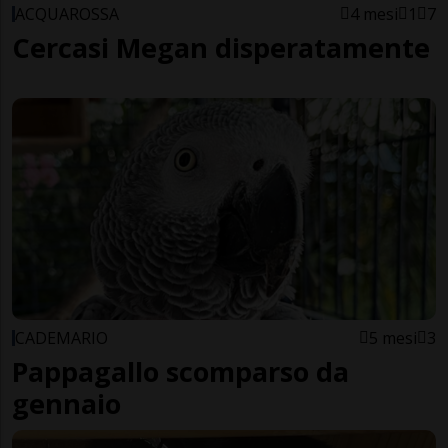
ACQUAROSSA
4 mesi
1
7
Cercasi Megan disperatamente
CADEMARIO
5 mesi
3
Pappagallo scomparso da
gennaio