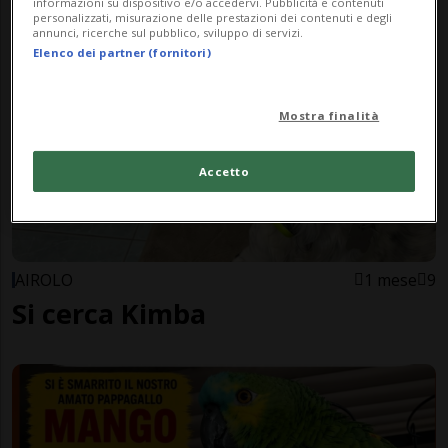
trovata a Piotta
informazioni su dispositivo e/o accedervi. Pubblicità e contenuti
personalizzati, misurazione delle prestazioni dei contenuti e degli
annunci, ricerche sul pubblico, sviluppo di servizi.
Elenco dei partner (fornitori)
Mostra finalità
Accetto
AIROLO
1 mese
9
Si cerca Kimba