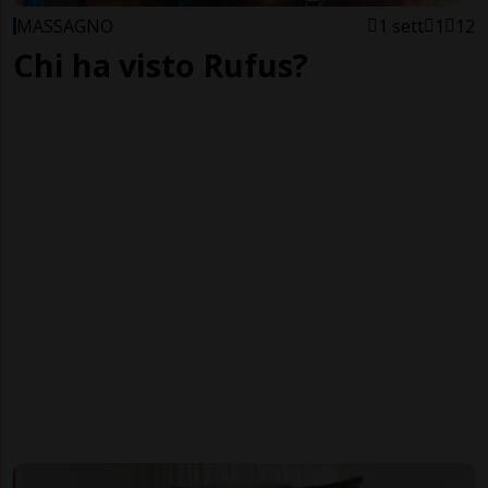
MASSAGNO
1 sett
1
12
Chi ha visto Rufus?