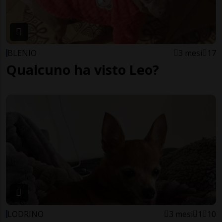
BLENIO
3 mesi
17
Qualcuno ha visto Leo?
LODRINO
3 mesi
1
10