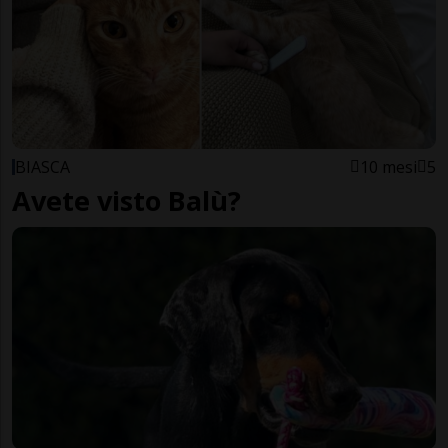
BIASCA
10 mesi
5
Avete visto Balù?