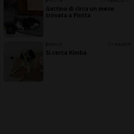
PIOTTA
1 mese
3
11
Gattina di circa un mese
trovata a Piotta
AIROLO
1 mese
9
Si cerca Kimba