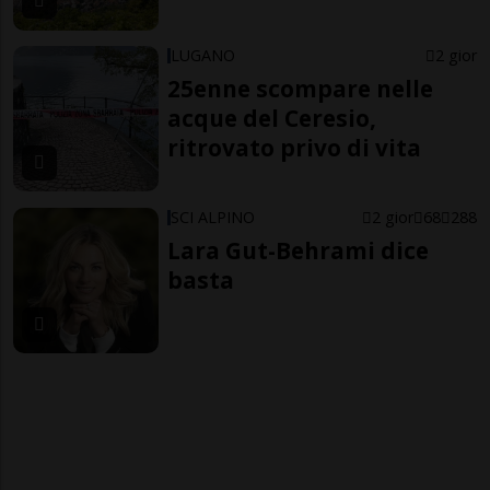
LUGANO
2 gior
25enne scompare nelle
acque del Ceresio,
ritrovato privo di vita
SCI ALPINO
2 gior
68
288
Lara Gut-Behrami dice
basta