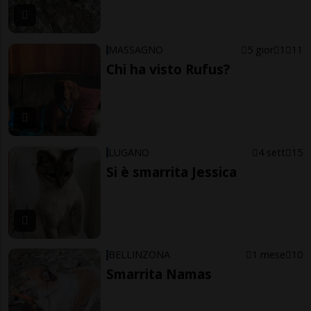
MASSAGNO
5 gior
1
11
Chi ha visto Rufus?
LUGANO
4 sett
15
Si è smarrita Jessica
BELLINZONA
1 mese
10
Smarrita Namas