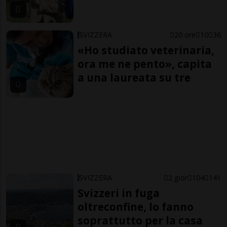
SVIZZERA
20 ore
10
36
«Ho studiato veterinaria,
ora me ne pento», capita
a una laureata su tre
SVIZZERA
2 gior
104
141
Svizzeri in fuga
oltreconfine, lo fanno
soprattutto per la casa