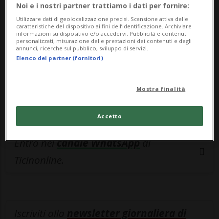
esclusivo!
Noi e i nostri partner trattiamo i dati per fornire:
Utilizzare dati di geolocalizzazione precisi. Scansione attiva delle
Sottoscrivi un abbonamento
Archivio
per
caratteristiche del dispositivo ai fini dell’identificazione. Archiviare
informazioni su dispositivo e/o accedervi. Pubblicità e contenuti
leggere questo articolo, oppure scegli
personalizzati, misurazione delle prestazioni dei contenuti e degli
annunci, ricerche sul pubblico, sviluppo di servizi.
MyTioAbo
per accedere all'archivio e
Elenco dei partner (fornitori)
navigare su sito e app senza pubblicità.
Mostra finalità
ACCEDI
Accetto
Entra nel
canale WhatsApp
di
Ticinonline.
Iscriviti alla
newsletter giornaliera di