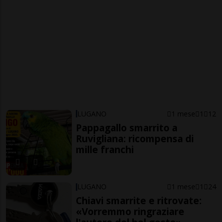
LUGANO
1 mese
1
12
Pappagallo smarrito a
Ruvigliana: ricompensa di
mille franchi
LUGANO
1 mese
1
24
Chiavi smarrite e ritrovate:
«Vorremmo ringraziare