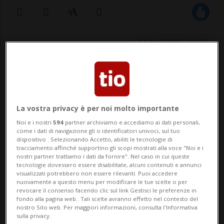
14 nov 2025 - 11:28
ARBEDO-CASTIONE - Nelle scorse ore è
stato recuperato in zona Via alle Cascine
ad Arbedo una gatta femmina, che da
La vostra privacy è per noi molto importante
Noi e i nostri
594
partner archiviamo e accediamo ai dati personali,
giorni vagava spaesata e denutrita.Non ha
come i dati di navigazione gli o identificatori univoci, sul tuo
dispositivo . Selezionando Accetto, abiliti le tecnologie di
chip ed è molto dolce e affettuosa. Se
tracciamento affinché supportino gli scopi mostrati alla voce "Noi e i
nostri partner trattiamo i dati da fornire". Nel caso in cui queste
qualcuno dovesse riconoscerla può farsi
tecnologie dovessero essere disabilitate, alcuni contenuti e annunci
visualizzati potrebbero non essere rilevanti. Puoi accedere
avanti a qu...
nuovamente a questo menu per modificare le tue scelte o per
revocare il consenso facendo clic sul link Gestisci le preferenze in
fondo alla pagina web.. Tali scelte avranno effetto nel contesto del
nostro Sito web. Per maggiori informazioni, consulta l'Informativa
🔐 Sblocca il nostro archivio
sulla privacy.