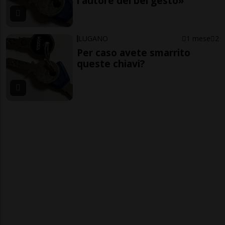
l'autore del bel gesto»
LUGANO
1 mese
2
Per caso avete smarrito
queste chiavi?