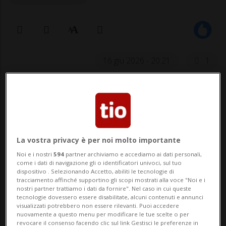
16 giu 2026 - 20:21
1
La vostra privacy è per noi molto importante
Noi e i nostri
594
partner archiviamo e accediamo ai dati personali,
LUGANO - Mango, un pappagallo di razza
come i dati di navigazione gli o identificatori univoci, sul tuo
dispositivo . Selezionando Accetto, abiliti le tecnologie di
Amazzone fronte blu, è scomparso nella
tracciamento affinché supportino gli scopi mostrati alla voce "Noi e i
nostri partner trattiamo i dati da fornire". Nel caso in cui queste
zona di Ruvigliana (Lugano), mercoledì 11
tecnologie dovessero essere disabilitate, alcuni contenuti e annunci
visualizzati potrebbero non essere rilevanti. Puoi accedere
giugno 2026.
nuovamente a questo menu per modificare le tue scelte o per
revocare il consenso facendo clic sul link Gestisci le preferenze in