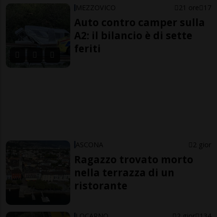
MEZZOVICO
21 ore
17
Auto contro camper sulla
A2: il bilancio è di sette
feriti
ASCONA
2 gior
Ragazzo trovato morto
nella terrazza di un
ristorante
LOCARNO
2 gior
134