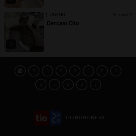
LUGANO
3 mesi
1
Cercasi Clio
TICINONLINE SA