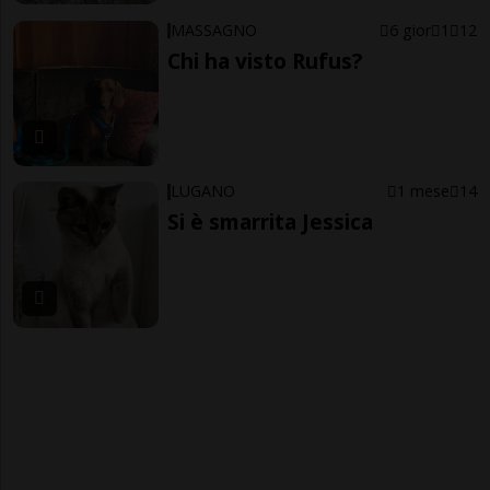
MASSAGNO
6 gior
1
12
Chi ha visto Rufus?
LUGANO
1 mese
14
Si è smarrita Jessica