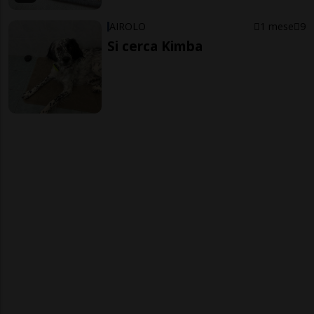
AIROLO
1 mese
9
Si cerca Kimba