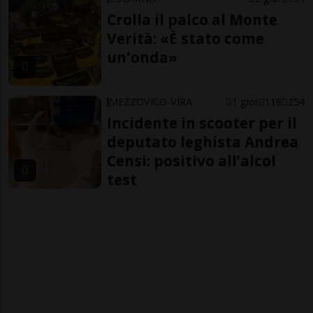
Crolla il palco al Monte
Verità: «È stato come
un'onda»
MEZZOVICO-VIRA
1 gior
118
254
Incidente in scooter per il
deputato leghista Andrea
Censi: positivo all’alcol
test