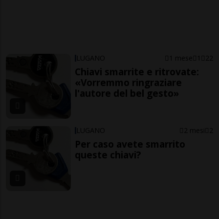
LUGANO
1 mese
1
22
Chiavi smarrite e ritrovate:
«Vorremmo ringraziare
l'autore del bel gesto»
LUGANO
2 mesi
2
Per caso avete smarrito
queste chiavi?