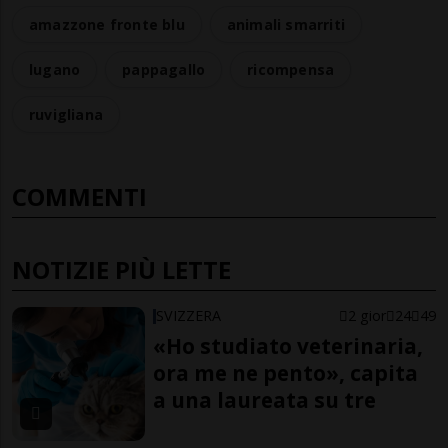
amazzone fronte blu
animali smarriti
lugano
pappagallo
ricompensa
ruvigliana
COMMENTI
NOTIZIE PIÙ LETTE
SVIZZERA
2 gior
24
49
«Ho studiato veterinaria,
ora me ne pento», capita
a una laureata su tre