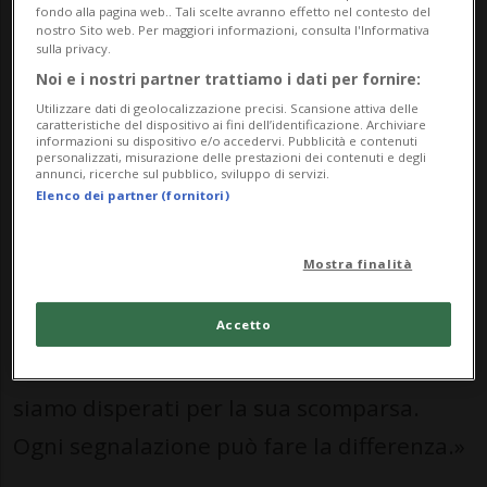
fondo alla pagina web.. Tali scelte avranno effetto nel contesto del
Mango è facilmente riconoscibile per la
nostro Sito web. Per maggiori informazioni, consulta l'Informativa
sulla privacy.
sua testa azzurra e corpo verde (Amazzone
Noi e i nostri partner trattiamo i dati per fornire:
fronte blu). È molto socievole e abituato al
Utilizzare dati di geolocalizzazione precisi. Scansione attiva delle
caratteristiche del dispositivo ai fini dell’identificazione. Archiviare
contatto con le persone. Risponde al suo
informazioni su dispositivo e/o accedervi. Pubblicità e contenuti
personalizzati, misurazione delle prestazioni dei contenuti e degli
annunci, ricerche sul pubblico, sviluppo di servizi.
nome.
Elenco dei partner (fornitori)
La famiglia offre una ricompensa di CHF
Mostra finalità
1'000 a chi riuscirà a ritrovarlo o fornirà
Accetto
informazioni utili al suo recupero. «I nostri
bambini sono molto affezionati a lui e
siamo disperati per la sua scomparsa.
Ogni segnalazione può fare la differenza.»