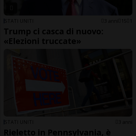
STATI UNITI
3 anni
15
1
Trump ci casca di nuovo:
«Elezioni truccate»
STATI UNITI
3 anni
Rieletto in Pennsylvania, è