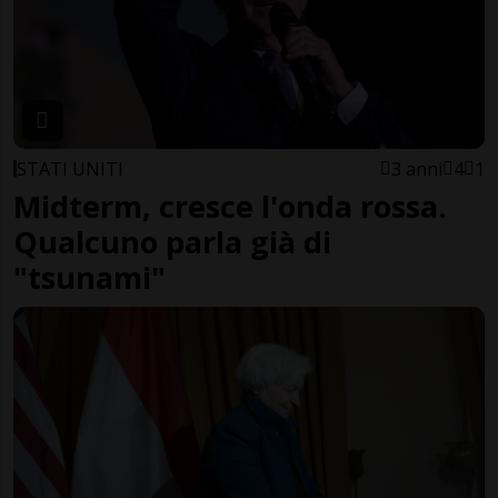
STATI UNITI
3 anni
4
1
Midterm, cresce l'onda rossa.
Qualcuno parla già di
"tsunami"