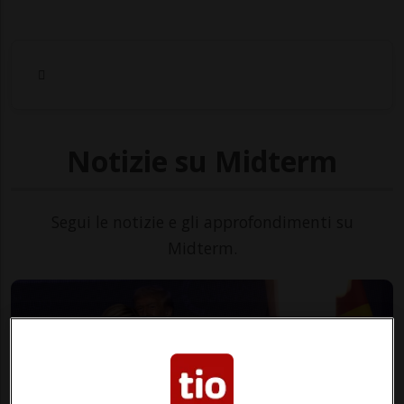
Notizie su Midterm
Segui le notizie e gli approfondimenti su
Midterm.