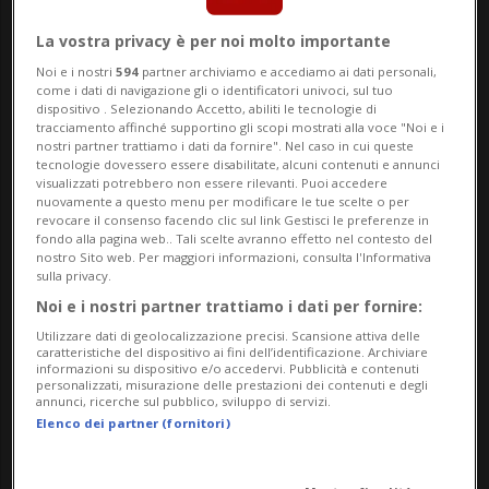
La vostra privacy è per noi molto importante
Noi e i nostri
594
partner archiviamo e accediamo ai dati personali,
come i dati di navigazione gli o identificatori univoci, sul tuo
STATI UNITI
3 mesi
12
29
dispositivo . Selezionando Accetto, abiliti le tecnologie di
tracciamento affinché supportino gli scopi mostrati alla voce "Noi e i
«Vinceremo le elezioni di metà
nostri partner trattiamo i dati da fornire". Nel caso in cui queste
tecnologie dovessero essere disabilitate, alcuni contenuti e annunci
mandato»
visualizzati potrebbero non essere rilevanti. Puoi accedere
nuovamente a questo menu per modificare le tue scelte o per
revocare il consenso facendo clic sul link Gestisci le preferenze in
fondo alla pagina web.. Tali scelte avranno effetto nel contesto del
nostro Sito web. Per maggiori informazioni, consulta l'Informativa
sulla privacy.
Noi e i nostri partner trattiamo i dati per fornire:
Utilizzare dati di geolocalizzazione precisi. Scansione attiva delle
caratteristiche del dispositivo ai fini dell’identificazione. Archiviare
informazioni su dispositivo e/o accedervi. Pubblicità e contenuti
personalizzati, misurazione delle prestazioni dei contenuti e degli
annunci, ricerche sul pubblico, sviluppo di servizi.
Elenco dei partner (fornitori)
STATI UNITI
11 mesi
1