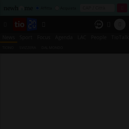
Affitta
Acquista
News
Sport
Focus
Agenda
LAC
People
TioTalk
TICINO
SVIZZERA
DAL MONDO