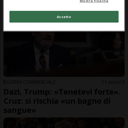
Mostra finalità
«Speriamo torni»
Accetto
GUERRA COMMERCIALE
1 anno
3
Dazi, Trump: «Tenetevi forte».
Cruz: si rischia «un bagno di
sangue»