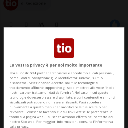
di Redazione
11 nov 2022 - 15:49
15
NEW YORK - Donald Trump torna a usare
La vostra privacy è per noi molto importante
la teoria delle elezioni truccate, ma questa
Noi e i nostri
594
partner archiviamo e accediamo ai dati personali,
come i dati di navigazione gli o identificatori univoci, sul tuo
volta si riferisce al voto di Midterm, e
dispositivo . Selezionando Accetto, abiliti le tecnologie di
tracciamento affinché supportino gli scopi mostrati alla voce "Noi e i
precisamente a due dei tre Stati, Arizona e
nostri partner trattiamo i dati da fornire". Nel caso in cui queste
tecnologie dovessero essere disabilitate, alcuni contenuti e annunci
Nevada, che sono ancora in bilico e sono
visualizzati potrebbero non essere rilevanti. Puoi accedere
nuovamente a questo menu per modificare le tue scelte o per
fondamentali per assegnare il controllo
revocare il consenso facendo clic sul link Gestisci le preferenze in
fondo alla pagina web.. Tali scelte avranno effetto nel contesto del
d...
nostro Sito web. Per maggiori informazioni, consulta l'Informativa
sulla privacy.