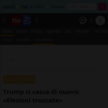
Affitta
Acquista
News
Sport
Focus
Agenda
LAC
People
TioTalk
TICINO
SVIZZERA
DAL MONDO
STATI UNITI
Trump ci casca di nuovo:
«Elezioni truccate»