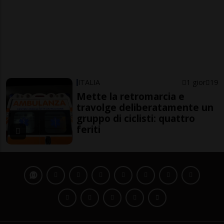
ITALIA
1 gior
19
Mette la retromarcia e
travolge deliberatamente un
gruppo di ciclisti: quattro
feriti