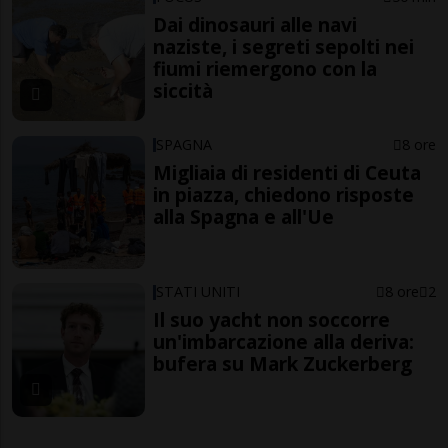
Dai dinosauri alle navi
naziste, i segreti sepolti nei
fiumi riemergono con la
siccità
SPAGNA
8 ore
Migliaia di residenti di Ceuta
in piazza, chiedono risposte
alla Spagna e all'Ue
STATI UNITI
8 ore
2
Il suo yacht non soccorre
un'imbarcazione alla deriva:
bufera su Mark Zuckerberg