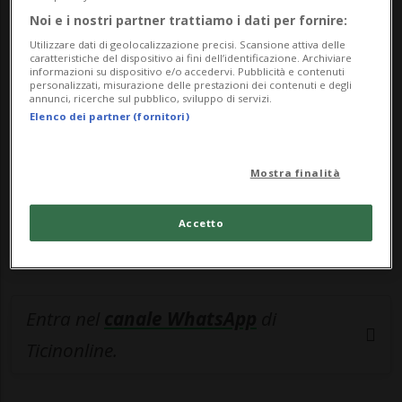
Noi e i nostri partner trattiamo i dati per fornire:
🔐 Sblocca il nostro archivio
Utilizzare dati di geolocalizzazione precisi. Scansione attiva delle
caratteristiche del dispositivo ai fini dell’identificazione. Archiviare
esclusivo!
informazioni su dispositivo e/o accedervi. Pubblicità e contenuti
personalizzati, misurazione delle prestazioni dei contenuti e degli
Sottoscrivi un abbonamento
Archivio
per
annunci, ricerche sul pubblico, sviluppo di servizi.
Elenco dei partner (fornitori)
leggere questo articolo, oppure scegli
MyTioAbo
per accedere all'archivio e
Mostra finalità
navigare su sito e app senza pubblicità.
Accetto
ACCEDI
Entra nel
canale WhatsApp
di
Ticinonline.