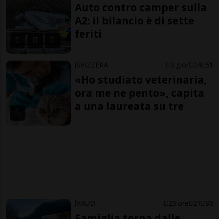
Auto contro camper sulla
A2: il bilancio è di sette
feriti
SVIZZERA
3 gior
24
51
«Ho studiato veterinaria,
ora me ne pento», capita
a una laureata su tre
VAUD
23 ore
21
96
Famiglia torna dalle