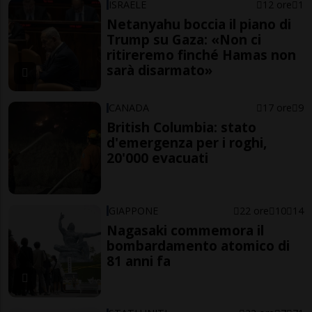
ISRAELE
12 ore
1
Netanyahu boccia il piano di
Trump su Gaza: «Non ci
ritireremo finché Hamas non
sarà disarmato»
CANADA
17 ore
9
British Columbia: stato
d'emergenza per i roghi,
20'000 evacuati
GIAPPONE
22 ore
10
14
Nagasaki commemora il
bombardamento atomico di
81 anni fa