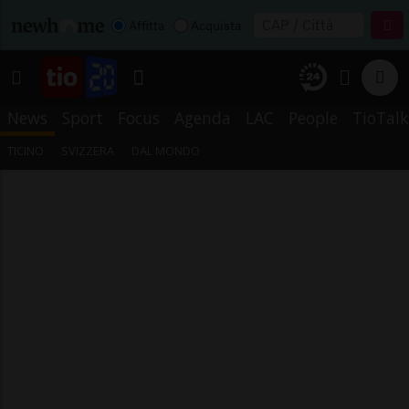
Affitta
Acquista
News
Sport
Focus
Agenda
LAC
People
TioTalk
TICINO
SVIZZERA
DAL MONDO