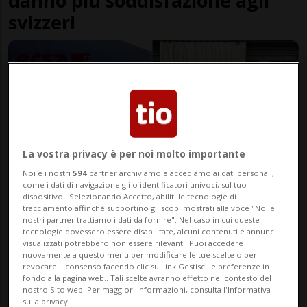
danno più soddisfazione agli
svizzeri
La vostra privacy è per noi molto importante
Noi e i nostri
594
partner archiviamo e accediamo ai dati personali,
come i dati di navigazione gli o identificatori univoci, sul tuo
dispositivo . Selezionando Accetto, abiliti le tecnologie di
BALERNA
4 mesi
tracciamento affinché supportino gli scopi mostrati alla voce "Noi e i
nostri partner trattiamo i dati da fornire". Nel caso in cui queste
ECSA Group apre le porte al
tecnologie dovessero essere disabilitate, alcuni contenuti e annunci
visualizzati potrebbero non essere rilevanti. Puoi accedere
futuro: grande successo per
nuovamente a questo menu per modificare le tue scelte o per
l’Open Day Apprendistato 2026
revocare il consenso facendo clic sul link Gestisci le preferenze in
fondo alla pagina web.. Tali scelte avranno effetto nel contesto del
nostro Sito web. Per maggiori informazioni, consulta l'Informativa
sulla privacy.