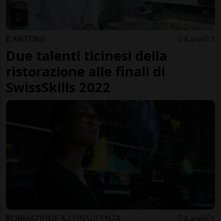
CANTONE
4 anni
1
Due talenti ticinesi della
ristorazione alle finali di
SwissSkills 2022
FORMAZIONE & CONSULENZA
4 anni
1