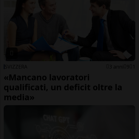
SVIZZERA
3 anni
9
1
«Mancano lavoratori
qualificati, un deficit oltre la
media»