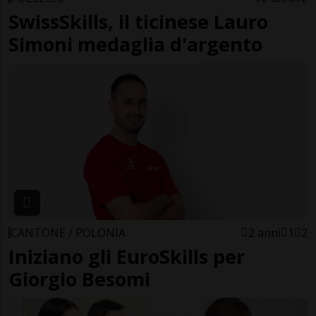
SwissSkills, il ticinese Lauro
Simoni medaglia d'argento
CANTONE / POLONIA
2 anni
1
2
Iniziano gli EuroSkills per
Giorgio Besomi