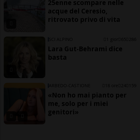
25enne scompare nelle
acque del Ceresio,
ritrovato privo di vita
SCI ALPINO
1 gior
65
286
Lara Gut-Behrami dice
basta
ARBEDO-CASTIONE
18 ore
24
159
«Non ho mai pianto per
me, solo per i miei
genitori»