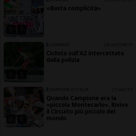
«Basta complicità»
LUGANESE
6 ore
34
75
Ciclista sull'A2 intercettato
dalla polizia
CAMPIONE D'ITALIA
7 ore
15
Quando Campione era la
«piccola Montecarlo». Rivive
il Circuito più piccolo del
mondo