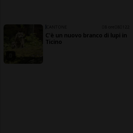
CANTONE
8 ore
8
122
C'è un nuovo branco di lupi in
Ticino