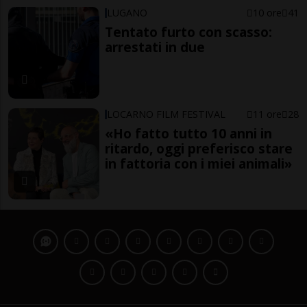
LUGANO
10 ore
41
Tentato furto con scasso:
arrestati in due
LOCARNO FILM FESTIVAL
11 ore
28
«Ho fatto tutto 10 anni in
ritardo, oggi preferisco stare
in fattoria con i miei animali»