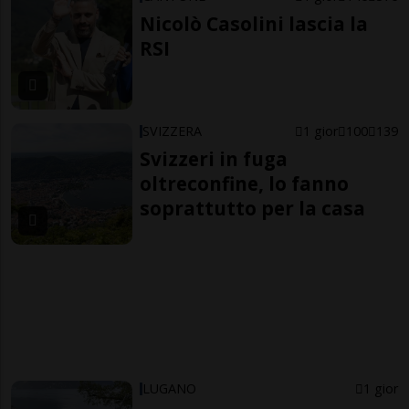
Nicolò Casolini lascia la
RSI
SVIZZERA
1 gior
100
139
Svizzeri in fuga
oltreconfine, lo fanno
soprattutto per la casa
LUGANO
1 gior