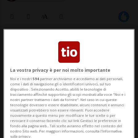
21 set 2020 - 09:30
BELLINZONA - In occasione della
settimana europea per lo sviluppo
La vostra privacy è per noi molto importante
sostenibile (SESS), il DECS (in
Noi e i nostri
594
partner archiviamo e accediamo ai dati personali,
come i dati di navigazione gli o identificatori univoci, sul tuo
collaborazione con il DT e con la
dispositivo . Selezionando Accetto, abiliti le tecnologie di
tracciamento affinché supportino gli scopi mostrati alla voce "Noi e i
Cancelleria dello Stato) lancia il progetto
nostri partner trattiamo i dati da fornire". Nel caso in cui queste
tecnologie dovessero essere disabilitate, alcuni contenuti e annunci
“Ambiente: un mestiere da ragazze”.
visualizzati potrebbero non essere rilevanti. Puoi accedere
nuovamente a questo menu per modificare le tue scelte o per
Obbiettivo: far conoscere ...
revocare il consenso facendo clic sul link Gestisci le preferenze in
fondo alla pagina web.. Tali scelte avranno effetto nel contesto del
nostro Sito web. Per maggiori informazioni, consulta l'Informativa
sulla privacy.