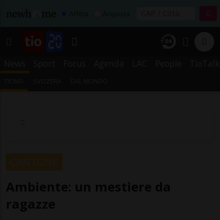
Affitta
Acquista
News
Sport
Focus
Agenda
LAC
People
TioTalk
TICINO
SVIZZERA
DAL MONDO
CANTONE
Ambiente: un mestiere da
ragazze