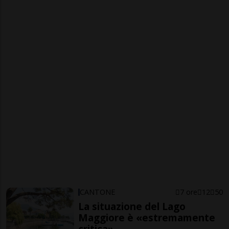
CANTONE
7 ore
12
50
La situazione del Lago
Maggiore è «estremamente
critica»