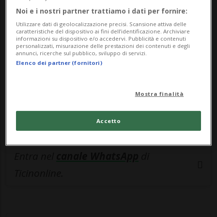
🔐 Sblocca il nostro archivio
Noi e i nostri partner trattiamo i dati per fornire:
esclusivo!
Utilizzare dati di geolocalizzazione precisi. Scansione attiva delle
caratteristiche del dispositivo ai fini dell’identificazione. Archiviare
Sottoscrivi un abbonamento
Archivio
per
informazioni su dispositivo e/o accedervi. Pubblicità e contenuti
personalizzati, misurazione delle prestazioni dei contenuti e degli
leggere questo articolo, oppure scegli
annunci, ricerche sul pubblico, sviluppo di servizi.
Elenco dei partner (fornitori)
MyTioAbo
per accedere all'archivio e
navigare su sito e app senza pubblicità.
Mostra finalità
ACCEDI
Accetto
Entra nel
canale WhatsApp
di
Ticinonline.