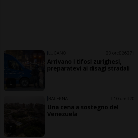
LUGANO
9 ore
26
71
Arrivano i tifosi zurighesi,
preparatevi ai disagi stradali
BALERNA
10 ore
20
Una cena a sostegno del
Venezuela