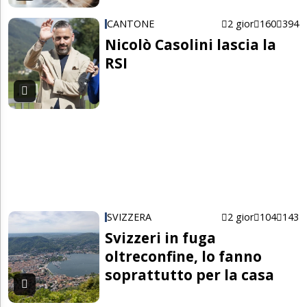
CANTONE
2 gior
160
394
Nicolò Casolini lascia la
RSI
SVIZZERA
2 gior
104
143
Svizzeri in fuga
oltreconfine, lo fanno
soprattutto per la casa