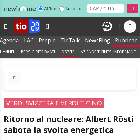
Affitta
Acquista
Agenda
LAC
People
TioTalk
NewsBlog
Rubriche
CHANNEL
PERSI E RITROVATI
OSPITE
AZIENDE TICINESI INFORMANO
VERDI SVIZZERA E VERDI TICINO
Ritorno al nucleare: Albert Rösti
sabota la svolta energetica