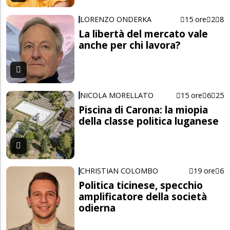
LORENZO ONDERKA
15 ore
2
8
La libertà del mercato vale
anche per chi lavora?
NICOLA MORELLATO
15 ore
6
25
Piscina di Carona: la miopia
della classe politica luganese
CHRISTIAN COLOMBO
19 ore
6
Politica ticinese, specchio
amplificatore della società
odierna