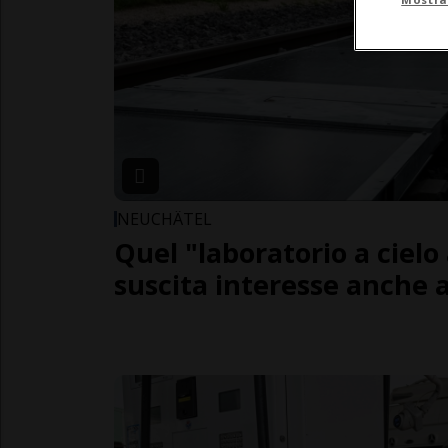
NEUCHÂTEL
Quel "laboratorio a cielo
suscita interesse anche a