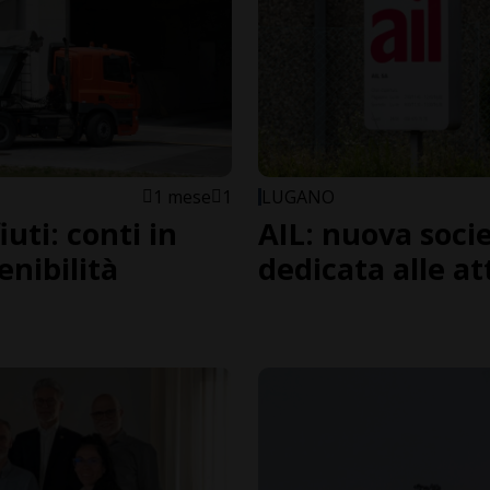
1 mese
1
LUGANO
uti: conti in
AIL: nuova soci
enibilità
dedicata alle at