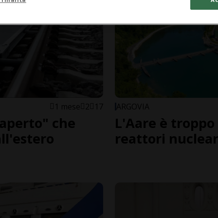
1 mese
2
17
ARGOVIA
 aperto" che
L'Aare è troppo 
ll'estero
reattori nuclea