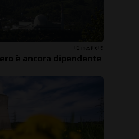
2 mesi
6
9
zzero è ancora dipendente