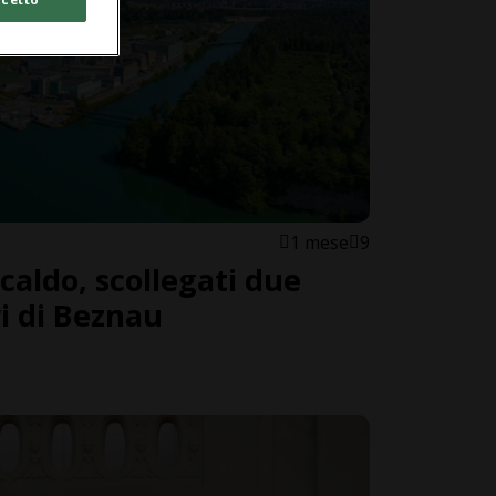
1 mese
9
caldo, scollegati due
ri di Beznau