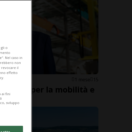
gli o
iamento
e". Nel caso in
potrebbero non
 revocare il
anno effetto
cy.
1 mese
15
iliardi per la mobilità e
ai fini
e
ti
ico, sviluppo
cetto