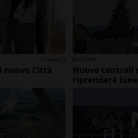
1 mese
3
SVIZZERA
i nuovo Città
Nuove centrali n
riprenderà lune