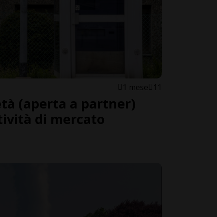
1 mese
11
età (aperta a partner)
tività di mercato