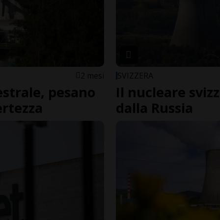
2 mesi
SVIZZERA
estrale, pesano
Il nucleare svi
certezza
dalla Russia