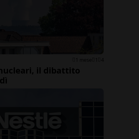
1 mese
1
4
ucleari, il dibattito
dì