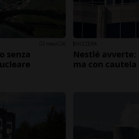
2 mesi
26
SVIZZERA
ro senza
Nestlé avverte: 
nucleare
ma con cautela