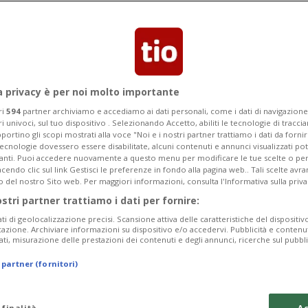
a privacy è per noi molto importante
ri
594
partner archiviamo e accediamo ai dati personali, come i dati di navigazione 
ri univoci, sul tuo dispositivo . Selezionando Accetto, abiliti le tecnologie di tracc
portino gli scopi mostrati alla voce "Noi e i nostri partner trattiamo i dati da fornir
tecnologie dovessero essere disabilitate, alcuni contenuti e annunci visualizzati 
vanti. Puoi accedere nuovamente a questo menu per modificare le tue scelte o per
endo clic sul link Gestisci le preferenze in fondo alla pagina web.. Tali scelte avr
o del nostro Sito web. Per maggiori informazioni, consulta l'Informativa sulla priva
23 ore
LUCERNA
ostri partner trattiamo i dati per fornire:
r minare un
Rösti annuncia m
ati di geolocalizzazione precisi. Scansione attiva delle caratteristiche del dispositivo 
apre al nuclear
icazione. Archiviare informazioni su dispositivo e/o accedervi. Pubblicità e contenu
ati, misurazione delle prestazioni dei contenuti e degli annunci, ricerche sul pubbl
 partner (fornitori)
 finalità
Ac