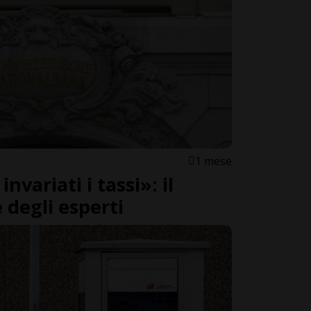
1 mese
nvariati i tassi»: il
degli esperti