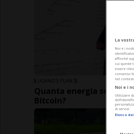
La vostr
Noi e i nost
identificato
affinché sup
cui queste 
essere rile
consenso fac
nel contest
LUGANO'S PLAN ₿
Noi e i n
Quanta energia serve pe
Utilizzare d
Bitcoin?
dell’identif
personalizz
di servizi.
Elenco dei
Mostra