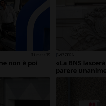
1 mese
5
SVIZZERA
ine non è poi
«La BNS lascerà i
parere unanime 