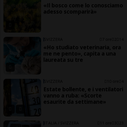
«Il bosco come lo conosciamo
adesso scomparirà»
SVIZZERA
7 ore
2
14
«Ho studiato veterinaria, ora
me ne pento», capita a una
laureata su tre
SVIZZERA
10 ore
4
Estate bollente, e i ventilatori
vanno a ruba: «Scorte
esaurite da settimane»
ITALIA / SVIZZERA
11 ore
3
23