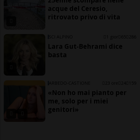
25enne scompare nelle
acque del Ceresio,
ritrovato privo di vita
SCI ALPINO
1 gior
65
286
Lara Gut-Behrami dice
basta
ARBEDO-CASTIONE
23 ore
24
159
«Non ho mai pianto per
me, solo per i miei
genitori»