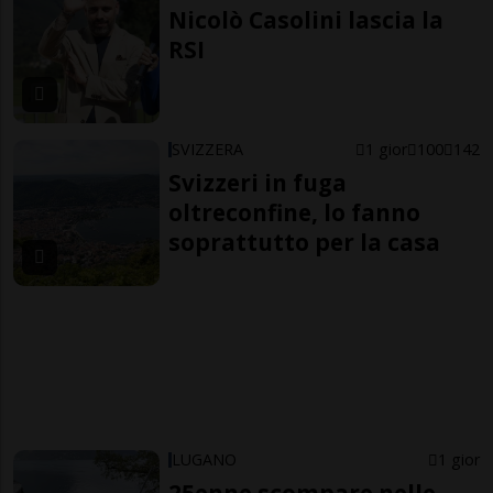
Nicolò Casolini lascia la
RSI
SVIZZERA
1 gior
100
142
Svizzeri in fuga
oltreconfine, lo fanno
soprattutto per la casa
LUGANO
1 gior