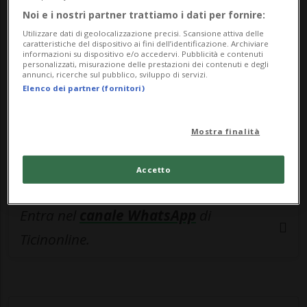
Noi e i nostri partner trattiamo i dati per fornire:
esclusivo!
Utilizzare dati di geolocalizzazione precisi. Scansione attiva delle
caratteristiche del dispositivo ai fini dell’identificazione. Archiviare
Sottoscrivi un abbonamento
Archivio
per
informazioni su dispositivo e/o accedervi. Pubblicità e contenuti
personalizzati, misurazione delle prestazioni dei contenuti e degli
leggere questo articolo, oppure scegli
annunci, ricerche sul pubblico, sviluppo di servizi.
MyTioAbo
per accedere all'archivio e
Elenco dei partner (fornitori)
navigare su sito e app senza pubblicità.
Mostra finalità
ACCEDI
Accetto
Entra nel
canale WhatsApp
di
Ticinonline.