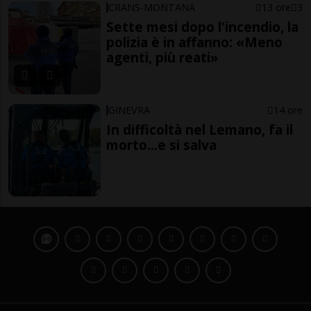
CRANS-MONTANA
13 ore
3
Sette mesi dopo l'incendio, la
polizia è in affanno: «Meno
agenti, più reati»
GINEVRA
14 ore
In difficoltà nel Lemano, fa il
morto...e si salva