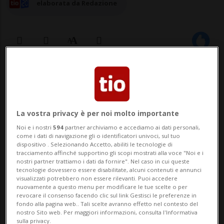
elaborata da Redazione
16 giu 2024 - 12:17
BERNA - Stamani a Berna si è verificata una
La vostra privacy è per noi molto importante
vasta interruzione di corrente. Secondo le
Noi e i nostri
594
partner archiviamo e accediamo ai dati personali,
informazioni fornite dai servizi industriali
come i dati di navigazione gli o identificatori univoci, sul tuo
dispositivo . Selezionando Accetto, abiliti le tecnologie di
della città federale Energie Wasser Bern
tracciamento affinché supportino gli scopi mostrati alla voce "Noi e i
nostri partner trattiamo i dati da fornire". Nel caso in cui queste
(ewb), il blackout riguarda vari quartieri.
tecnologie dovessero essere disabilitate, alcuni contenuti e annunci
visualizzati potrebbero non essere rilevanti. Puoi accedere
Anche i comuni limitrofi sembra...
nuovamente a questo menu per modificare le tue scelte o per
revocare il consenso facendo clic sul link Gestisci le preferenze in
fondo alla pagina web.. Tali scelte avranno effetto nel contesto del
nostro Sito web. Per maggiori informazioni, consulta l'Informativa
🔐 Sblocca il nostro archivio
sulla privacy.