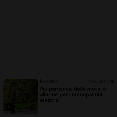
SVIZZERA
12 ore
14
46
Più pericolosi delle moto: è
allarme per i monopattini
elettrici