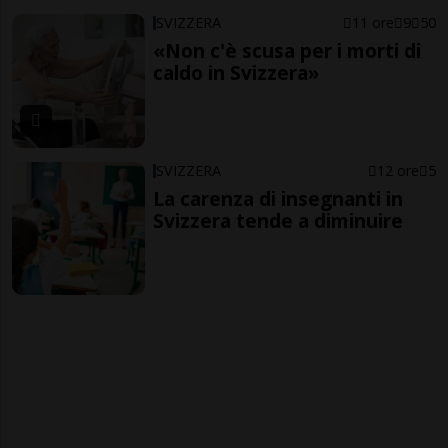
SVIZZERA
11 ore
9
50
«Non c'è scusa per i morti di
caldo in Svizzera»
SVIZZERA
12 ore
5
La carenza di insegnanti in
Svizzera tende a diminuire