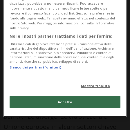
visualizzati potrebbero non essere rilevanti. Puoi accedere
nuovamente a questo menu per modificare le tue scelte o per
revocare il consenso facendo clic sul link Gestisci le preferenze in
fondo alla pagina web.. Tali scelte avranno effetto nel contesto del
nostro Sito web. Per maggiori informazioni, consulta l'Informativa
26 mag 2021 - 15:45
Aggiornamento 23:07
sulla privacy.
Noi e i nostri partner trattiamo i dati per fornire:
Utilizzare dati di geolocalizzazione precisi. Scansione attiva delle
caratteristiche del dispositivo ai fini dell’identificazione. Archiviare
Per questo il dialogo politico fra
informazioni su dispositivo e/o accedervi. Pubblicità e contenuti
personalizzati, misurazione delle prestazioni dei contenuti e degli
Svizzera e Unione europea dovrà
annunci, ricerche sul pubblico, sviluppo di servizi.
proseguire. Ignazio Cassis:
Elenco dei partner (fornitori)
«Geograficamente ed
economicamente, siamo destinati a
Mostra finalità
collaborare».
Accetto
BERNA - Le divergenze tra Svizzera e
Unione europea in alcuni settori chiave