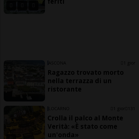
feriti
ASCONA
1 gior
Ragazzo trovato morto
nella terrazza di un
ristorante
LOCARNO
1 gior
131
Crolla il palco al Monte
Verità: «È stato come
un'onda»