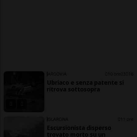
ARGOVIA
10 ore
3
18
Ubriaco e senza patente si
ritrova sottosopra
GLARONA
11 ore
Escursionista disperso
trovato morto su un