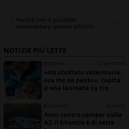
Perché non è possibile
commentare questo articolo
NOTIZIE PIÙ LETTE
SVIZZERA
2 gior
20
43
«Ho studiato veterinaria,
ora me ne pento», capita
a una laureata su tre
MEZZOVICO
6 ore
12
Auto contro camper sulla
A2: il bilancio è di sette