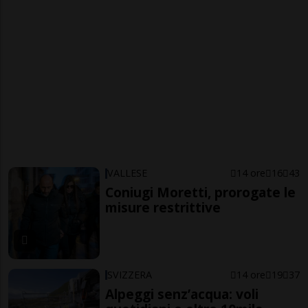
VALLESE
14 ore
16
43
Coniugi Moretti, prorogate le
misure restrittive
SVIZZERA
14 ore
19
37
Alpeggi senz’acqua: voli