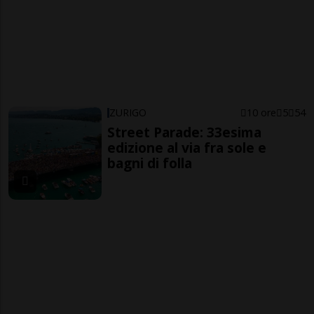
ZURIGO
10 ore
5
54
Street Parade: 33esima
edizione al via fra sole e
bagni di folla