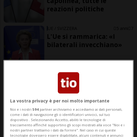
capolinea, tutte le
reazioni politiche
UE / SVIZZERA
5 anni
7
L'Ue si rammarica: «I
bilaterali invecchiano»
SVIZZERA / UE
5 anni
4
1
Un «colpo durissimo» per
la tecnologia medica
La vostra privacy è per noi molto importante
Noi e i nostri
594
partner archiviamo e accediamo ai dati personali,
come i dati di navigazione gli o identificatori univoci, sul tuo
dispositivo . Selezionando Accetto, abiliti le tecnologie di
di Giorgio Doninelli
tracciamento affinché supportino gli scopi mostrati alla voce "Noi e i
Giornalista
nostri partner trattiamo i dati da fornire". Nel caso in cui queste
tecnologie dovessero essere disabilitate, alcuni contenuti e annunci