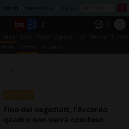
Affitta
Acquista
News
Sport
Focus
Agenda
LAC
People
TioTalk
TICINO
SVIZZERA
DAL MONDO
SVIZZERA
Fine dei negoziati, l'Accordo
quadro non verrà concluso