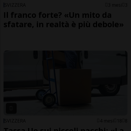
SVIZZERA
3 mesi
3
Il franco forte? «Un mito da
sfatare, in realtà è più debole»
SVIZZERA
4 mesi
18
8
Tassa Ue sui piccoli pacchi: «La