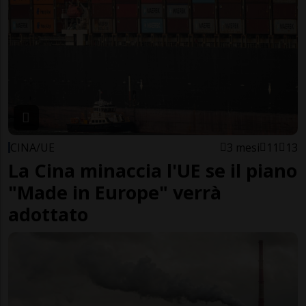
CINA/UE
3 mesi
11
13
La Cina minaccia l'UE se il piano
"Made in Europe" verrà
adottato