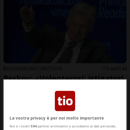
RUSSIA/REGNO UNITO/UE
3 sett
44
Peskov: «Volenterosi: istigatori
della guerra»
La vostra privacy è per noi molto importante
Noi e i nostri
594
partner archiviamo e accediamo ai dati personali,