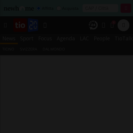
Affitta
Acquista
1
News
Sport
Focus
Agenda
LAC
People
TioTalk
TICINO
SVIZZERA
DAL MONDO