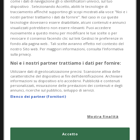
come i dati di navigazione gli o identificatori univoci, sul tuo
dispositivo . Selezionando Accetto, abiliti le tecnologie di
tracciamento affinché supportino gli scopi mostrati alla voce "Noi e i
nostri partner trattiamo i dati da fornire". Nel caso in cui queste
tecnologie dovessero essere disabilitate, alcuni contenuti e annunci
visualizzati potrebbero non essere rilevanti. Puoi accedere
nuovamente a questo menu per modificare le tue scelte o per
revocare il consenso facendo clic sul link Gestisci le preferenze in
fondo alla pagina web.. Tali scelte avranno effetto nel contesto del
nostro Sito web. Per maggiori informazioni, consulta l'Informativa
sulla privacy.
SVIZZERA/UNIONE EUROPEA
4 sett
89
Noi e i nostri partner trattiamo i dati per fornire:
Disoccupazione frontalieri, l'UE
Utilizzare dati di geolocalizzazione precisi. Scansione attiva delle
approva la riforma
caratteristiche del dispositivo ai fini dell’identificazione. Archiviare
informazioni su dispositivo e/o accedervi. Pubblicità e contenuti
personalizzati, misurazione delle prestazioni dei contenuti e degli
annunci, ricerche sul pubblico, sviluppo di servizi.
Elenco dei partner (fornitori)
Mostra finalità
Accetto