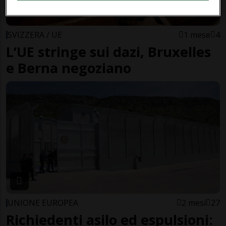
SVIZZERA / UE
1 mese
4
L’UE stringe sui dazi, Bruxelles
e Berna negoziano
UNIONE EUROPEA
2 mesi
27
Richiedenti asilo ed espulsioni: