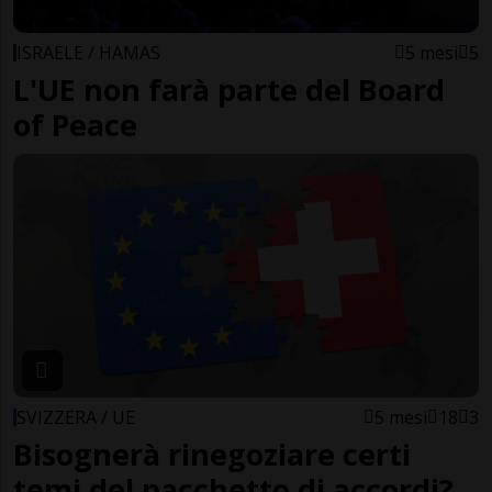
ISRAELE / HAMAS
5 mesi
5
L'UE non farà parte del Board
of Peace
SVIZZERA / UE
5 mesi
18
3
Bisognerà rinegoziare certi
temi del pacchetto di accordi?