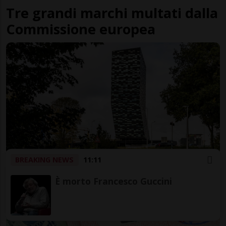
Tre grandi marchi multati dalla
Commissione europea
BREAKING NEWS
11:11
PAESI BASSI
9 mesi
Il governo olandese si prende
È morto Francesco Guccini
l'azienda cinese Nexperia