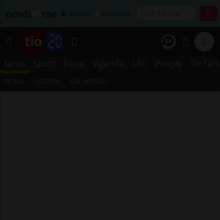
Affitta
Acquista
News
Sport
Focus
Agenda
LAC
People
TioTalk
TICINO
SVIZZERA
DAL MONDO