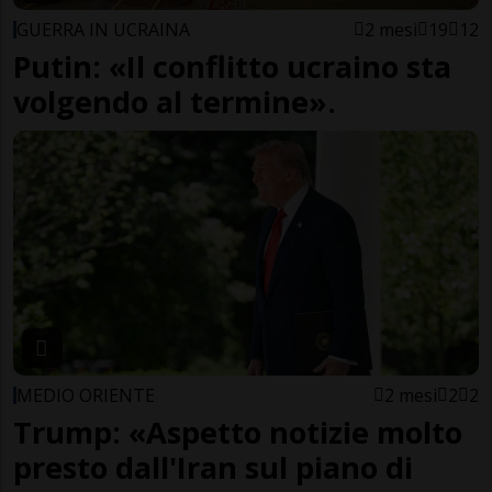
GUERRA IN UCRAINA
2 mesi
19
12
Putin: «Il conflitto ucraino sta
volgendo al termine».
MEDIO ORIENTE
2 mesi
2
2
Trump: «Aspetto notizie molto
presto dall'Iran sul piano di