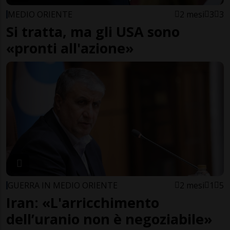
MEDIO ORIENTE
2 mesi
3
3
Si tratta, ma gli USA sono
«pronti all'azione»
GUERRA IN MEDIO ORIENTE
2 mesi
1
5
Iran: «L'arricchimento
dell’uranio non è negoziabile»