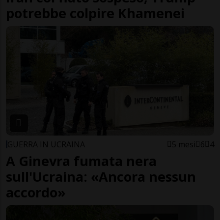
potrebbe colpire Khamenei
GUERRA IN UCRAINA
5 mesi
6
4
A Ginevra fumata nera
sull'Ucraina: «Ancora nessun
accordo»