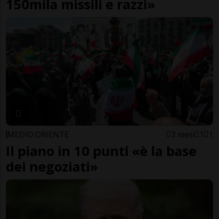
150mila missili e razzi»
MEDIO ORIENTE
3 mesi
1
1
Il piano in 10 punti «è la base
dei negoziati»