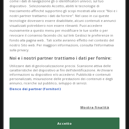
come i dati di navigazione gli o identificatori univoci, sul tuo
dispositivo . Selezionando Accetto, abiliti le tecnologie di
tracciamento affinché supportino gli scopi mostrati alla voce "Noi e i
nostri partner trattiamo i dati da fornire". Nel caso in cui queste
tecnologie dovessero essere disabilitate, alcuni contenuti e annunci
visualizzati potrebbero non essere rilevanti. Puoi accedere
nuovamente a questo menu per modificare le tue scelte o per
revocare il consenso facendo clic sul link Gestisci le preferenze in
fondo alla pagina web.. Tali scelte avranno effetto nel contesto del
nostro Sito web. Per maggiori informazioni, consulta l'Informativa
sulla privacy.
Noi e i nostri partner trattiamo i dati per fornire:
SVIZZERA
3 sett
31
Utilizzare dati di geolocalizzazione precisi. Scansione attiva delle
Possibile nuovo round di
caratteristiche del dispositivo ai fini dell’identificazione. Archiviare
informazioni su dispositivo e/o accedervi. Pubblicità e contenuti
negoziati Usa-Iran, ipotesi
personalizzati, misurazione delle prestazioni dei contenuti e degli
annunci, ricerche sul pubblico, sviluppo di servizi.
Svizzera
Elenco dei partner (fornitori)
Mostra finalità
Accetto