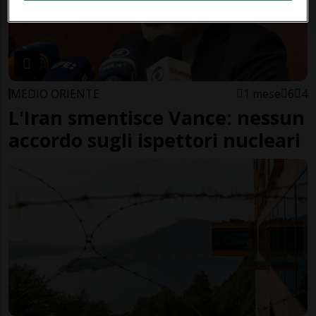
MEDIO ORIENTE
1 mese
6
4
L'Iran smentisce Vance: nessun
accordo sugli ispettori nucleari