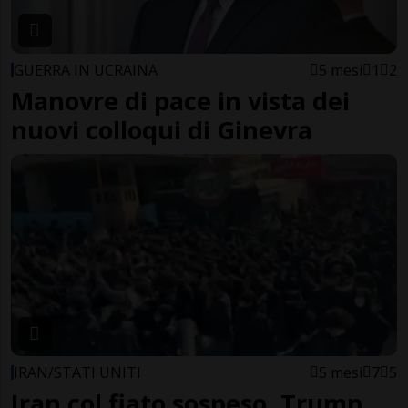
GUERRA IN UCRAINA
5 mesi
1
2
Manovre di pace in vista dei
nuovi colloqui di Ginevra
IRAN/STATI UNITI
5 mesi
7
5
Iran col fiato sospeso, Trump