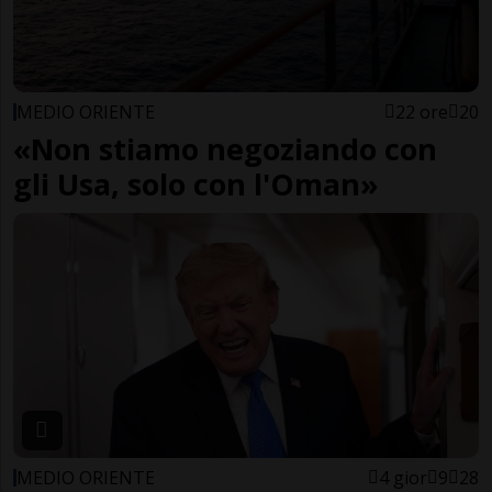
MEDIO ORIENTE
22 ore
20
«Non stiamo negoziando con
gli Usa, solo con l'Oman»
MEDIO ORIENTE
4 gior
9
28