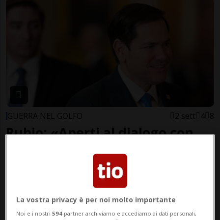
GUERRA NEL GOLFO
2 sett
4
8
Rubio: «Aperti al dialogo con
l'Iran, ma faremo ciò che è
necessario»
La vostra privacy è per noi molto importante
Noi e i nostri
594
partner archiviamo e accediamo ai dati personali,