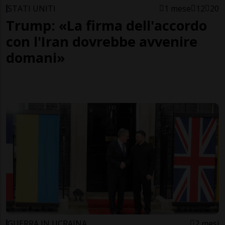
STATI UNITI
1 mese
12
20
Trump: «La firma dell'accordo
con l'Iran dovrebbe avvenire
domani»
GUERRA IN UCRAINA
2 mesi