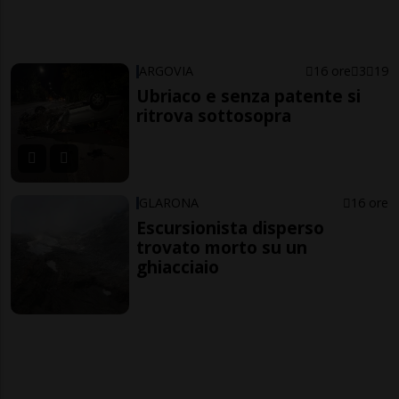
ARGOVIA
16 ore
3
19
Ubriaco e senza patente si
ritrova sottosopra
GLARONA
16 ore
Escursionista disperso
trovato morto su un
ghiacciaio