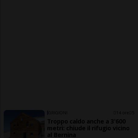
GRIGIONI
14 ore
5
Troppo caldo anche a 3'600
metri: chiude il rifugio vicino
al Bernina