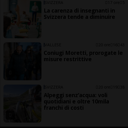
SVIZZERA
17 ore
5
La carenza di insegnanti in
Svizzera tende a diminuire
VALLESE
20 ore
16
43
Coniugi Moretti, prorogate le
misure restrittive
SVIZZERA
20 ore
19
38
Alpeggi senz’acqua: voli
quotidiani e oltre 10mila
franchi di costi