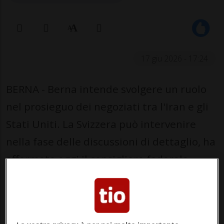
17 giu 2026 - 17:24
BERNA - Berna intende svolgere un ruolo
nel prosieguo dei negoziati tra l'Iran e gli
Stati Uniti. La Svizzera può intervenire
nella fase delle discussioni di dettaglio, ha
affermato oggi il consigliere federale
Ignazio Cassis, a due giorni dalla firma
ufficiale dell'accordo per mettere fine al
conflitto tra i due Paesi prevista sul