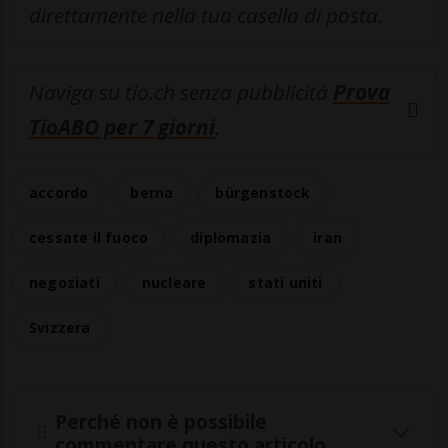
direttamente nella tua casella di posta.
Naviga su tio.ch senza pubblicità
Prova
TioABO per 7 giorni
.
accordo
berna
bürgenstock
cessate il fuoco
diplomazia
iran
negoziati
nucleare
stati uniti
Svizzera
Perché non è possibile
commentare questo articolo