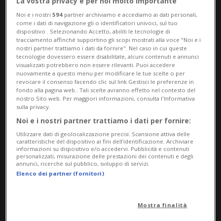
La vostra privacy è per noi molto importante
Bürgenstock (NW).
Noi e i nostri
594
partner archiviamo e accediamo ai dati personali,
come i dati di navigazione gli o identificatori univoci, sul tuo
Siamo ovviamente lieti che sia stata
dispositivo . Selezionando Accetto, abiliti le tecnologie di
tracciamento affinché supportino gli scopi mostrati alla voce "Noi e i
raggiunta un'intesa, ha commentato il
nostri partner trattiamo i dati da fornire". Nel caso in cui queste
tecnologie dovessero essere disabilitate, alcuni contenuti e annunci
ministro degli esteri oggi a margine della
visualizzati potrebbero non essere rilevanti. Puoi accedere
nuovamente a questo menu per modificare le tue scelte o per
Conferenza dell'Organizzazione per la
revocare il consenso facendo clic sul link Gestisci le preferenze in
fondo alla pagina web.. Tali scelte avranno effetto nel contesto del
sicurezza e la cooperazione in Europa
nostro Sito web. Per maggiori informazioni, consulta l'Informativa
sulla privacy.
(OSCE) in corso a Vienna. Si tratta tuttavia
Noi e i nostri partner trattiamo i dati per fornire:
solamente di un «primo passo».
Utilizzare dati di geolocalizzazione precisi. Scansione attiva delle
caratteristiche del dispositivo ai fini dell’identificazione. Archiviare
informazioni su dispositivo e/o accedervi. Pubblicità e contenuti
personalizzati, misurazione delle prestazioni dei contenuti e degli
annunci, ricerche sul pubblico, sviluppo di servizi.
«Dobbiamo attendere alcune settimane
Elenco dei partner (fornitori)
per vedere se il cessate il fuoco reggerà»,
dato che la situazione con Libano e Israele
Mostra finalità
rimane incerta, ha sottolineato il ticinese.