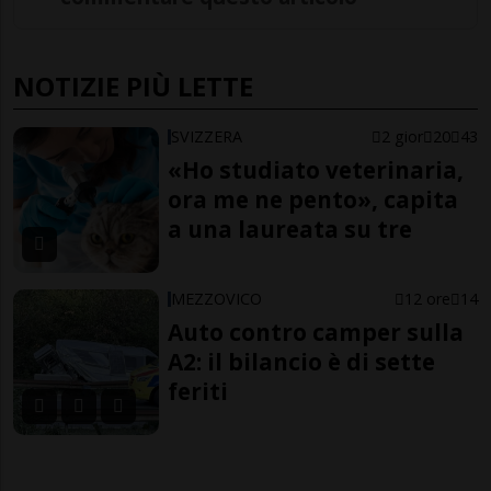
NOTIZIE PIÙ LETTE
SVIZZERA
2 gior
20
43
«Ho studiato veterinaria,
ora me ne pento», capita
a una laureata su tre
MEZZOVICO
12 ore
14
Auto contro camper sulla
A2: il bilancio è di sette
feriti