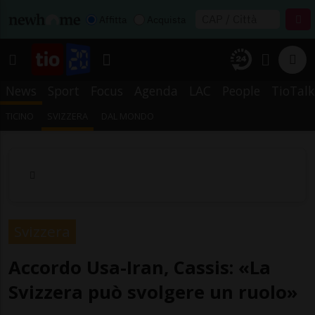
Affitta
Acquista
News
Sport
Focus
Agenda
LAC
People
TioTalk
TICINO
SVIZZERA
DAL MONDO
Svizzera
Accordo Usa-Iran, Cassis: «La
Svizzera può svolgere un ruolo»