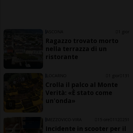
ASCONA
1 gior
Ragazzo trovato morto
nella terrazza di un
ristorante
LOCARNO
1 gior
131
Crolla il palco al Monte
Verità: «È stato come
un'onda»
MEZZOVICO-VIRA
15 ore
112
251
Incidente in scooter per il