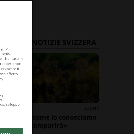
ULTIME NOTIZIE SVIZZERA
gli o
iamento
e". Nel caso in
potrebbero non
 revocare il
anno effetto
cy.
ai fini
ti
ico, sviluppo
SVIZZERA
52 sec
«Il bosco come lo conosciamo
adesso scomparirà»
cetto