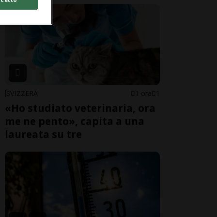
SVIZZERA
1 ora
1
«Ho studiato veterinaria, ora
me ne pento», capita a una
laureata su tre