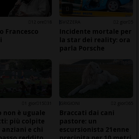
12 ore
18
SVIZZERA
2 gior
5
o Francesco
Incidente mortale per
i
la star dei reality: ora
parla Porsche
1 gior
15
31
GRIGIONI
2 gior
65
do non è uguale
Braccati dai cani
ti: più colpite
pastore: un
 anziani e chi
escursionista 21enne
basso reddito
precipita per 10 metri