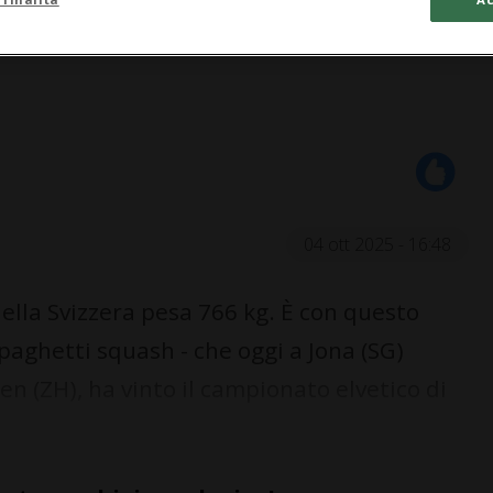
04 ott 2025 - 16:48
ella Svizzera pesa 766 kg. È con questo
paghetti squash - che oggi a Jona (SG)
gen (ZH), ha vinto il campionato elvetico di