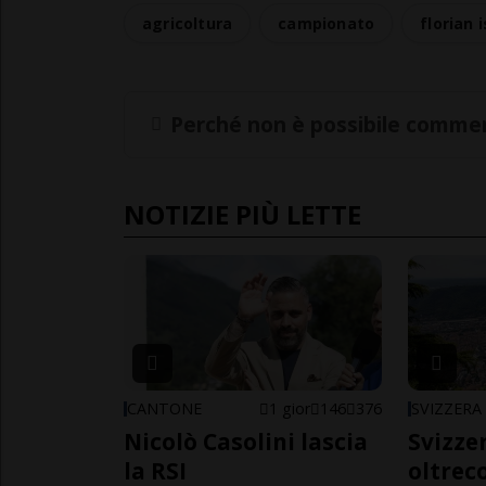
agricoltura
campionato
florian i
Perché non è possibile commen
NOTIZIE PIÙ LETTE
CANTONE
1 gior
146
376
SVIZZERA
Nicolò Casolini lascia
Svizzer
la RSI
oltrec