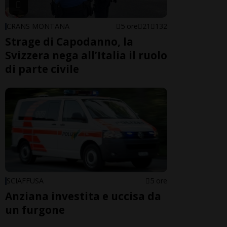
CRANS MONTANA
5 ore
21
132
Strage di Capodanno, la
Svizzera nega all’Italia il ruolo
di parte civile
SCIAFFUSA
5 ore
Anziana investita e uccisa da
un furgone