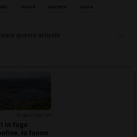
sler
record
svizzera
zucca
tare questo articolo
1 gior
100
137
i in fuga
onfine, lo fanno