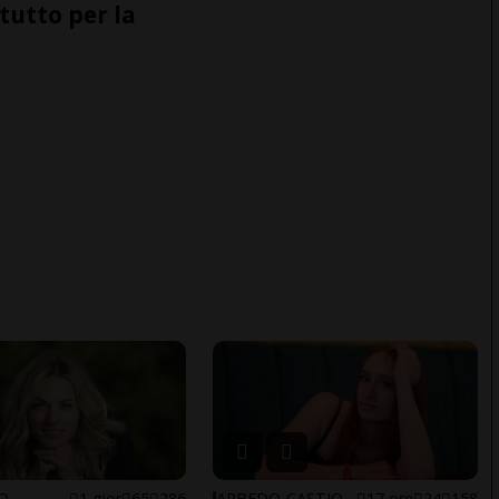
tutto per la
NO
1 gior
65
286
ARBEDO-CASTIONE
17 ore
24
158