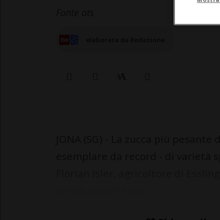
Fonte ats
elaborata da Redazione
JONA (SG) - La zucca più pesante d
esemplare da record - di varietà s
Florian Isler, agricoltore di Esslin
pesatura delle zucc...