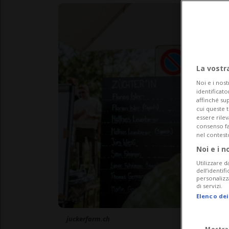
La vostr
Noi e i nost
identificato
affinché sup
cui queste 
essere rile
consenso fac
nel contest
Noi e i n
Utilizzare d
dell’identif
personalizz
di servizi.
Elenco dei
juckerfarm.ch
Mostra