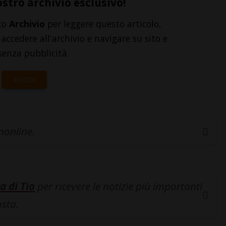
ostro archivio esclusivo!
to
Archivio
per leggere questo articolo,
accedere all'archivio e navigare su sito e
senza pubblicità.
ACCEDI
inonline.
a di Tio
per ricevere le notizie più importanti
osta.