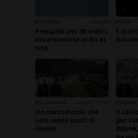
LAVIZZARA
2 gior
ITALIA
Precipita per 30 metri,
È mort
escursionista in fin di
Guccin
vita
VALLEMAGGIA
2 gior
17
100
SVIZZERA
Un matrimonio che
Il cal
vale cento posti di
per tut
lavoro
donne,
ha un 