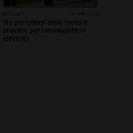
SVIZZERA
6 ore
13
40
Più pericolosi delle moto: è
allarme per i monopattini
elettrici