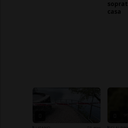
soprat
casa
LUGANO
1 gior
SCI ALPI