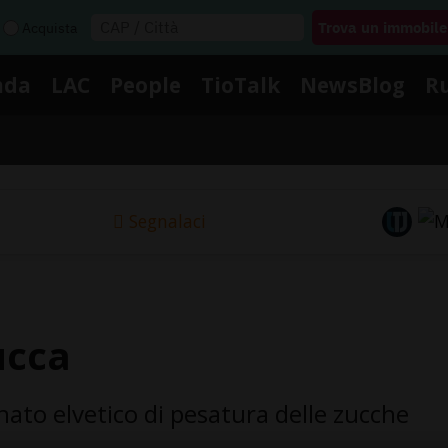
Acquista
nda
LAC
People
TioTalk
NewsBlog
R
Segnalaci
ucca
onato elvetico di pesatura delle zucche