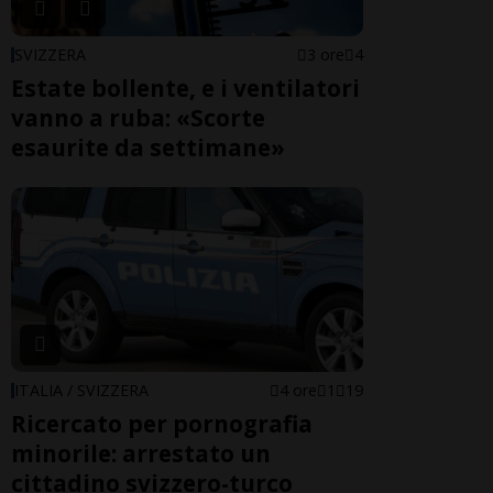
SVIZZERA
3 ore
4
Estate bollente, e i ventilatori
vanno a ruba: «Scorte
esaurite da settimane»
ITALIA / SVIZZERA
4 ore
1
19
Ricercato per pornografia
minorile: arrestato un
cittadino svizzero-turco