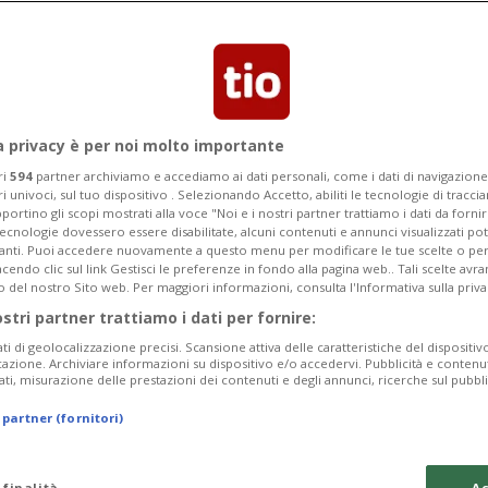
a privacy è per noi molto importante
ri
594
partner archiviamo e accediamo ai dati personali, come i dati di navigazione 
ri univoci, sul tuo dispositivo . Selezionando Accetto, abiliti le tecnologie di tracc
portino gli scopi mostrati alla voce "Noi e i nostri partner trattiamo i dati da fornir
tecnologie dovessero essere disabilitate, alcuni contenuti e annunci visualizzati 
vanti. Puoi accedere nuovamente a questo menu per modificare le tue scelte o per
endo clic sul link Gestisci le preferenze in fondo alla pagina web.. Tali scelte avr
o del nostro Sito web. Per maggiori informazioni, consulta l'Informativa sulla priva
ostri partner trattiamo i dati per fornire:
ati di geolocalizzazione precisi. Scansione attiva delle caratteristiche del dispositivo 
icazione. Archiviare informazioni su dispositivo e/o accedervi. Pubblicità e contenu
ati, misurazione delle prestazioni dei contenuti e degli annunci, ricerche sul pubbl
 partner (fornitori)
 finalità
Ac