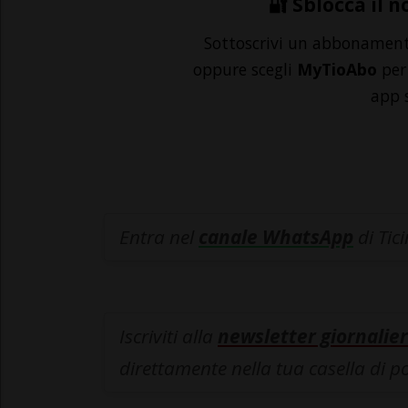
🔐 Sblocca il n
Sottoscrivi un abbonamen
oppure scegli
MyTioAbo
per 
app 
Entra nel
canale WhatsApp
di Tic
Iscriviti alla
newsletter giornalier
direttamente nella tua casella di p