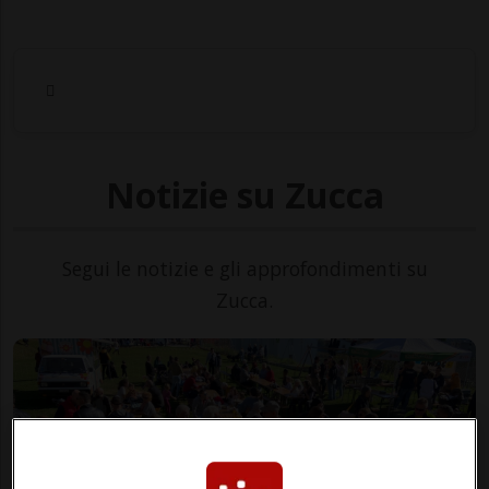
Notizie su Zucca
Segui le notizie e gli approfondimenti su
Zucca.