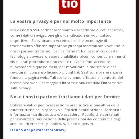
La vostra privacy è per noi molto importante
Noi e i nostri
594
partner archiviamo e accediamo ai dati personali,
CASTEL SAN PIETRO
9 mesi
come i dati di navigazione gli o identificatori univoci, sul tuo
Un successo «straripante» per
dispositivo . Selezionando Accetto, abiliti le tecnologie di
tracciamento affinché supportino gli scopi mostrati alla voce "Noi e i
la Sagra della Zucca
nostri partner trattiamo i dati da fornire". Nel caso in cui queste
tecnologie dovessero essere disabilitate, alcuni contenuti e annunci
visualizzati potrebbero non essere rilevanti. Puoi accedere
nuovamente a questo menu per modificare le tue scelte o per
revocare il consenso facendo clic sul link Gestisci le preferenze in
fondo alla pagina web.. Tali scelte avranno effetto nel contesto del
nostro Sito web. Per maggiori informazioni, consulta l'Informativa
sulla privacy.
Noi e i nostri partner trattiamo i dati per fornire:
Utilizzare dati di geolocalizzazione precisi. Scansione attiva delle
caratteristiche del dispositivo ai fini dell’identificazione. Archiviare
informazioni su dispositivo e/o accedervi. Pubblicità e contenuti
personalizzati, misurazione delle prestazioni dei contenuti e degli
annunci, ricerche sul pubblico, sviluppo di servizi.
Elenco dei partner (fornitori)
SAN GALLO
10 mesi
2