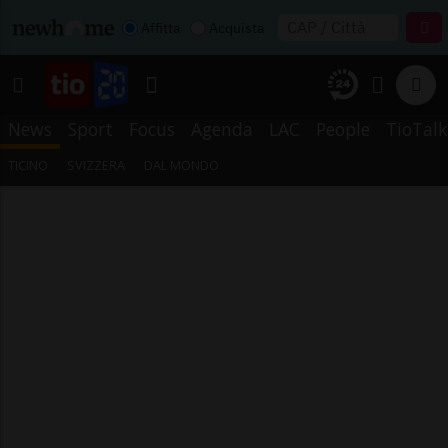
Affitta
Acquista
News
Sport
Focus
Agenda
LAC
People
TioTalk
TICINO
SVIZZERA
DAL MONDO