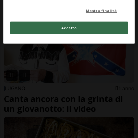
Ben 766 chili di zucca
Mostra finalità
Accetto
LUGANO
1 anno
Canta ancora con la grinta di
un giovanotto: il video