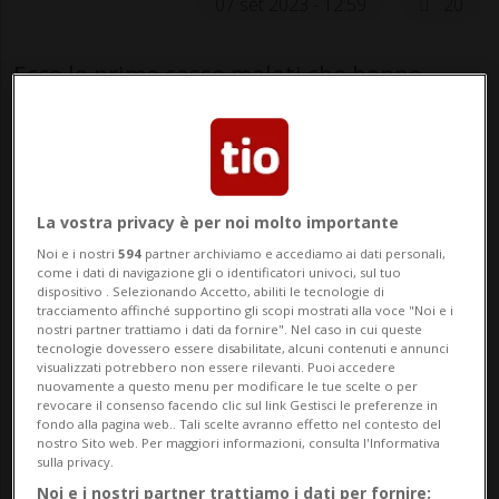
07 set 2023 - 12:59
20
Ecco le prime casse malati che hanno
rinunciato al “terrorismo telefonico”. Ben
ha fatto tio.ch a riprendere la lista
pubblicata da comparis.ch delle casse
La vostra privacy è per noi molto importante
malati che hanno rinunciato alla
Noi e i nostri
594
partner archiviamo e accediamo ai dati personali,
pubblicità telefonica. Soprattutto
come i dati di navigazione gli o identificatori univoci, sul tuo
dispositivo . Selezionando Accetto, abiliti le tecnologie di
piccole...
tracciamento affinché supportino gli scopi mostrati alla voce "Noi e i
nostri partner trattiamo i dati da fornire". Nel caso in cui queste
tecnologie dovessero essere disabilitate, alcuni contenuti e annunci
visualizzati potrebbero non essere rilevanti. Puoi accedere
🔐 Sblocca il nostro archivio
nuovamente a questo menu per modificare le tue scelte o per
revocare il consenso facendo clic sul link Gestisci le preferenze in
esclusivo!
fondo alla pagina web.. Tali scelte avranno effetto nel contesto del
nostro Sito web. Per maggiori informazioni, consulta l'Informativa
Sottoscrivi un abbonamento
Archivio
per
sulla privacy.
Noi e i nostri partner trattiamo i dati per fornire:
leggere questo articolo, oppure scegli