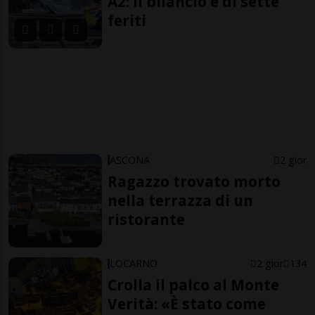
A2: il bilancio è di sette
feriti
ASCONA
2 gior
Ragazzo trovato morto
nella terrazza di un
ristorante
LOCARNO
2 gior
134
Crolla il palco al Monte
Verità: «È stato come