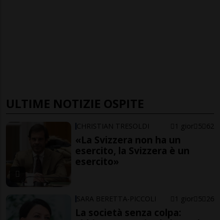
ULTIME NOTIZIE OSPITE
CHRISTIAN TRESOLDI
1 gior
5
62
«La Svizzera non ha un
esercito, la Svizzera è un
esercito»
SARA BERETTA-PICCOLI
1 gior
5
26
La società senza colpa: