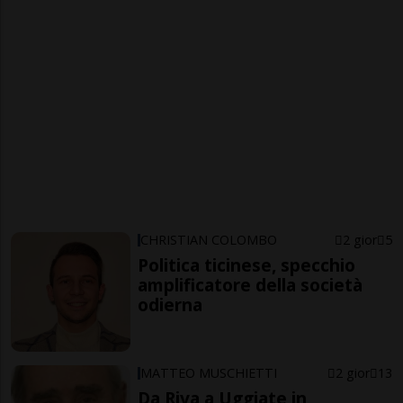
CHRISTIAN COLOMBO
2 gior
5
Politica ticinese, specchio
amplificatore della società
odierna
MATTEO MUSCHIETTI
2 gior
13
Da Riva a Uggiate in