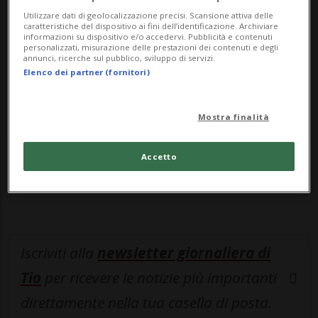
Utilizzare dati di geolocalizzazione precisi. Scansione attiva delle
MyTioAbo
per accedere all'archivio e
caratteristiche del dispositivo ai fini dell’identificazione. Archiviare
informazioni su dispositivo e/o accedervi. Pubblicità e contenuti
navigare su sito e app senza pubblicità.
personalizzati, misurazione delle prestazioni dei contenuti e degli
annunci, ricerche sul pubblico, sviluppo di servizi.
Elenco dei partner (fornitori)
ACCEDI
Mostra finalità
Entra nel
canale WhatsApp
di
Accetto
Ticinonline.
Iscriviti alla
newsletter giornaliera di
Tio
per ricevere le notizie più importanti
direttamente nella tua casella di posta.