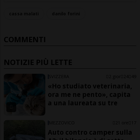
cassa malati
danilo forini
COMMENTI
NOTIZIE PIÙ LETTE
SVIZZERA
2 gior
24
49
«Ho studiato veterinaria,
ora me ne pento», capita
a una laureata su tre
MEZZOVICO
21 ore
17
Auto contro camper sulla