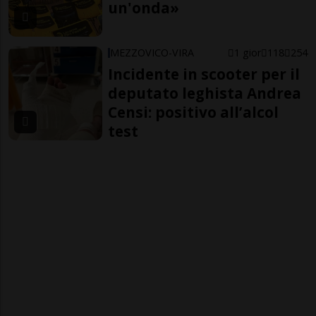
un'onda»
MEZZOVICO-VIRA
1 gior
118
254
Incidente in scooter per il
deputato leghista Andrea
Censi: positivo all’alcol
test