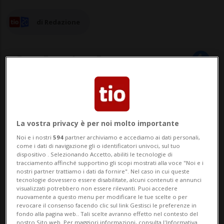
di Redazione
22 ago 2025 - 13:00
LUGANO - Basta divani, posture curve e
La vostra privacy è per noi molto importante
vite parcheggiate davanti a uno
Noi e i nostri
594
partner archiviamo e accediamo ai dati personali,
come i dati di navigazione gli o identificatori univoci, sul tuo
schermo. Lugano Wellness lancia la sfida
dispositivo . Selezionando Accetto, abiliti le tecnologie di
tracciamento affinché supportino gli scopi mostrati alla voce "Noi e i
più diretta al nemico silenzioso del nostro
nostri partner trattiamo i dati da fornire". Nel caso in cui queste
tecnologie dovessero essere disabilitate, alcuni contenuti e annunci
tempo: la sedentarietà. Dal 15 al 21
visualizzati potrebbero non essere rilevanti. Puoi accedere
nuovamente a questo menu per modificare le tue scelte o per
settembre 2025, la città diventa uffici...
revocare il consenso facendo clic sul link Gestisci le preferenze in
fondo alla pagina web.. Tali scelte avranno effetto nel contesto del
nostro Sito web. Per maggiori informazioni, consulta l'Informativa