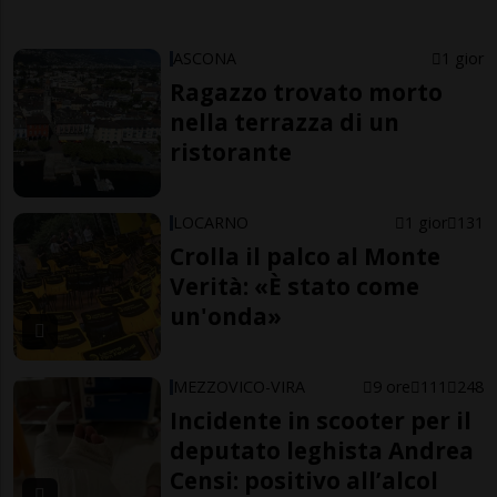
ASCONA
1 gior
Ragazzo trovato morto
nella terrazza di un
ristorante
LOCARNO
1 gior
131
Crolla il palco al Monte
Verità: «È stato come
un'onda»
MEZZOVICO-VIRA
9 ore
111
248
Incidente in scooter per il
deputato leghista Andrea
Censi: positivo all’alcol