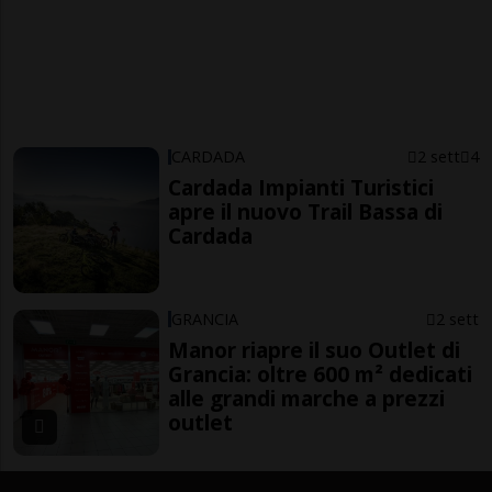
CARDADA
2 sett
4
Cardada Impianti Turistici
apre il nuovo Trail Bassa di
Cardada
GRANCIA
2 sett
Manor riapre il suo Outlet di
Grancia: oltre 600 m² dedicati
alle grandi marche a prezzi
outlet