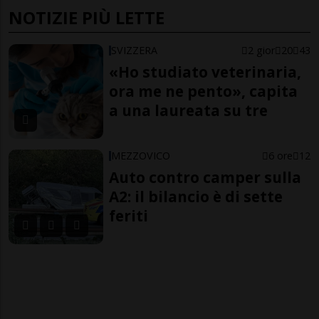
NOTIZIE PIÙ LETTE
SVIZZERA
2 gior
20
43
«Ho studiato veterinaria,
ora me ne pento», capita
a una laureata su tre
MEZZOVICO
6 ore
12
Auto contro camper sulla
A2: il bilancio è di sette
feriti