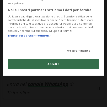
sulla privacy.
🔐 Sblocca il nostro archivio
Noi e i nostri partner trattiamo i dati per fornire:
esclusivo!
Utilizzare dati di geolocalizzazione precisi. Scansione attiva delle
caratteristiche del dispositivo ai fini dell’identificazione. Archiviare
informazioni su dispositivo e/o accedervi. Pubblicità e contenuti
Sottoscrivi un abbonamento
Archivio
per
personalizzati, misurazione delle prestazioni dei contenuti e degli
annunci, ricerche sul pubblico, sviluppo di servizi.
leggere questo articolo, oppure scegli
Elenco dei partner (fornitori)
MyTioAbo
per accedere all'archivio e
navigare su sito e app senza pubblicità.
Mostra finalità
ACCEDI
Accetto
Entra nel
canale WhatsApp
di
Ticinonline.