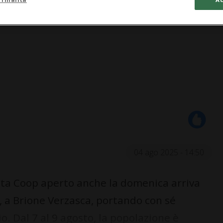
04 ago 2025 - 14:50
ta Coop aperto anche la domenica arriva
, a Brione Verzasca, portando con sé
o. Dal 7 al 9 agosto, la popolazione è