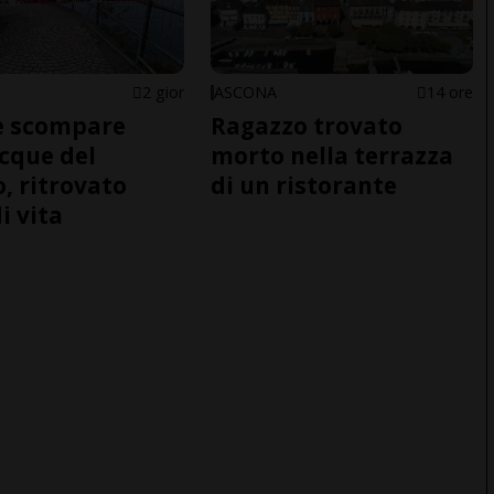
2 gior
ASCONA
14 ore
e scompare
Ragazzo trovato
acque del
morto nella terrazza
o, ritrovato
di un ristorante
i vita