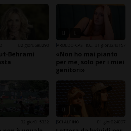
NO
2 gior
68
290
ARBEDO-CASTIONE
1 gior
24
157
ut-Behrami
«Non ho mai pianto
asta
per me, solo per i miei
genitori»
2 gior
15
32
SCI ALPINO
1 gior
24
97
do non è uguale
Lettera da brividi per