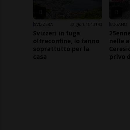
SVIZZERA
2 gior
104
143
LUGANO
Svizzeri in fuga
25enn
oltreconfine, lo fanno
nelle 
soprattutto per la
Ceresi
casa
privo d