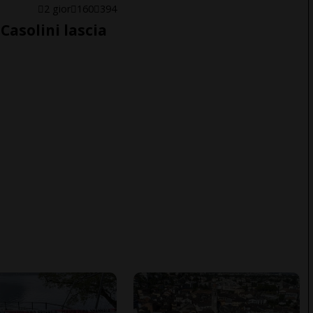
E
2 gior
160
394
Casolini lascia