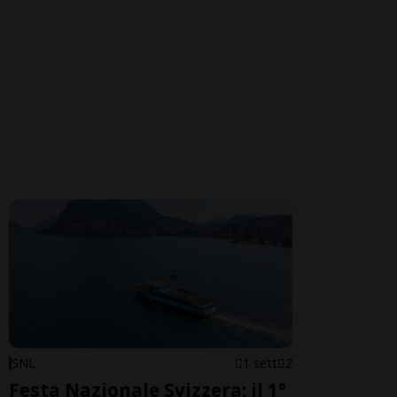
SNL
1 sett
2
Festa Nazionale Svizzera: il 1°