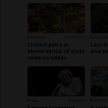
LOCARNO
16 ore
131
SCI ALPI
Crolla il palco al
Lara G
Monte Verità: «È stato
dice b
come un'onda»
ITALIA
1 gior
19
SVIZZERA
È morto Francesco
Il cal