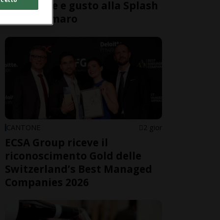
benessere e gusto alla Splash
& Spa Tamaro
CANTONE
2 gior
ECSA Group riceve il
riconoscimento Gold delle
Switzerland’s Best Managed
Companies 2026