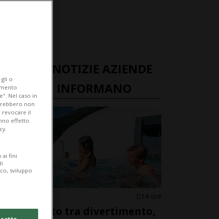
ULTIME NOTIZIE AZIENDE
gli o
TICINESI INFORMANO
iamento
e". Nel caso in
potrebbero non
 revocare il
anno effetto
cy.
ai fini
ti
ico, sviluppo
CANTONE
14 ore
Ferragosto tra divertimento,
cetto