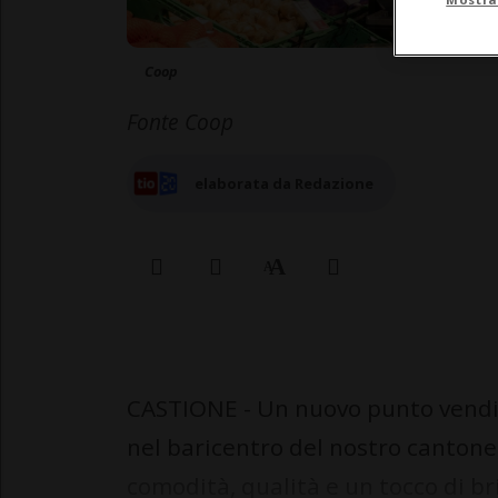
Coop
Fonte Coop
elaborata da Redazione
CASTIONE - Un nuovo punto vendi
nel baricentro del nostro cantone
comodità, qualità e un tocco di bri