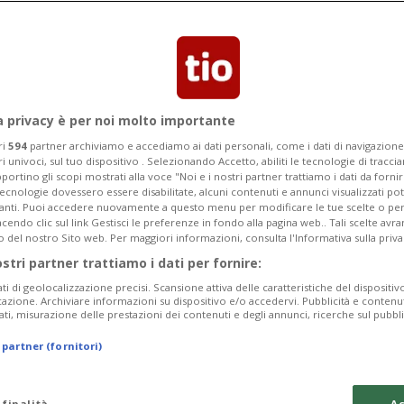
e è invitata a scoprire il negozio e a
a.
a privacy è per noi molto importante
ri
594
partner archiviamo e accediamo ai dati personali, come i dati di navigazione 
ri univoci, sul tuo dispositivo . Selezionando Accetto, abiliti le tecnologie di tracc
portino gli scopi mostrati alla voce "Noi e i nostri partner trattiamo i dati da fornir
tecnologie dovessero essere disabilitate, alcuni contenuti e annunci visualizzati 
vanti. Puoi accedere nuovamente a questo menu per modificare le tue scelte o per
endo clic sul link Gestisci le preferenze in fondo alla pagina web.. Tali scelte avr
o del nostro Sito web. Per maggiori informazioni, consulta l'Informativa sulla priva
ostri partner trattiamo i dati per fornire:
ati di geolocalizzazione precisi. Scansione attiva delle caratteristiche del dispositivo 
icazione. Archiviare informazioni su dispositivo e/o accedervi. Pubblicità e contenu
ati, misurazione delle prestazioni dei contenuti e degli annunci, ricerche sul pubbl
 partner (fornitori)
 finalità
Ac