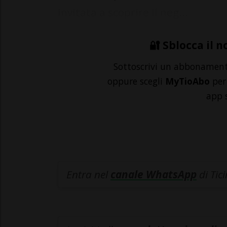
invitata a scoprire il neg...
🔐 Sblocca il n
Sottoscrivi un abbonamen
oppure scegli
MyTioAbo
per 
app 
Entra nel
canale WhatsApp
di Tic