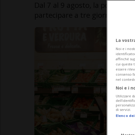
Dal 7 al 9 agosto, la popolazion
partecipare a tre giorni di fest
La vostr
Noi e i nost
identificato
affinché sup
cui queste 
essere rile
consenso fac
nel contest
Noi e i n
Utilizzare d
dell’identif
personalizz
di servizi.
Elenco dei
Mostra