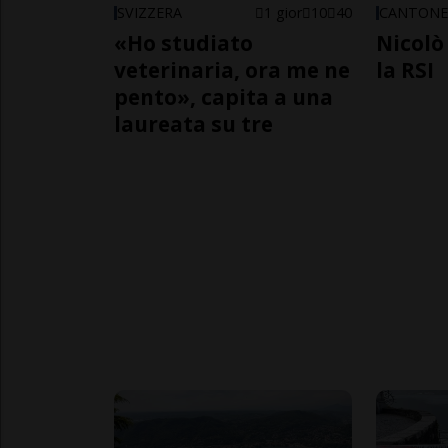
SVIZZERA
1 gior
10
40
CANTON
«Ho studiato
Nicolò 
veterinaria, ora me ne
la RSI
pento», capita a una
laureata su tre