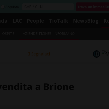
Acquista
nda
LAC
People
TioTalk
NewsBlog
R
OSPITE
AZIENDE TICINESI INFORMANO
Segnalaci
endita a Brione