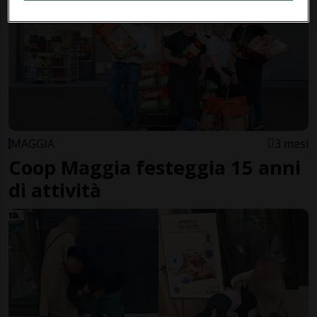
MAGGIA
3 mesi
Coop Maggia festeggia 15 anni
di attività