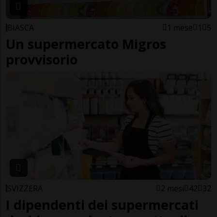
BIASCA
1 mese
1
5
Un supermercato Migros
provvisorio
SVIZZERA
2 mesi
42
32
I dipendenti dei supermercati