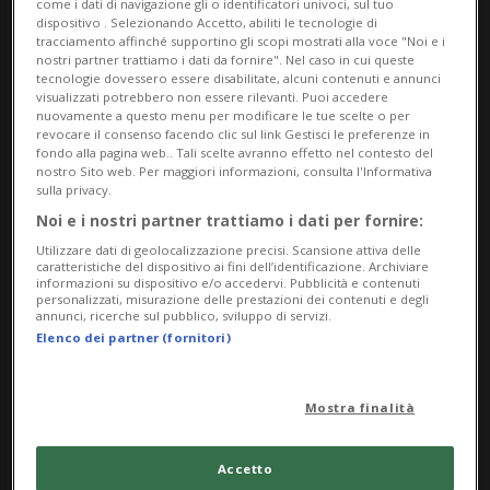
come i dati di navigazione gli o identificatori univoci, sul tuo
dispositivo . Selezionando Accetto, abiliti le tecnologie di
tracciamento affinché supportino gli scopi mostrati alla voce "Noi e i
nostri partner trattiamo i dati da fornire". Nel caso in cui queste
tecnologie dovessero essere disabilitate, alcuni contenuti e annunci
visualizzati potrebbero non essere rilevanti. Puoi accedere
nuovamente a questo menu per modificare le tue scelte o per
revocare il consenso facendo clic sul link Gestisci le preferenze in
fondo alla pagina web.. Tali scelte avranno effetto nel contesto del
nostro Sito web. Per maggiori informazioni, consulta l'Informativa
sulla privacy.
Noi e i nostri partner trattiamo i dati per fornire:
Utilizzare dati di geolocalizzazione precisi. Scansione attiva delle
caratteristiche del dispositivo ai fini dell’identificazione. Archiviare
informazioni su dispositivo e/o accedervi. Pubblicità e contenuti
personalizzati, misurazione delle prestazioni dei contenuti e degli
AUSTRIA
3 mesi
1
annunci, ricerche sul pubblico, sviluppo di servizi.
Elenco dei partner (fornitori)
Autobus si schianta contro un
supermercato: un morto e
Mostra finalità
diversi feriti gravi
Accetto