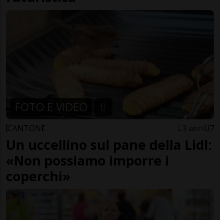
FOTO E VIDEO
CANTONE
3 anni
7
Un uccellino sul pane della Lidl:
«Non possiamo imporre i
coperchi»