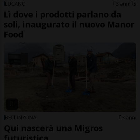
LUGANO
3 anni
5
Lì dove i prodotti parlano da
soli, inaugurato il nuovo Manor
Food
BELLINZONA
3 anni
Qui nascerà una Migros
futuristica