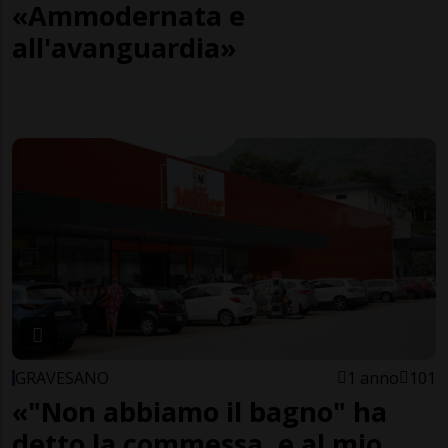
«Ammodernata e
all'avanguardia»
GRAVESANO
1 anno
101
«"Non abbiamo il bagno" ha
detto la commessa, e al mio