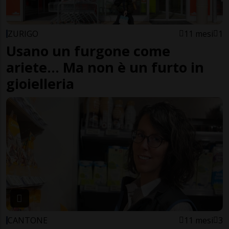
ZURIGO
11 mesi
1
Usano un furgone come
ariete... Ma non è un furto in
gioielleria
CANTONE
11 mesi
3