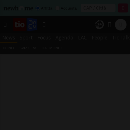
Affitta
Acquista
News
Sport
Focus
Agenda
LAC
People
TioTalk
TICINO
SVIZZERA
DAL MONDO