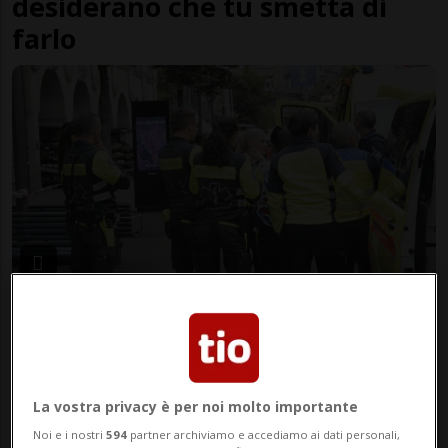
desiderano che tu smetta di
farlo
ZURIGO
2 mesi
1
Fuoriuscita di refrigerante
sulla Bahnhofstrasse: quattro
persone ricoverate
La vostra privacy è per noi molto importante
Noi e i nostri
594
partner archiviamo e accediamo ai dati personali,