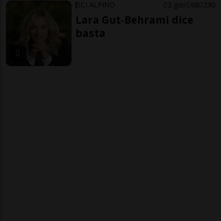
SCI ALPINO
2 gior
68
290
Lara Gut-Behrami dice
basta