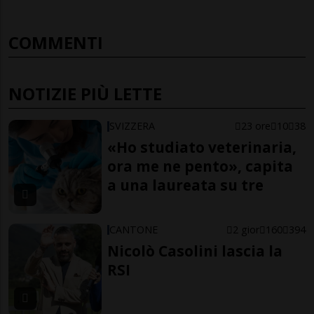
COMMENTI
NOTIZIE PIÙ LETTE
SVIZZERA
23 ore
10
38
«Ho studiato veterinaria,
ora me ne pento», capita
a una laureata su tre
CANTONE
2 gior
160
394
Nicolò Casolini lascia la
RSI