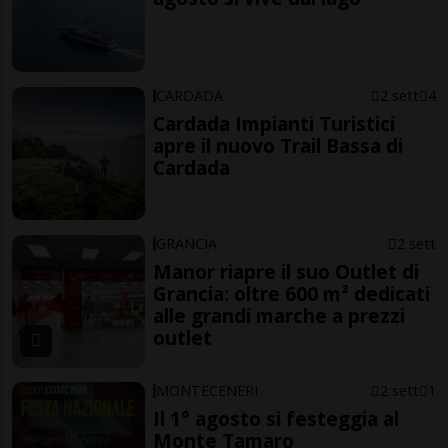
CARDADA
2 sett
4
Cardada Impianti Turistici
apre il nuovo Trail Bassa di
Cardada
GRANCIA
2 sett
Manor riapre il suo Outlet di
Grancia: oltre 600 m² dedicati
alle grandi marche a prezzi
outlet
MONTECENERI
2 sett
1
Il 1° agosto si festeggia al
Monte Tamaro