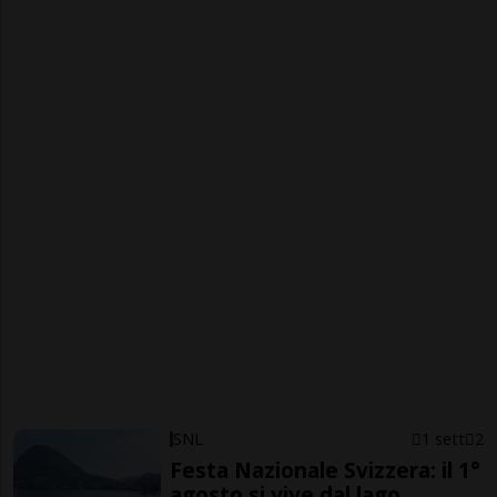
SNL
1 sett
2
Festa Nazionale Svizzera: il 1°
agosto si vive dal lago