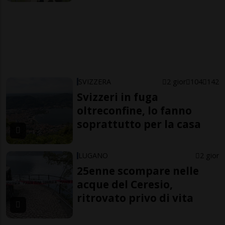
SVIZZERA
2 gior
104
142
Svizzeri in fuga
oltreconfine, lo fanno
soprattutto per la casa
LUGANO
2 gior
25enne scompare nelle
acque del Ceresio,
ritrovato privo di vita