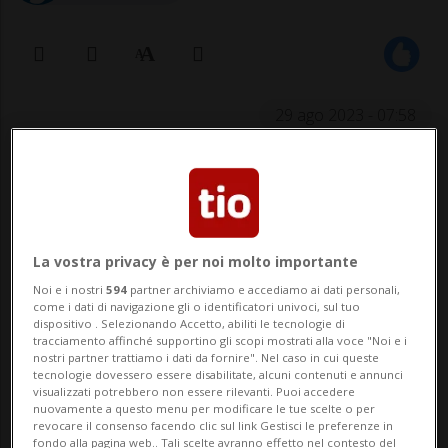
29 ago 2023 - 07:58
La vostra privacy è per noi molto importante
Noi e i nostri
594
partner archiviamo e accediamo ai dati personali,
come i dati di navigazione gli o identificatori univoci, sul tuo
LUGANO - In collaborazione con Guess,
dispositivo . Selezionando Accetto, abiliti le tecnologie di
tracciamento affinché supportino gli scopi mostrati alla voce "Noi e i
Villa Principe Leopoldo ha recentemente
nostri partner trattiamo i dati da fornire". Nel caso in cui queste
tecnologie dovessero essere disabilitate, alcuni contenuti e annunci
inaugurato una nuova esperienza da
visualizzati potrebbero non essere rilevanti. Puoi accedere
nuovamente a questo menu per modificare le tue scelte o per
offrire ai suoi ospiti: la Guess Boat
revocare il consenso facendo clic sul link Gestisci le preferenze in
fondo alla pagina web.. Tali scelte avranno effetto nel contesto del