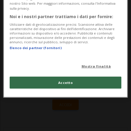
Experience. Grazie alla barca riservata, è
nostro Sito web. Per maggiori informazioni, consulta l'Informativa
sulla privacy.
possibile godere del lago di Lugano da
Noi e i nostri partner trattiamo i dati per fornire:
una...
Utilizzare dati di geolocalizzazione precisi. Scansione attiva delle
caratteristiche del dispositivo ai fini dell’identificazione. Archiviare
informazioni su dispositivo e/o accedervi. Pubblicità e contenuti
personalizzati, misurazione delle prestazioni dei contenuti e degli
🔐 Sblocca il nostro archivio
annunci, ricerche sul pubblico, sviluppo di servizi.
Elenco dei partner (fornitori)
esclusivo!
Sottoscrivi un abbonamento
Archivio
per
Mostra finalità
leggere questo articolo, oppure scegli
MyTioAbo
per accedere all'archivio e
Accetto
navigare su sito e app senza pubblicità.
ACCEDI