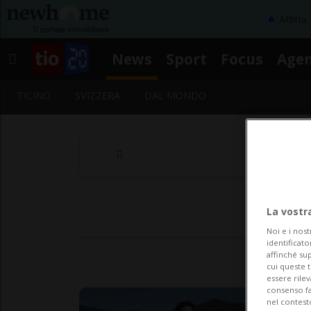
Affitta
News
Sport
Focus
Age
TICINO
SVIZZERA
DAL MONDO
La vostr
Noi e i nost
identificato
affinché sup
cui queste 
essere rile
consenso fac
nel contest