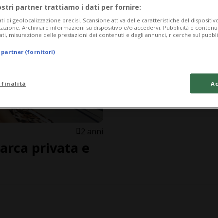
ostri partner trattiamo i dati per fornire:
ati di geolocalizzazione precisi. Scansione attiva delle caratteristiche del dispositivo 
icazione. Archiviare informazioni su dispositivo e/o accedervi. Pubblicità e contenu
ati, misurazione delle prestazioni dei contenuti e degli annunci, ricerche sul pubbl
 partner (fornitori)
 finalità
Ac
2 anni
barca privata e