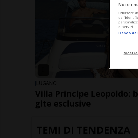
Noi e i n
Utilizzare d
dell’identif
personalizz
di servizi.
Elenco dei
Mostra
LUGANO
Villa Principe Leopoldo: 
gite esclusive
TEMI DI TENDENZA