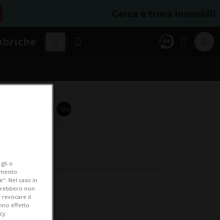
Cerca e trova immobili
ubriche
gli o
iamento
e". Nel caso in
potrebbero non
 revocare il
anno effetto
cy.