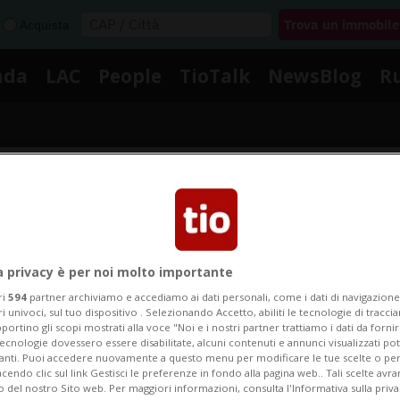
Acquista
nda
LAC
People
TioTalk
NewsBlog
R
Segnalaci
Notizie su Boat
a privacy è per noi molto importante
ri
594
partner archiviamo e accediamo ai dati personali, come i dati di navigazione 
ri univoci, sul tuo dispositivo . Selezionando Accetto, abiliti le tecnologie di tracc
portino gli scopi mostrati alla voce "Noi e i nostri partner trattiamo i dati da fornir
Segui le notizie e gli approfondimenti su Boat.
tecnologie dovessero essere disabilitate, alcuni contenuti e annunci visualizzati 
vanti. Puoi accedere nuovamente a questo menu per modificare le tue scelte o per
endo clic sul link Gestisci le preferenze in fondo alla pagina web.. Tali scelte avr
o del nostro Sito web. Per maggiori informazioni, consulta l'Informativa sulla priva