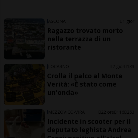
ASCONA
1 gior
Ragazzo trovato morto
nella terrazza di un
ristorante
LOCARNO
2 gior
133
Crolla il palco al Monte
Verità: «È stato come
un'onda»
MEZZOVICO-VIRA
22 ore
116
253
Incidente in scooter per il
deputato leghista Andrea
Censi: positivo all’alcol