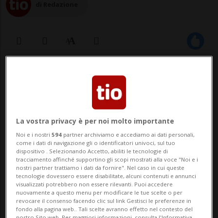
di Redazione
05 mag 2023 - 17:09
2
La vostra privacy è per noi molto importante
Noi e i nostri
594
partner archiviamo e accediamo ai dati personali,
come i dati di navigazione gli o identificatori univoci, sul tuo
dispositivo . Selezionando Accetto, abiliti le tecnologie di
tracciamento affinché supportino gli scopi mostrati alla voce "Noi e i
MAROGGIA - Calendar People organizza
nostri partner trattiamo i dati da fornire". Nel caso in cui queste
tecnologie dovessero essere disabilitate, alcuni contenuti e annunci
una giornata di festa per incontrare gli
visualizzati potrebbero non essere rilevanti. Puoi accedere
nuovamente a questo menu per modificare le tue scelte o per
affezionati e presentarsi ai curiosi. Il
revocare il consenso facendo clic sul link Gestisci le preferenze in
fondo alla pagina web.. Tali scelte avranno effetto nel contesto del
nostro Sito web. Per maggiori informazioni, consulta l'Informativa