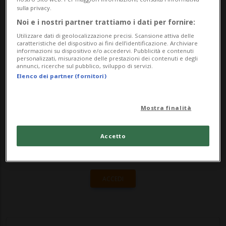
portale di attività per il tempo libero e di
sulla privacy.
attività aziendali "apre le sue porte"
Noi e i nostri partner trattiamo i dati per fornire:
sabato 6 maggio al Lido di M...
Utilizzare dati di geolocalizzazione precisi. Scansione attiva delle
caratteristiche del dispositivo ai fini dell’identificazione. Archiviare
informazioni su dispositivo e/o accedervi. Pubblicità e contenuti
personalizzati, misurazione delle prestazioni dei contenuti e degli
annunci, ricerche sul pubblico, sviluppo di servizi.
🔐 Sblocca il nostro archivio
Elenco dei partner (fornitori)
esclusivo!
Sottoscrivi un abbonamento
Archivio
per
Mostra finalità
leggere questo articolo, oppure scegli
MyTioAbo
per accedere all'archivio e
Accetto
navigare su sito e app senza pubblicità.
ACCEDI