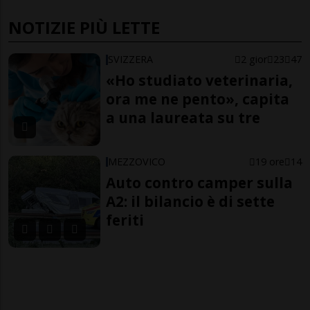
NOTIZIE PIÙ LETTE
SVIZZERA
2 gior
23
47
«Ho studiato veterinaria,
ora me ne pento», capita
a una laureata su tre
MEZZOVICO
19 ore
14
Auto contro camper sulla
A2: il bilancio è di sette
feriti