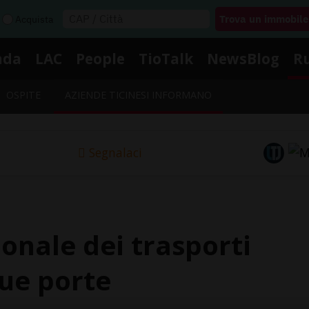
Acquista
nda
LAC
People
TioTalk
NewsBlog
R
OSPITE
AZIENDE TICINESI INFORMANO
Segnalaci
onale dei trasporti
sue porte