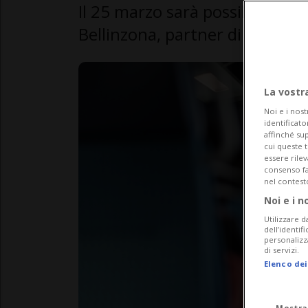
Il 25 marzo sarà possibile visit
Bellinzona, partner di formazi
La vostr
Noi e i nost
identificato
affinché sup
cui queste 
essere rile
consenso fac
nel contest
Noi e i n
Utilizzare d
dell’identif
personalizz
di servizi.
Elenco dei
Mostra