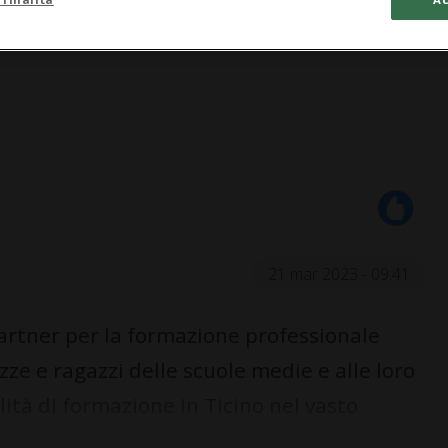
21 mar 2023 - 09:41
artner per la formazione professionale
zze e ragazzi delle scuole medie e alle loro
lità di formazione in Ticino nel vasto