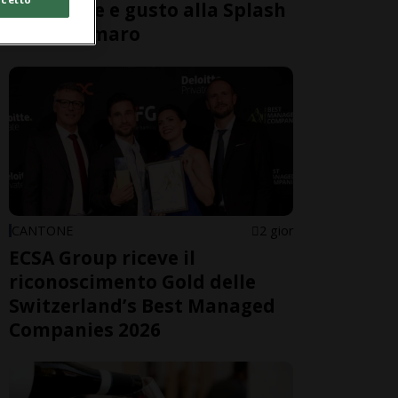
benessere e gusto alla Splash
& Spa Tamaro
CANTONE
2 gior
ECSA Group riceve il
riconoscimento Gold delle
Switzerland’s Best Managed
Companies 2026