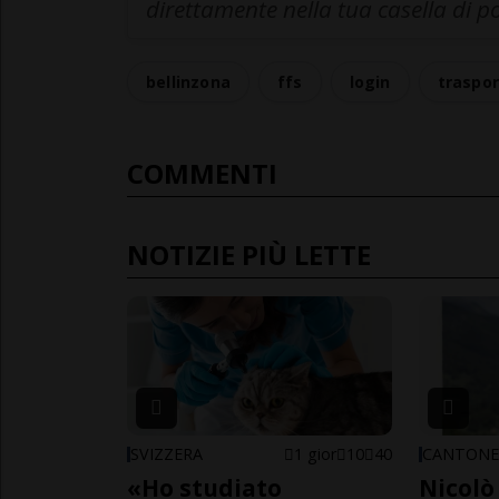
direttamente nella tua casella di p
bellinzona
ffs
login
traspor
COMMENTI
NOTIZIE PIÙ LETTE
SVIZZERA
1 gior
10
40
CANTON
«Ho studiato
Nicolò 