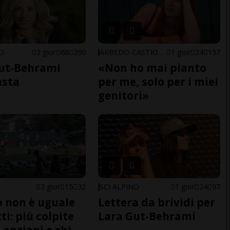
NO
2 gior
68
290
ARBEDO-CASTIONE
1 gior
24
157
ut-Behrami
«Non ho mai pianto
asta
per me, solo per i miei
genitori»
2 gior
15
32
SCI ALPINO
1 gior
24
97
do non è uguale
Lettera da brividi per
ti: più colpite
Lara Gut-Behrami