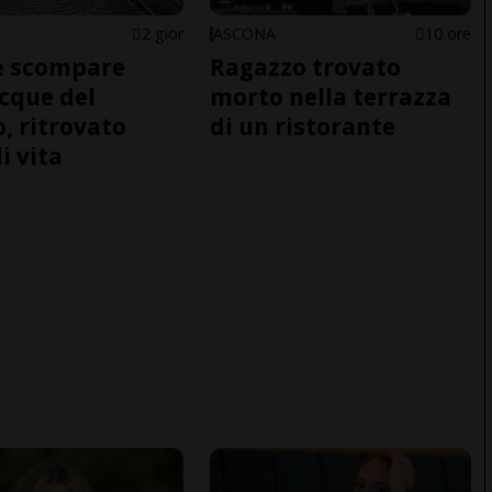
2 gior
ASCONA
10 ore
e scompare
Ragazzo trovato
acque del
morto nella terrazza
o, ritrovato
di un ristorante
i vita