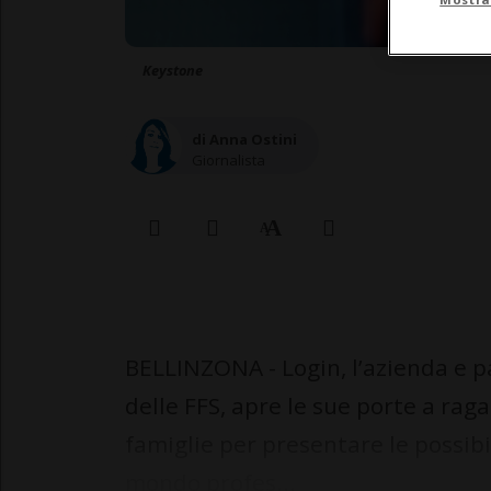
Keystone
di Anna Ostini
Giornalista
BELLINZONA - Login, l’azienda e p
delle FFS, apre le sue porte a raga
famiglie per presentare le possibi
mondo profes...