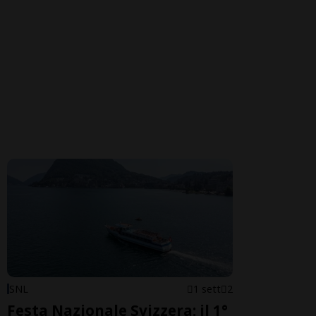
SNL
1 sett
2
Festa Nazionale Svizzera: il 1°