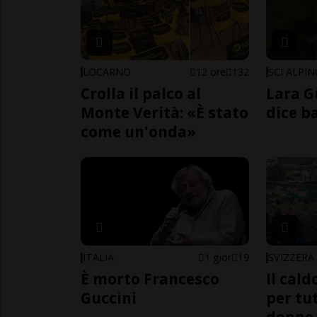
LOCARNO
12 ore
132
SCI ALPI
Crolla il palco al
Lara G
Monte Verità: «È stato
dice b
come un'onda»
ITALIA
1 gior
19
SVIZZERA
È morto Francesco
Il cal
Guccini
per tut