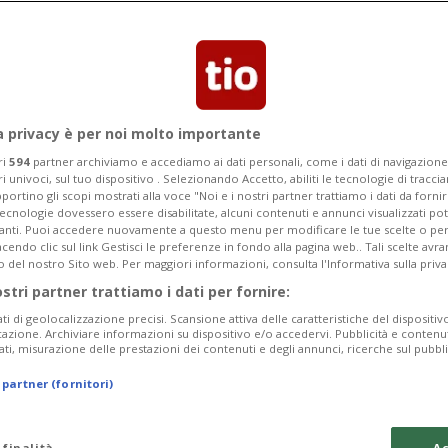
are il centro di formazione login di
one delle FFS
a privacy è per noi molto importante
ri
594
partner archiviamo e accediamo ai dati personali, come i dati di navigazione 
ri univoci, sul tuo dispositivo . Selezionando Accetto, abiliti le tecnologie di tracc
portino gli scopi mostrati alla voce "Noi e i nostri partner trattiamo i dati da fornir
tecnologie dovessero essere disabilitate, alcuni contenuti e annunci visualizzati 
vanti. Puoi accedere nuovamente a questo menu per modificare le tue scelte o per
endo clic sul link Gestisci le preferenze in fondo alla pagina web.. Tali scelte avr
o del nostro Sito web. Per maggiori informazioni, consulta l'Informativa sulla priva
ostri partner trattiamo i dati per fornire:
ati di geolocalizzazione precisi. Scansione attiva delle caratteristiche del dispositivo 
icazione. Archiviare informazioni su dispositivo e/o accedervi. Pubblicità e contenu
ati, misurazione delle prestazioni dei contenuti e degli annunci, ricerche sul pubbl
 partner (fornitori)
 finalità
Ac