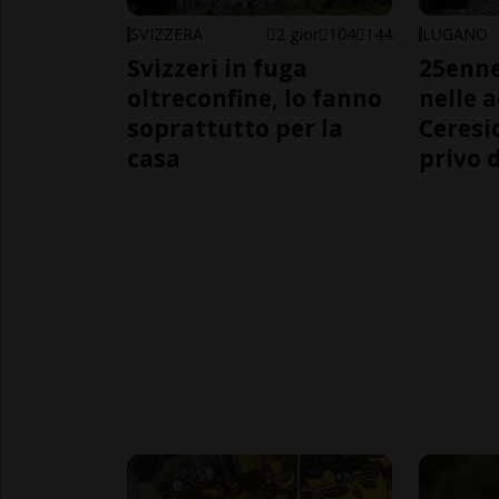
SVIZZERA
2 gior
104
144
LUGANO
Svizzeri in fuga
25enn
oltreconfine, lo fanno
nelle 
soprattutto per la
Ceresi
casa
privo d