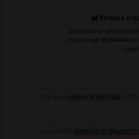
🔐 Sblocca il n
Sottoscrivi un abbonamen
oppure scegli
MyTioAbo
per 
app 
Entra nel
canale WhatsApp
di Tic
Iscriviti alla
newsletter giornalier