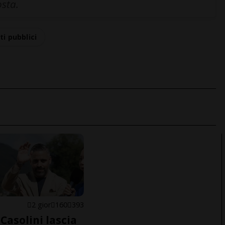
osta.
ti pubblici
E
2 gior
160
393
Casolini lascia