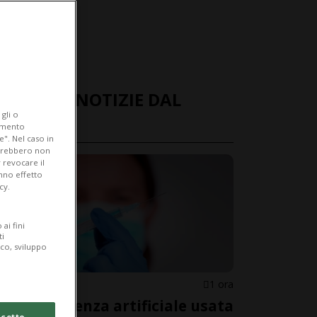
ULTIME NOTIZIE DAL
gli o
MONDO
iamento
e". Nel caso in
potrebbero non
 revocare il
anno effetto
cy.
ai fini
ti
ico, sviluppo
STATI UNITI
1 ora
L'intelligenza artificiale usata
cetto