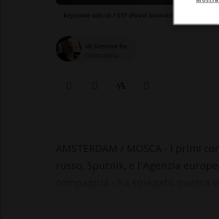
keystone-sda.ch / STF (Pavel Golovkin)
di Simone Re
Giornalista
AMSTERDAM / MOSCA - I primi conta
russo, Sputnik, e l'Agenzia europe
compagnia - ha spiegato questa 
eu...