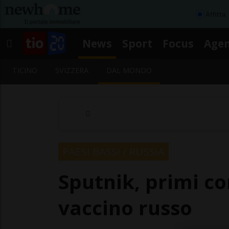
Affitta
News
Sport
Focus
Age
TICINO
SVIZZERA
DAL MONDO
PAESI BASSI / RUSSIA
Sputnik, primi co
vaccino russo