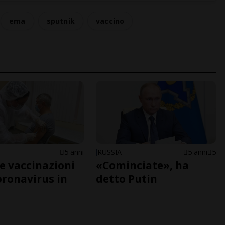
ema
sputnik
vaccino
5 anni
RUSSIA
5 anni
5
le vaccinazioni
«Cominciate», ha
oronavirus in
detto Putin