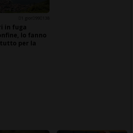
1 gior
99
138
i in fuga
onfine, lo fanno
tutto per la