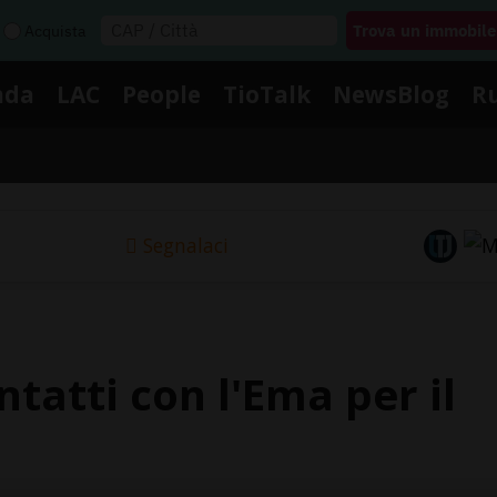
Acquista
nda
LAC
People
TioTalk
NewsBlog
R
Segnalaci
ntatti con l'Ema per il