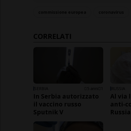
commissione europea
coronavirus
CORRELATI
SERBIA
5 anni
1
RUSSIA
In Serbia autorizzato
Al via 
il vaccino russo
anti-c
Sputnik V
Russia