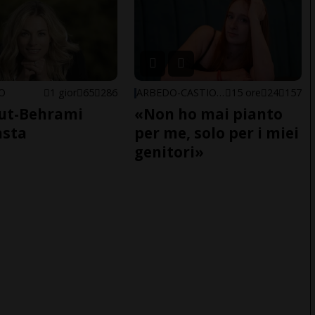
NO
1 gior
65
286
ARBEDO-CASTIONE
15 ore
24
157
ut-Behrami
«Non ho mai pianto
asta
per me, solo per i miei
genitori»