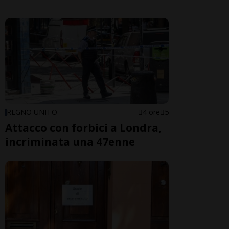
REGNO UNITO
4 ore
5
Attacco con forbici a Londra,
incriminata una 47enne