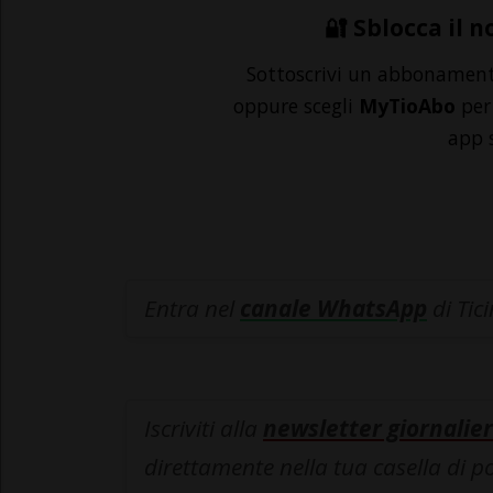
🔐 Sblocca il n
Sottoscrivi un abbonamen
oppure scegli
MyTioAbo
per 
app 
Entra nel
canale WhatsApp
di Tic
Iscriviti alla
newsletter giornalier
direttamente nella tua casella di p