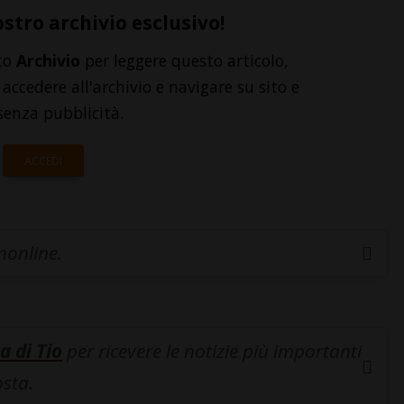
ostro archivio esclusivo!
to
Archivio
per leggere questo articolo,
accedere all'archivio e navigare su sito e
senza pubblicità.
ACCEDI
inonline.
a di Tio
per ricevere le notizie più importanti
osta.