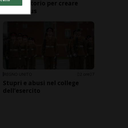
in laboratorio per creare
nuovi virus
REGNO UNITO
2 ore
7
Stupri e abusi nel college
dell’esercito