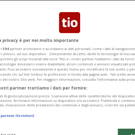
lla Commissione europea
a privacy è per noi molto importante
ri
594
partner archiviamo e accediamo ai dati personali, come i dati di navigazione 
ri univoci, sul tuo dispositivo . Selezionando Accetto, abiliti le tecnologie di tracc
portino gli scopi mostrati alla voce "Noi e i nostri partner trattiamo i dati da fornir
tecnologie dovessero essere disabilitate, alcuni contenuti e annunci visualizzati 
vanti. Puoi accedere nuovamente a questo menu per modificare le tue scelte o per
endo clic sul link Gestisci le preferenze in fondo alla pagina web.. Tali scelte avr
o del nostro Sito web. Per maggiori informazioni, consulta l'Informativa sulla priva
ostri partner trattiamo i dati per fornire:
ati di geolocalizzazione precisi. Scansione attiva delle caratteristiche del dispositivo 
icazione. Archiviare informazioni su dispositivo e/o accedervi. Pubblicità e contenu
ati, misurazione delle prestazioni dei contenuti e degli annunci, ricerche sul pubbl
 partner (fornitori)
 finalità
Ac