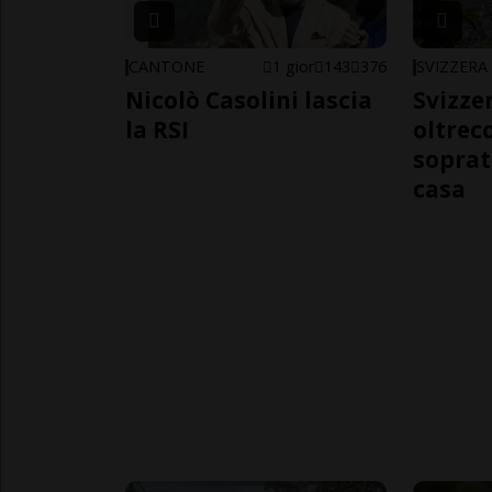
CANTONE
1 gior
143
376
SVIZZERA
Nicolò Casolini lascia
Svizzer
la RSI
oltrec
soprat
casa