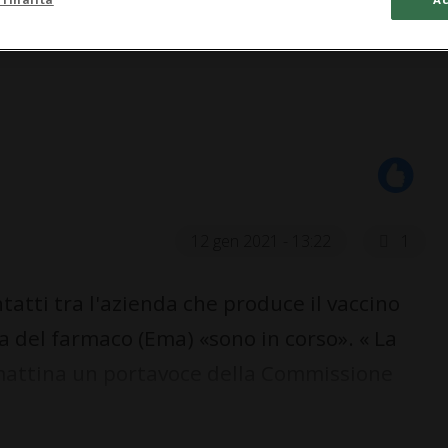
12 gen 2021 - 13:22
1
tti tra l'azienda che produce il vaccino
a del farmaco (Ema) «sono in corso». « La
mattina un portavoce della Commissione