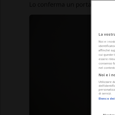
Lo conferma un portavoce de
La vostr
Noi e i nost
identificato
affinché sup
cui queste 
essere rile
consenso fac
nel contest
Noi e i n
Utilizzare d
dell’identif
personalizz
di servizi.
Elenco dei
Mostra