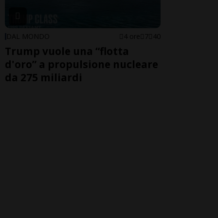
DAL MONDO
4 ore
7
40
Trump vuole una “flotta
d'oro” a propulsione nucleare
da 275 miliardi