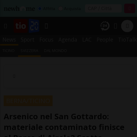
Affitta
Acquista
News
Sport
Focus
Agenda
LAC
People
TioTalk
TICINO
SVIZZERA
DAL MONDO
BERNA/TICINO
Arsenico nel San Gottardo:
materiale contaminato finisce