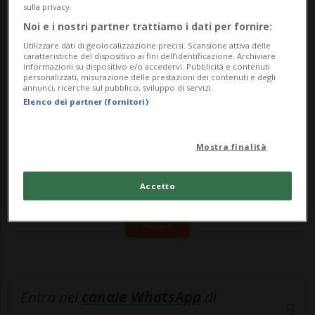
Greta Gysin (I Verdi) a presentare
sulla privacy.
un'interpella...
Noi e i nostri partner trattiamo i dati per fornire:
Utilizzare dati di geolocalizzazione precisi. Scansione attiva delle
caratteristiche del dispositivo ai fini dell’identificazione. Archiviare
informazioni su dispositivo e/o accedervi. Pubblicità e contenuti
🔐 Sblocca il nostro archivio
personalizzati, misurazione delle prestazioni dei contenuti e degli
annunci, ricerche sul pubblico, sviluppo di servizi.
esclusivo!
Elenco dei partner (fornitori)
Sottoscrivi un abbonamento
Archivio
per
leggere questo articolo, oppure scegli
Mostra finalità
MyTioAbo
per accedere all'archivio e
navigare su sito e app senza pubblicità.
Accetto
ACCEDI
Entra nel
canale WhatsApp
di