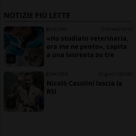
NOTIZIE PIÙ LETTE
SVIZZERA
19 ore
10
35
«Ho studiato veterinaria,
ora me ne pento», capita
a una laureata su tre
CANTONE
2 gior
159
393
Nicolò Casolini lascia la
RSI