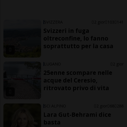
SVIZZERA
2 gior
103
141
Svizzeri in fuga
oltreconfine, lo fanno
soprattutto per la casa
LUGANO
2 gior
25enne scompare nelle
acque del Ceresio,
ritrovato privo di vita
SCI ALPINO
2 gior
68
288
Lara Gut-Behrami dice
basta