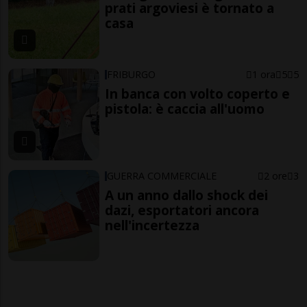
prati argoviesi è tornato a
casa
FRIBURGO
1 ora
5
5
In banca con volto coperto e
pistola: è caccia all'uomo
GUERRA COMMERCIALE
2 ore
3
A un anno dallo shock dei
dazi, esportatori ancora
nell'incertezza