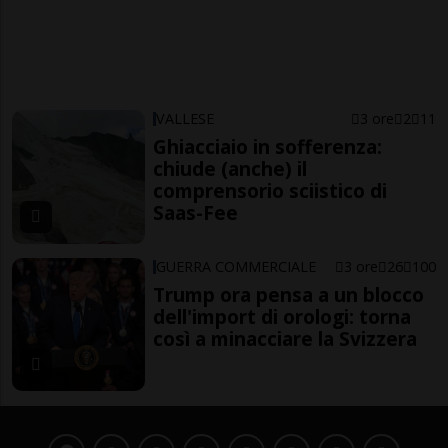
VALLESE
3 ore
2
11
Ghiacciaio in sofferenza:
chiude (anche) il
comprensorio sciistico di
Saas-Fee
GUERRA COMMERCIALE
3 ore
26
100
Trump ora pensa a un blocco
dell'import di orologi: torna
così a minacciare la Svizzera