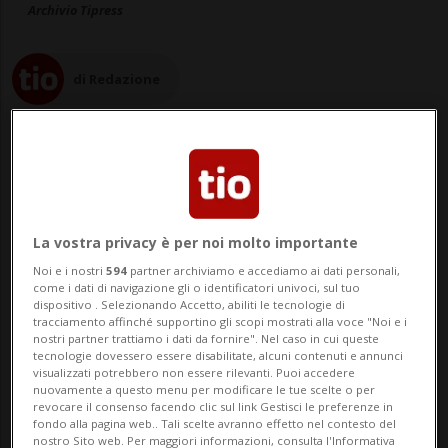
Archivio Tipress
di Redazione
20 dic 2024 - 08:47
Aggiornamento 09:34
La vostra privacy è per noi molto importante
BERNA - La notizia che durante i lavori per
Noi e i nostri
594
partner archiviamo e accediamo ai dati personali,
come i dati di navigazione gli o identificatori univoci, sul tuo
dispositivo . Selezionando Accetto, abiliti le tecnologie di
la seconda canna del tunnel del San
tracciamento affinché supportino gli scopi mostrati alla voce "Noi e i
nostri partner trattiamo i dati da fornire". Nel caso in cui queste
Gottardo siano state rilevate alte
tecnologie dovessero essere disabilitate, alcuni contenuti e annunci
visualizzati potrebbero non essere rilevanti. Puoi accedere
concentrazioni di arsenico nel materiale di
nuovamente a questo menu per modificare le tue scelte o per
revocare il consenso facendo clic sul link Gestisci le preferenze in
scavo, ha portato la Consigliera nazionale
fondo alla pagina web.. Tali scelte avranno effetto nel contesto del
nostro Sito web. Per maggiori informazioni, consulta l'Informativa