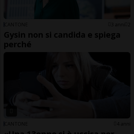
CANTONE
3 anni
2
Gysin non si candida e spiega
perché
CANTONE
4 anni
«Una 13enne si è uccisa per