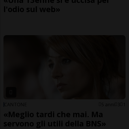
l'odio sul web»
CANTONE
5 anni
3
1
«Meglio tardi che mai. Ma
servono gli utili della BNS»