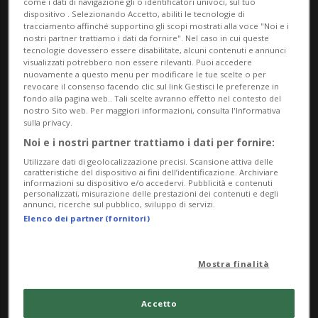
come i dati di navigazione gli o identificatori univoci, sul tuo
dispositivo . Selezionando Accetto, abiliti le tecnologie di
tracciamento affinché supportino gli scopi mostrati alla voce "Noi e i
nostri partner trattiamo i dati da fornire". Nel caso in cui queste
tecnologie dovessero essere disabilitate, alcuni contenuti e annunci
visualizzati potrebbero non essere rilevanti. Puoi accedere
URI/TICINO
1 anno
2
3
nuovamente a questo menu per modificare le tue scelte o per
revocare il consenso facendo clic sul link Gestisci le preferenze in
L'arsenico delle rocce del
fondo alla pagina web.. Tali scelte avranno effetto nel contesto del
nostro Sito web. Per maggiori informazioni, consulta l'Informativa
tunnel del Gottardo «non è un
sulla privacy.
pericolo per l'uomo e
Noi e i nostri partner trattiamo i dati per fornire:
l'ambiente»
Utilizzare dati di geolocalizzazione precisi. Scansione attiva delle
caratteristiche del dispositivo ai fini dell’identificazione. Archiviare
informazioni su dispositivo e/o accedervi. Pubblicità e contenuti
personalizzati, misurazione delle prestazioni dei contenuti e degli
annunci, ricerche sul pubblico, sviluppo di servizi.
Elenco dei partner (fornitori)
Mostra finalità
Accetto