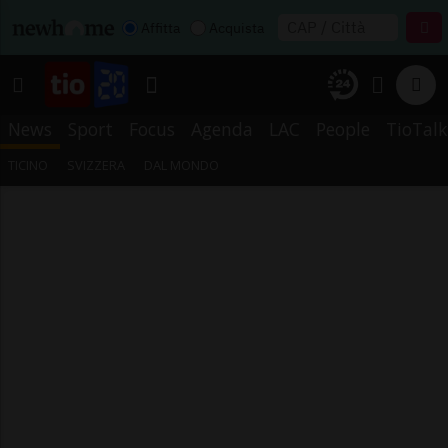
Affitta
Acquista
News
Sport
Focus
Agenda
LAC
People
TioTalk
TICINO
SVIZZERA
DAL MONDO