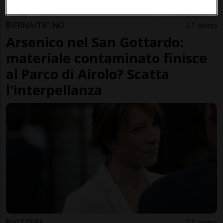
BERNA/TICINO
1 anno
Arsenico nel San Gottardo:
materiale contaminato finisce
al Parco di Airolo? Scatta
l'interpellanza
SVIZZERA
1 anno