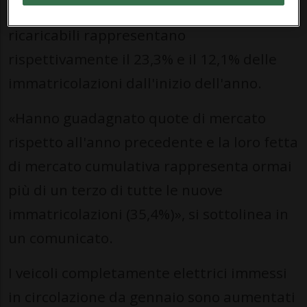
puramente elettriche e quelle ibride
ricaricabili rappresentano
rispettivamente il 23,3% e il 12,1% delle
immatricolazioni dall'inizio dell'anno.
«Hanno guadagnato quote di mercato
rispetto all'anno precedente e la loro fetta
di mercato cumulativa rappresenta ormai
più di un terzo di tutte le nuove
immatricolazioni (35,4%)», si sottolinea in
un comunicato.
I veicoli completamente elettrici immessi
in circolazione da gennaio sono aumentati