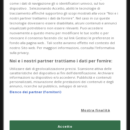
come i dati di navigazione gli o identificatori univoci, sul tuo
dispositivo . Selezionando Accetto, abiliti le tecnologie di
Non si intravede alcuna inversione di
tracciamento affinché supportino gli scopi mostrati alla voce "Noi e i
nostri partner trattiamo i dati da fornire". Nel caso in cui queste
tendenza, poiché il mercato dovrebbe
tecnologie dovessero essere disabilitate, alcuni contenuti e annunci
visualizzati potrebbero non essere rilevanti. Puoi accedere
rimanere nettamente al di sotto del livello
nuovamente a questo menu per modificare le tue scelte o per
revocare il consenso facendo clic sul link Gestisci le preferenze in
europeo e delle aspettative del settore, ha
fondo alla pagina web.. Tali scelte avranno effetto nel contesto del
nostro Sito web. Per maggiori informazioni, consulta l'Informativa
comunicato oggi Auto-Suisse, che
sulla privacy.
Noi e i nostri partner trattiamo i dati per fornire:
attribuisce la colpa all'attuale «eccessiva
Utilizzare dati di geolocalizzazione precisi. Scansione attiva delle
regolamentazione».
caratteristiche del dispositivo ai fini dell’identificazione. Archiviare
informazioni su dispositivo e/o accedervi. Pubblicità e contenuti
personalizzati, misurazione delle prestazioni dei contenuti e degli
annunci, ricerche sul pubblico, sviluppo di servizi.
Elenco dei partner (fornitori)
Secondo l'associazione degli importatori
ufficiali svizzeri, i veicoli elettrici sono stati
Mostra finalità
gli unici a registrare un andamento
positivo il mese scorso. Le autovetture
Accetto