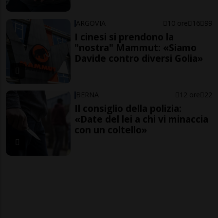
ARGOVIA
10 ore
16
99
I cinesi si prendono la
"nostra" Mammut: «Siamo
Davide contro diversi Golia»
BERNA
12 ore
22
Il consiglio della polizia:
«Date del lei a chi vi minaccia
con un coltello»