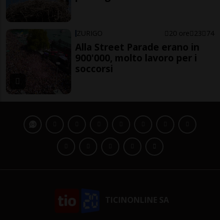
ZURIGO
20 ore
23
74
Alla Street Parade erano in
900'000, molto lavoro per i
soccorsi
TICINONLINE SA