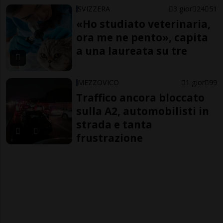
SVIZZERA
3 gior
24
51
«Ho studiato veterinaria,
ora me ne pento», capita
a una laureata su tre
MEZZOVICO
1 gior
99
Traffico ancora bloccato
sulla A2, automobilisti in
strada e tanta
frustrazione