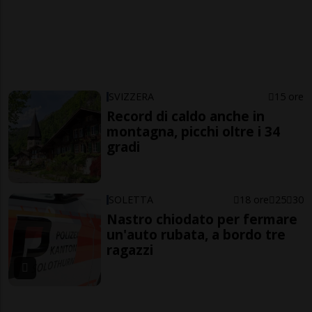
SVIZZERA
15 ore
Record di caldo anche in
montagna, picchi oltre i 34
gradi
SOLETTA
18 ore
25
30
Nastro chiodato per fermare
un'auto rubata, a bordo tre
ragazzi