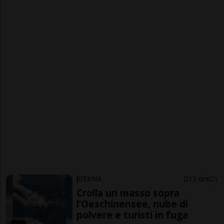
BERNA
13 ore
1
Crolla un masso sopra
l’Oeschinensee, nube di
polvere e turisti in fuga