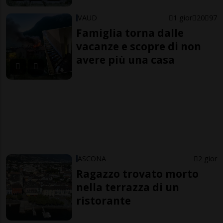
VAUD
1 gior
20
97
Famiglia torna dalle
vacanze e scopre di non
avere più una casa
ASCONA
2 gior
Ragazzo trovato morto
nella terrazza di un
ristorante