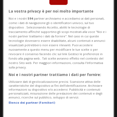
La vostra privacy è per noi molto importante
Noi e i nostri
594
partner archiviamo e accediamo ai dati personali,
come i dati di navigazione gli o identificatori univoci, sul tuo
dispositivo . Selezionando Accetto, abiliti le tecnologie di
tracciamento affinché supportino gli scopi mostrati alla voce "Noi e i
SVIZZERA
1 mese
7
nostri partner trattiamo i dati da fornire". Nel caso in cui queste
tecnologie dovessero essere disabilitate, alcuni contenuti e annunci
Immatricolazioni in crescita a
visualizzati potrebbero non essere rilevanti. Puoi accedere
nuovamente a questo menu per modificare le tue scelte o per
giugno, traino da elettriche e
revocare il consenso facendo clic sul link Gestisci le preferenze in
fondo alla pagina web.. Tali scelte avranno effetto nel contesto del
ibride
nostro Sito web. Per maggiori informazioni, consulta l'Informativa
sulla privacy.
Noi e i nostri partner trattiamo i dati per fornire:
Utilizzare dati di geolocalizzazione precisi. Scansione attiva delle
caratteristiche del dispositivo ai fini dell’identificazione. Archiviare
informazioni su dispositivo e/o accedervi. Pubblicità e contenuti
personalizzati, misurazione delle prestazioni dei contenuti e degli
annunci, ricerche sul pubblico, sviluppo di servizi.
Elenco dei partner (fornitori)