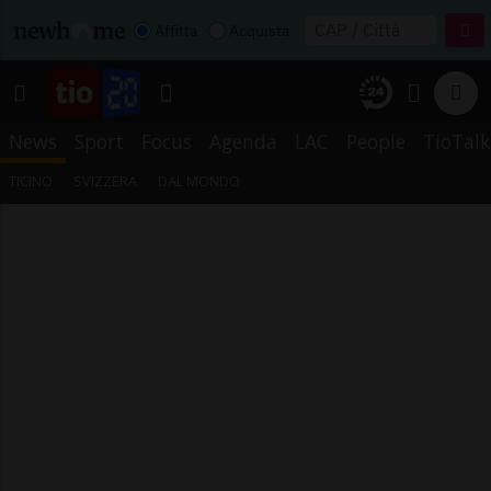
Affitta
Acquista
News
Sport
Focus
Agenda
LAC
People
TioTalk
TICINO
SVIZZERA
DAL MONDO