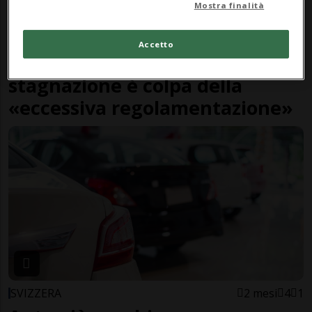
Mostra finalità
SVIZZERA
2 mesi
3
7
Accetto
Mercato delle auto: la
stagnazione è colpa della
«eccessiva regolamentazione»
SVIZZERA
2 mesi
4
1