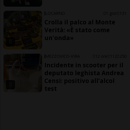
LOCARNO
1 gior
131
Crolla il palco al Monte
Verità: «È stato come
un'onda»
MEZZOVICO-VIRA
12 ore
112
250
Incidente in scooter per il
deputato leghista Andrea
Censi: positivo all’alcol
test