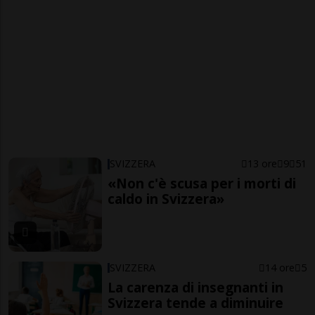
SVIZZERA
13 ore
9
51
«Non c'è scusa per i morti di
caldo in Svizzera»
SVIZZERA
14 ore
5
La carenza di insegnanti in
Svizzera tende a diminuire