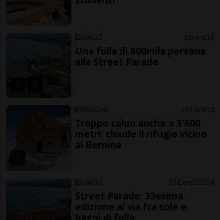
ZURIGO
6 ore
1
Una folla di 800mila persone
alla Street Parade
GRIGIONI
11 ore
5
Troppo caldo anche a 3'600
metri: chiude il rifugio vicino
al Bernina
ZURIGO
12 ore
5
54
Street Parade: 33esima
edizione al via fra sole e
bagni di folla