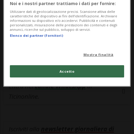
esclusivo!
Noi e i nostri partner trattiamo i dati per fornire:
Utilizzare dati di geolocalizzazione precisi. Scansione attiva delle
Sottoscrivi un abbonamento
Archivio
per
caratteristiche del dispositivo ai fini dell’identificazione. Archiviare
informazioni su dispositivo e/o accedervi. Pubblicità e contenuti
leggere questo articolo, oppure scegli
personalizzati, misurazione delle prestazioni dei contenuti e degli
annunci, ricerche sul pubblico, sviluppo di servizi.
MyTioAbo
per accedere all'archivio e
Elenco dei partner (fornitori)
navigare su sito e app senza pubblicità.
Mostra finalità
ACCEDI
Accetto
Entra nel
canale WhatsApp
di
Ticinonline.
Iscriviti alla
newsletter giornaliera di