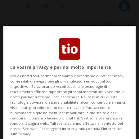
27 ago 2021 - 13:00
BASILEA - La notizia è dello scorso 1. aprile:
Coop ha acquistato Jumbo. Un acquisto
che nelle scorse settimane ha avuto il via
La vostra privacy è per noi molto importante
libera della Commissione della
Noi e i nostri
594
partner archiviamo e accediamo ai dati personali,
come i dati di navigazione gli o identificatori univoci, sul tuo
concorrenza. Ora Coop ha deciso di
dispositivo . Selezionando Accetto, abiliti le tecnologie di
tracciamento affinché supportino gli scopi mostrati alla voce "Noi e i
puntare su Jumbo: in futuro saranno
nostri partner trattiamo i dati da fornire". Nel caso in cui queste
tecnologie dovessero essere disabilitate, alcuni contenuti e annunci
gestiti con q...
visualizzati potrebbero non essere rilevanti. Puoi accedere
nuovamente a questo menu per modificare le tue scelte o per
revocare il consenso facendo clic sul link Gestisci le preferenze in
fondo alla pagina web.. Tali scelte avranno effetto nel contesto del
🔐 Sblocca il nostro archivio
nostro Sito web. Per maggiori informazioni, consulta l'Informativa
sulla privacy.