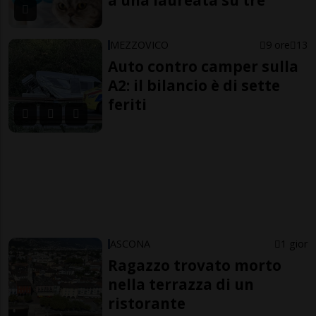
a una laureata su tre
MEZZOVICO
9 ore
13
Auto contro camper sulla
A2: il bilancio è di sette
feriti
ASCONA
1 gior
Ragazzo trovato morto
nella terrazza di un
ristorante