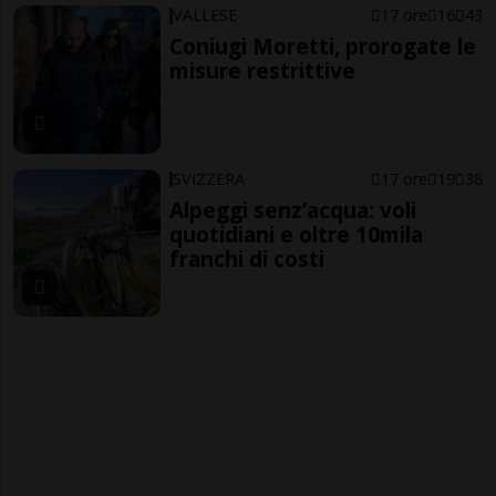
VALLESE
17 ore
16
43
Coniugi Moretti, prorogate le
misure restrittive
SVIZZERA
17 ore
19
38
Alpeggi senz’acqua: voli
quotidiani e oltre 10mila
franchi di costi