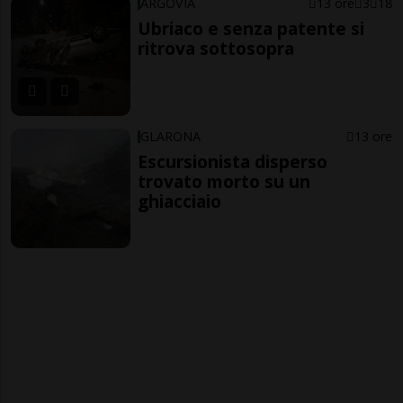
ARGOVIA
13 ore
3
18
Ubriaco e senza patente si
ritrova sottosopra
GLARONA
13 ore
Escursionista disperso
trovato morto su un
ghiacciaio