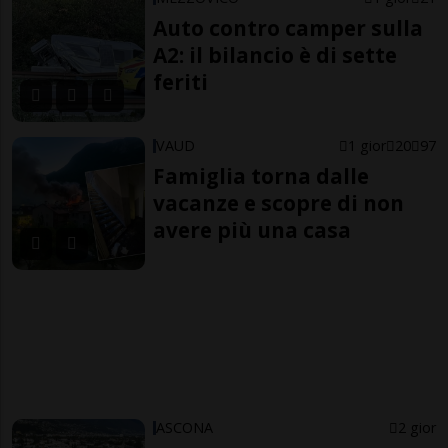
Auto contro camper sulla
A2: il bilancio è di sette
feriti
VAUD
1 gior
20
97
Famiglia torna dalle
vacanze e scopre di non
avere più una casa
ASCONA
2 gior