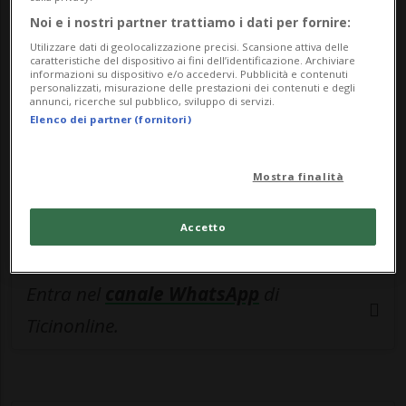
🔐 Sblocca il nostro archivio
Noi e i nostri partner trattiamo i dati per fornire:
esclusivo!
Utilizzare dati di geolocalizzazione precisi. Scansione attiva delle
caratteristiche del dispositivo ai fini dell’identificazione. Archiviare
Sottoscrivi un abbonamento
Archivio
per
informazioni su dispositivo e/o accedervi. Pubblicità e contenuti
personalizzati, misurazione delle prestazioni dei contenuti e degli
leggere questo articolo, oppure scegli
annunci, ricerche sul pubblico, sviluppo di servizi.
Elenco dei partner (fornitori)
MyTioAbo
per accedere all'archivio e
navigare su sito e app senza pubblicità.
Mostra finalità
ACCEDI
Accetto
Entra nel
canale WhatsApp
di
Ticinonline.