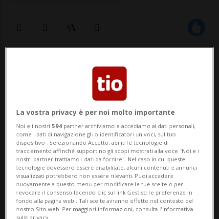
21 nov 2024 - 22:09
ZERNEZ - Paura questa sera per una
coppia di turisti del Nord Europa. Una
La vostra privacy è per noi molto importante
Porsche, con targa tedesca, in uscita da
Noi e i nostri
594
partner archiviamo e accediamo ai dati personali,
come i dati di navigazione gli o identificatori univoci, sul tuo
Livigno si è incendiata, poco dopo le 18, nel
dispositivo . Selezionando Accetto, abiliti le tecnologie di
tracciamento affinché supportino gli scopi mostrati alla voce "Noi e i
tunnel del Munt la Schera, che collega la
nostri partner trattiamo i dati da fornire". Nel caso in cui queste
tecnologie dovessero essere disabilitate, alcuni contenuti e annunci
località italiana con Zernez (GR). La
visualizzati potrebbero non essere rilevanti. Puoi accedere
nuovamente a questo menu per modificare le tue scelte o per
circola...
revocare il consenso facendo clic sul link Gestisci le preferenze in
fondo alla pagina web.. Tali scelte avranno effetto nel contesto del
nostro Sito web. Per maggiori informazioni, consulta l'Informativa
sulla privacy.