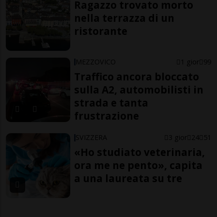
Ragazzo trovato morto
nella terrazza di un
ristorante
MEZZOVICO
1 gior
99
Traffico ancora bloccato
sulla A2, automobilisti in
strada e tanta
frustrazione
SVIZZERA
3 gior
24
51
«Ho studiato veterinaria,
ora me ne pento», capita
a una laureata su tre