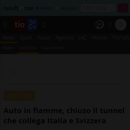
Affitta
Acquista
News
Sport
Focus
Agenda
LAC
People
TioTalk
TICINO
SVIZZERA
DAL MONDO
GRIGIONI
Auto in fiamme, chiuso il tunnel
che collega Italia e Svizzera