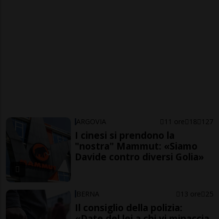
ARGOVIA
11 ore
18
127
I cinesi si prendono la
"nostra" Mammut: «Siamo
Davide contro diversi Golia»
BERNA
13 ore
25
Il consiglio della polizia:
«Date del lei a chi vi minaccia