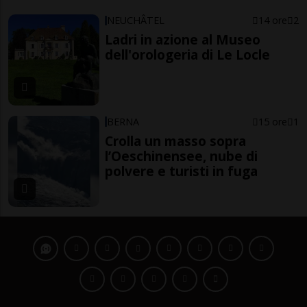
NEUCHÂTEL
14 ore
2
Ladri in azione al Museo
dell'orologeria di Le Locle
BERNA
15 ore
1
Crolla un masso sopra
l’Oeschinensee, nube di
polvere e turisti in fuga