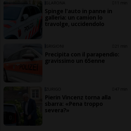
GLARONA
11 min
Spinge l'auto in panne in
galleria: un camion lo
travolge, uccidendolo
GRIGIONI
21 min
Precipita con il parapendio:
gravissimo un 65enne
ZURIGO
47 min
Pierin Vincenz torna alla
sbarra: «Pena troppo
severa?»