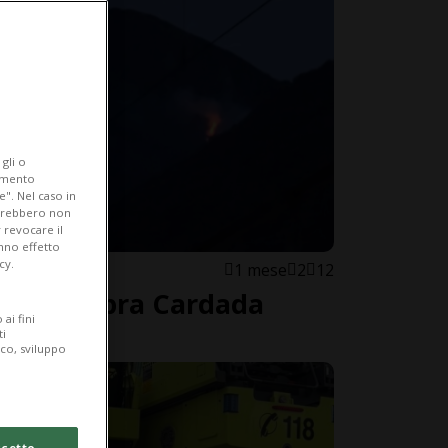
gli o
iamento
e". Nel caso in
potrebbero non
 revocare il
anno effetto
cy.
1 mese
2
12
endio sopra Cardada
ai fini
ti
ico, sviluppo
cetto