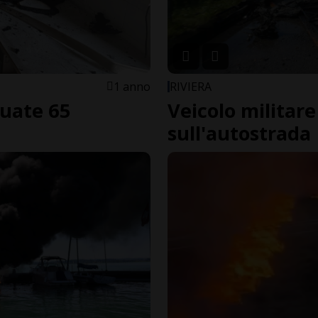
1 anno
RIVIERA
cuate 65
Veicolo militar
sull'autostrada