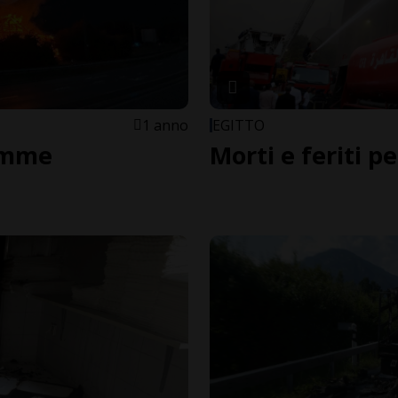
1 anno
EGITTO
iamme
Morti e feriti p