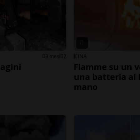
3 mesi
2
CINA
magini
Fiamme su un vo
una batteria al 
mano