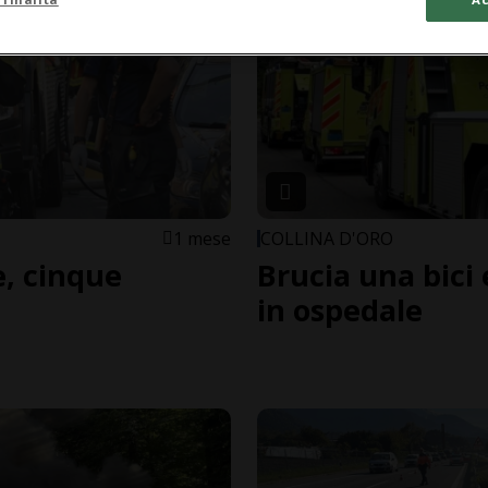
1 mese
COLLINA D'ORO
, cinque
Brucia una bici 
in ospedale