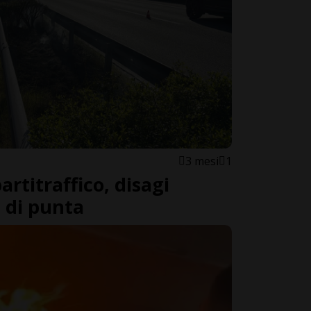
3 mesi
1
rtitraffico, disagi
a di punta