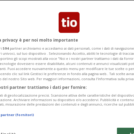
a privacy è per noi molto importante
ri
594
partner archiviamo e accediamo ai dati personali, come i dati di navigazione 
ri univoci, sul tuo dispositivo . Selezionando Accetto, abiliti le tecnologie di tracc
portino gli scopi mostrati alla voce "Noi e i nostri partner trattiamo i dati da fornir
tecnologie dovessero essere disabilitate, alcuni contenuti e annunci visualizzati 
vanti. Puoi accedere nuovamente a questo menu per modificare le tue scelte o per
endo clic sul link Gestisci le preferenze in fondo alla pagina web.. Tali scelte avr
o del nostro Sito web. Per maggiori informazioni, consulta l'Informativa sulla priva
1 sett
LOCARNO
ostri partner trattiamo i dati per fornire:
 la vita in un
Importante inc
ati di geolocalizzazione precisi. Scansione attiva delle caratteristiche del dispositivo 
a
icazione. Archiviare informazioni su dispositivo e/o accedervi. Pubblicità e contenu
ati, misurazione delle prestazioni dei contenuti e degli annunci, ricerche sul pubbl
 partner (fornitori)
 finalità
Ac