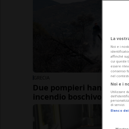
La vostr
Noi e i nost
identificato
affinché sup
cui queste 
essere rile
consenso fac
nel contest
GRECIA
Noi e i n
Due pompieri hanno perso
Utilizzare d
incendio boschivo a Cret
dell’identif
personalizz
di servizi.
Elenco dei
Mostra