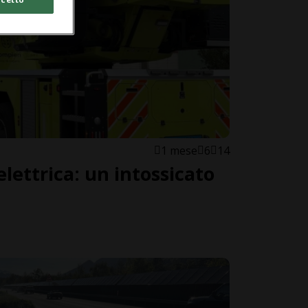
1 mese
6
14
elettrica: un intossicato