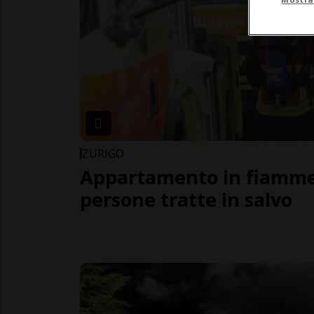
ZURIGO
Appartamento in fiamme
persone tratte in salvo