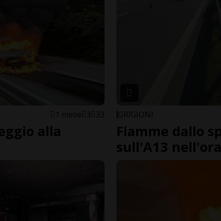
1 mese
3
33
GRIGIONI
eggio alla
Fiamme dallo spa
sull'A13 nell'or