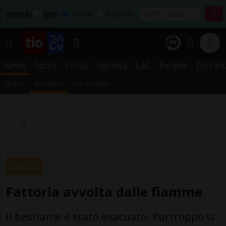
Affitta
Acquista
News
Sport
Focus
Agenda
LAC
People
TioTalk
TICINO
SVIZZERA
DAL MONDO
VAUD
Fattoria avvolta dalle fiamme
Il bestiame è stato evacuato. Purtroppo si