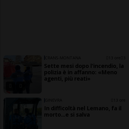
CRANS-MONTANA
13 ore
3
Sette mesi dopo l'incendio, la
polizia è in affanno: «Meno
agenti, più reati»
GINEVRA
13 ore
In difficoltà nel Lemano, fa il
morto...e si salva