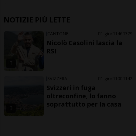
NOTIZIE PIÙ LETTE
CANTONE
1 gior
146
379
Nicolò Casolini lascia la
RSI
SVIZZERA
1 gior
100
142
Svizzeri in fuga
oltreconfine, lo fanno
soprattutto per la casa