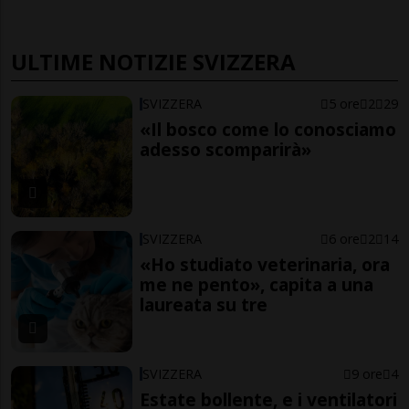
ULTIME NOTIZIE SVIZZERA
SVIZZERA
5 ore
2
29
«Il bosco come lo conosciamo
adesso scomparirà»
SVIZZERA
6 ore
2
14
«Ho studiato veterinaria, ora
me ne pento», capita a una
laureata su tre
SVIZZERA
9 ore
4
Estate bollente, e i ventilatori