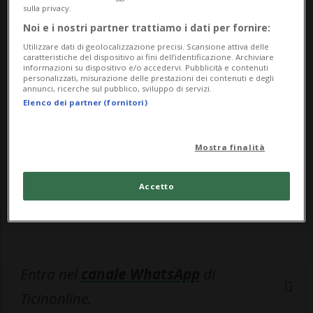
intervenuti una sessantina di po...
sulla privacy.
Noi e i nostri partner trattiamo i dati per fornire:
🔐 Sblocca il nostro archivio
Utilizzare dati di geolocalizzazione precisi. Scansione attiva delle
caratteristiche del dispositivo ai fini dell’identificazione. Archiviare
informazioni su dispositivo e/o accedervi. Pubblicità e contenuti
esclusivo!
personalizzati, misurazione delle prestazioni dei contenuti e degli
annunci, ricerche sul pubblico, sviluppo di servizi.
Sottoscrivi un abbonamento
Archivio
per
Elenco dei partner (fornitori)
leggere questo articolo, oppure scegli
MyTioAbo
per accedere all'archivio e
Mostra finalità
navigare su sito e app senza pubblicità.
Accetto
ACCEDI
Entra nel
canale WhatsApp
di
Ticinonline.