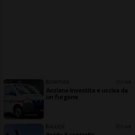
SCIAFFUSA
11 ore
Anziana investita e uccisa da
un furgone
VALLESE
11 ore
Perde il controllo