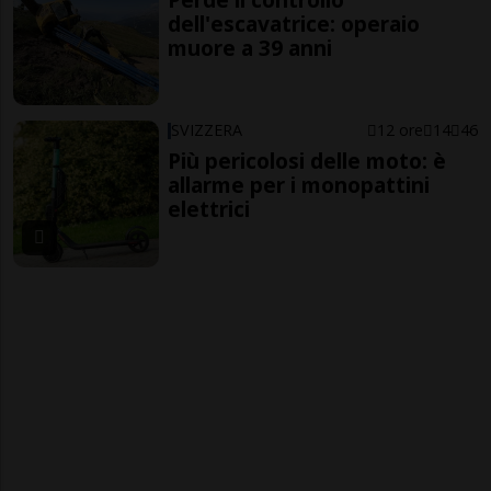
dell'escavatrice: operaio
muore a 39 anni
SVIZZERA
12 ore
14
46
Più pericolosi delle moto: è
allarme per i monopattini
elettrici