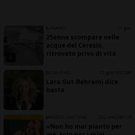
LUGANO
1 gior
25enne scompare nelle
acque del Ceresio,
ritrovato privo di vita
SCI ALPINO
1 gior
65
286
Lara Gut-Behrami dice
basta
ARBEDO-CASTIONE
22 ore
24
159
«Non ho mai pianto per
me, solo per i miei