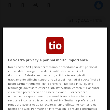
21 lug 2025 - 14:48
La vostra privacy è per noi molto importante
Noi e i nostri
594
partner archiviamo e accediamo ai dati personali,
ST-TRIPHON (VD) - Incendio di una fattoria
come i dati di navigazione gli o identificatori univoci, sul tuo
dispositivo . Selezionando Accetto, abiliti le tecnologie di
a St-Triphon, nel canton VaudAttorno alle
tracciamento affinché supportino gli scopi mostrati alla voce "Noi e i
nostri partner trattiamo i dati da fornire". Nel caso in cui queste
5.50 di oggi, lunedì 21 luglio, un poliziotto
tecnologie dovessero essere disabilitate, alcuni contenuti e annunci
visualizzati potrebbero non essere rilevanti. Puoi accedere
vallesano ha notato le fiamme provenire
nuovamente a questo menu per modificare le tue scelte o per
revocare il consenso facendo clic sul link Gestisci le preferenze in
dall'edificio.Una volta dato l'allarme, sono
fondo alla pagina web.. Tali scelte avranno effetto nel contesto del
nostro Sito web. Per maggiori informazioni, consulta l'Informativa