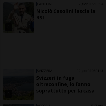
CANTONE
2 gior
165
394
Nicolò Casolini lascia la
RSI
SVIZZERA
2 gior
106
143
Svizzeri in fuga
oltreconfine, lo fanno
soprattutto per la casa
ASCONA
17 ore