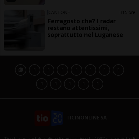
CANTONE
15 ore
Ferragosto che? I radar
restano attentissimi,
soprattutto nel Luganese
TICINONLINE SA
Tio.ch è un portale online di news attivo dal 1997 di proprietà di