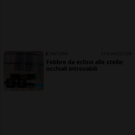
CANTONE
14 ore
21
26
Febbre da eclissi alle stelle:
occhiali introvabili