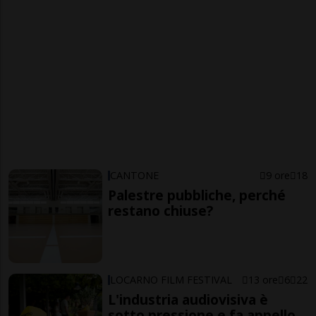
CANTONE
9 ore
18
Palestre pubbliche, perché
restano chiuse?
LOCARNO FILM FESTIVAL
13 ore
6
22
L'industria audiovisiva è
sotto pressione e fa appello