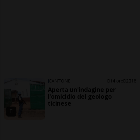
CANTONE
14 ore
2
18
Aperta un'indagine per
l'omicidio del geologo
ticinese