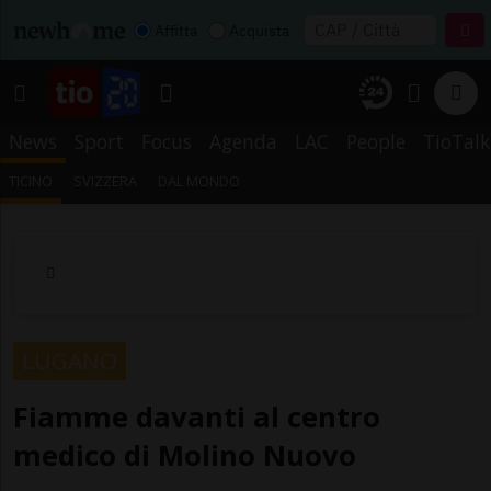
Affitta
Acquista
News
Sport
Focus
Agenda
LAC
People
TioTalk
TICINO
SVIZZERA
DAL MONDO
LUGANO
Fiamme davanti al centro
medico di Molino Nuovo