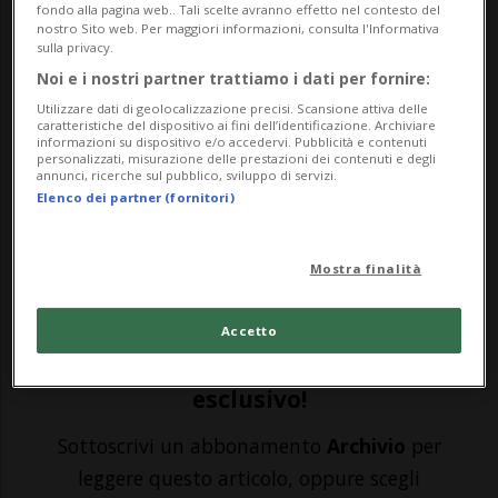
fondo alla pagina web.. Tali scelte avranno effetto nel contesto del
nostro Sito web. Per maggiori informazioni, consulta l'Informativa
sulla privacy.
LUGANO - Incendio di fronte al centro
Noi e i nostri partner trattiamo i dati per fornire:
medico di Molino Nuovo, in via
Utilizzare dati di geolocalizzazione precisi. Scansione attiva delle
caratteristiche del dispositivo ai fini dell’identificazione. Archiviare
Petrini.Stando alle testimonianze di chi
informazioni su dispositivo e/o accedervi. Pubblicità e contenuti
personalizzati, misurazione delle prestazioni dei contenuti e degli
era presente, poco dopo le 16.10 si è
annunci, ricerche sul pubblico, sviluppo di servizi.
Elenco dei partner (fornitori)
sentito prima un boato e,
successivamente, le fiamme hanno avvolto
Mostra finalità
alcuni arbusti. Sul posto i pompi...
Accetto
🔐 Sblocca il nostro archivio
esclusivo!
Sottoscrivi un abbonamento
Archivio
per
leggere questo articolo, oppure scegli