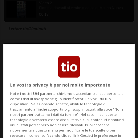
Video 2
Fiamme davanti al centro medico di Molino Nuovo
00:13
Lettore tio/20minuti
di Cronaca Ticino
La vostra privacy è per noi molto importante
04 apr 2025 - 17:07
Aggiornamento 17:44
Noi e i nostri
594
partner archiviamo e accediamo ai dati personali,
come i dati di navigazione gli o identificatori univoci, sul tuo
dispositivo . Selezionando Accetto, abiliti le tecnologie di
tracciamento affinché supportino gli scopi mostrati alla voce "Noi e i
nostri partner trattiamo i dati da fornire". Nel caso in cui queste
tecnologie dovessero essere disabilitate, alcuni contenuti e annunci
visualizzati potrebbero non essere rilevanti. Puoi accedere
nuovamente a questo menu per modificare le tue scelte o per
revocare il consenso facendo clic sul link Gestisci le preferenze in