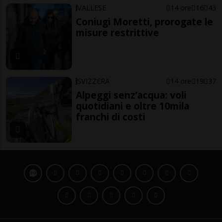
VALLESE
14 ore
16
43
Coniugi Moretti, prorogate le
misure restrittive
SVIZZERA
14 ore
19
37
Alpeggi senz’acqua: voli
quotidiani e oltre 10mila
franchi di costi