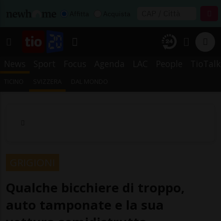
Affitta
Acquista
News
Sport
Focus
Agenda
LAC
People
TioTalk
TICINO
SVIZZERA
DAL MONDO
GRIGIONI
Qualche bicchiere di troppo,
auto tamponate e la sua