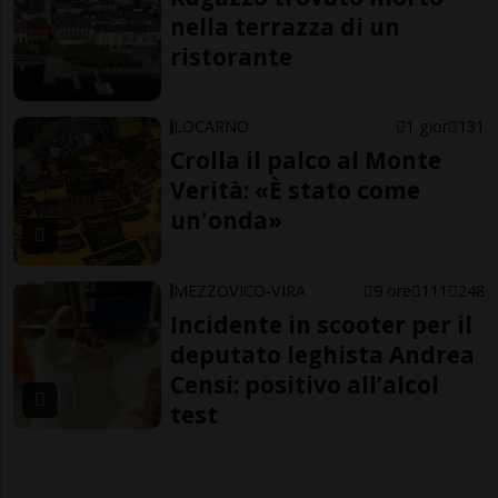
nella terrazza di un
ristorante
LOCARNO
1 gior
131
Crolla il palco al Monte
Verità: «È stato come
un'onda»
MEZZOVICO-VIRA
9 ore
111
248
Incidente in scooter per il
deputato leghista Andrea
Censi: positivo all’alcol
test