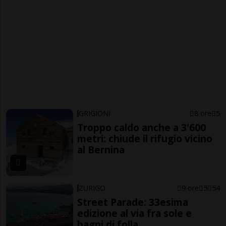
GRIGIONI
8 ore
5
Troppo caldo anche a 3'600
metri: chiude il rifugio vicino
al Bernina
ZURIGO
9 ore
5
54
Street Parade: 33esima
edizione al via fra sole e
bagni di folla