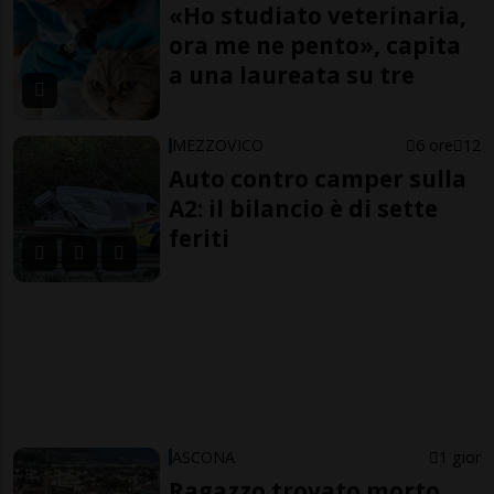
«Ho studiato veterinaria,
ora me ne pento», capita
a una laureata su tre
MEZZOVICO
6 ore
12
Auto contro camper sulla
A2: il bilancio è di sette
feriti
ASCONA
1 gior
Ragazzo trovato morto