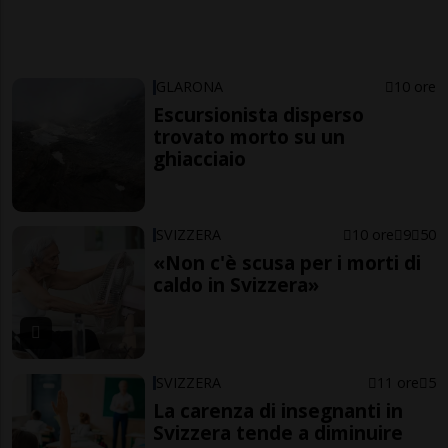
GLARONA
10 ore
Escursionista disperso
trovato morto su un
ghiacciaio
SVIZZERA
10 ore
9
50
«Non c'è scusa per i morti di
caldo in Svizzera»
SVIZZERA
11 ore
5
La carenza di insegnanti in
Svizzera tende a diminuire