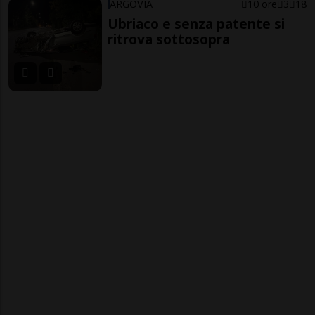
ARGOVIA
10 ore
3
18
Ubriaco e senza patente si
ritrova sottosopra