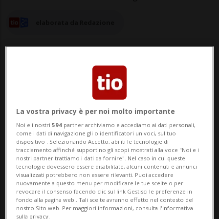
elaborata da Redazione
01 ott 2023 - 14:20
La vostra privacy è per noi molto importante
TRIMMIS - Il risultato dell'alcol test è
Noi e i nostri
594
partner archiviamo e accediamo ai dati personali,
apparso quasi scontato alla luce di quanto
come i dati di navigazione gli o identificatori univoci, sul tuo
dispositivo . Selezionando Accetto, abiliti le tecnologie di
tracciamento affinché supportino gli scopi mostrati alla voce "Noi e i
gli agenti della Polizia cantonale si sono
nostri partner trattiamo i dati da fornire". Nel caso in cui queste
tecnologie dovessero essere disabilitate, alcuni contenuti e annunci
trovati a dovere accertare sulla scena
visualizzati potrebbero non essere rilevanti. Puoi accedere
nuovamente a questo menu per modificare le tue scelte o per
dell'incidente: diverse auto tamponate, la
revocare il consenso facendo clic sul link Gestisci le preferenze in
fondo alla pagina web.. Tali scelte avranno effetto nel contesto del
macchina di chi ha provocato quel ...
nostro Sito web. Per maggiori informazioni, consulta l'Informativa
sulla privacy.