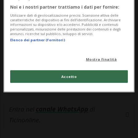
Noi e i nostri partner trattiamo i dati per fornire:
🔐 Sblocca il nostro archivio
Utilizzare dati di geolocalizzazione precisi. Scansione attiva delle
esclusivo!
caratteristiche del dispositivo ai fini dell’identificazione. Archiviare
informazioni su dispositivo e/o accedervi. Pubblicità e contenuti
personalizzati, misurazione delle prestazioni dei contenuti e degli
Sottoscrivi un abbonamento
Archivio
per
annunci, ricerche sul pubblico, sviluppo di servizi.
Elenco dei partner (fornitori)
leggere questo articolo, oppure scegli
MyTioAbo
per accedere all'archivio e
Mostra finalità
navigare su sito e app senza pubblicità.
Accetto
ACCEDI
Entra nel
canale WhatsApp
di
Ticinonline.