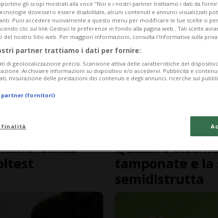
portino gli scopi mostrati alla voce "Noi e i nostri partner trattiamo i dati da fornir
tecnologie dovessero essere disabilitate, alcuni contenuti e annunci visualizzati 
vanti. Puoi accedere nuovamente a questo menu per modificare le tue scelte o per
endo clic sul link Gestisci le preferenze in fondo alla pagina web.. Tali scelte avr
o del nostro Sito web. Per maggiori informazioni, consulta l'Informativa sulla priva
ostri partner trattiamo i dati per fornire:
ati di geolocalizzazione precisi. Scansione attiva delle caratteristiche del dispositivo 
icazione. Archiviare informazioni su dispositivo e/o accedervi. Pubblicità e contenu
ati, misurazione delle prestazioni dei contenuti e degli annunci, ricerche sul pubbl
 partner (fornitori)
 finalità
Ac
2 anni
GRIGIONI
lano: senza
Qualche bicchie
oltest
tamponate e la 
semidistrutta