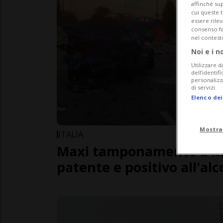
affinché sup
cui queste 
essere rile
consenso fac
nel contest
Noi e i n
Utilizzare d
dell’identif
personalizz
di servizi.
Elenco dei
Mostra
ITALIA
Maxi tamponamento a Mi
patente e positivo all'alc