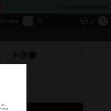
Cerca e trova immobili
ubriche
gli o
iamento