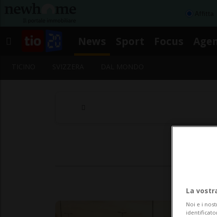
Affitta
News
Sport
Focus
Age
TICINO
SVIZZERA
DAL MONDO
La vostr
Noi e i nost
identificato