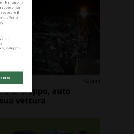
e". Nel caso in
potrebbero non
 revocare il
anno effetto
cy.
ai fini
ti
ico, sviluppo
cetto
2 anni
re di troppo, auto
sua vettura