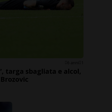
6 anni
1
, targa sbagliata e alcol,
 Brozovic