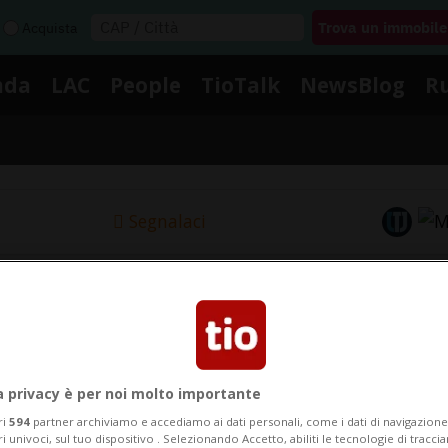
Acquista
nda
LAC
People
TioTalk
NewsBlog
R
Segnalaci
Notizie su Alcoltest
Segui le notizie e gli approfondimenti su Alcoltest.
a privacy è per noi molto importante
ri
594
partner archiviamo e accediamo ai dati personali, come i dati di navigazione 
ri univoci, sul tuo dispositivo . Selezionando Accetto, abiliti le tecnologie di tracc