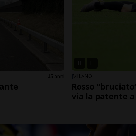
5 anni
MILANO
lante
Rosso “bruciato”
via la patente a