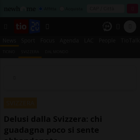
Affitta
Acquista
News
Sport
Focus
Agenda
LAC
People
TioTalk
TICINO
SVIZZERA
DAL MONDO
SVIZZERA
Delusi dalla Svizzera: chi
guadagna poco si sente