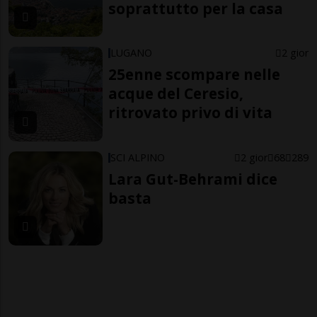
soprattutto per la casa
LUGANO
2 gior
25enne scompare nelle
acque del Ceresio,
ritrovato privo di vita
SCI ALPINO
2 gior
68
289
Lara Gut-Behrami dice
basta