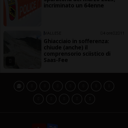
incriminato un 64enne
VALLESE
4 ore
2
11
Ghiacciaio in sofferenza:
chiude (anche) il
comprensorio sciistico di
Saas-Fee