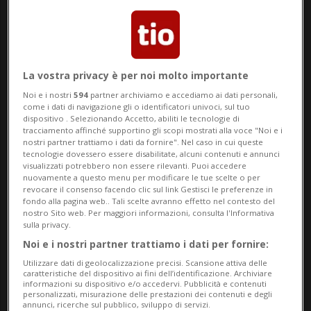
fa altro che aumentare il senso di
abbandono in coloro che guadagnano
poco.
La vostra privacy è per noi molto importante
È un articolo del Tages-Anzeiger a mettere
Noi e i nostri
594
partner archiviamo e accediamo ai dati personali,
come i dati di navigazione gli o identificatori univoci, sul tuo
in luce i dati emersi dal sondaggio che
dispositivo . Selezionando Accetto, abiliti le tecnologie di
tracciamento affinché supportino gli scopi mostrati alla voce "Noi e i
evidenzia le «crescenti divisioni tra ricchi e
nostri partner trattiamo i dati da fornire". Nel caso in cui queste
tecnologie dovessero essere disabilitate, alcuni contenuti e annunci
poveri, giovani e anziani, donne e uomini».
visualizzati potrebbero non essere rilevanti. Puoi accedere
nuovamente a questo menu per modificare le tue scelte o per
revocare il consenso facendo clic sul link Gestisci le preferenze in
fondo alla pagina web.. Tali scelte avranno effetto nel contesto del
Il reddito e la percezione della giustizia
nostro Sito web. Per maggiori informazioni, consulta l'Informativa
sulla privacy.
Il Barometro della giustizia 2026 rileva che
Noi e i nostri partner trattiamo i dati per fornire:
tra le 2000 persone intervistate
Utilizzare dati di geolocalizzazione precisi. Scansione attiva delle
caratteristiche del dispositivo ai fini dell’identificazione. Archiviare
dall’istituto di ricerca GFS di Berna, il 33
informazioni su dispositivo e/o accedervi. Pubblicità e contenuti
personalizzati, misurazione delle prestazioni dei contenuti e degli
percento degli intervistati afferma che «il
annunci, ricerche sul pubblico, sviluppo di servizi.