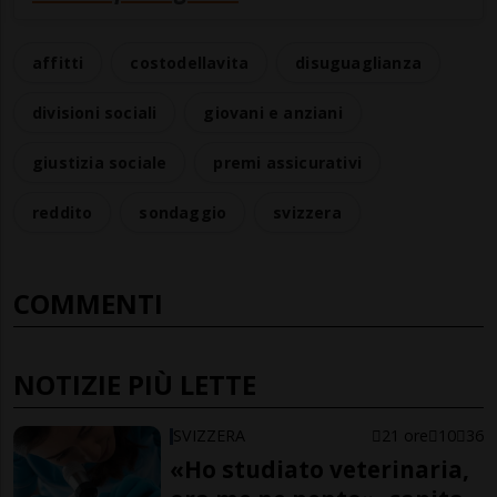
affitti
costodellavita
disuguaglianza
divisioni sociali
giovani e anziani
giustizia sociale
premi assicurativi
reddito
sondaggio
svizzera
COMMENTI
NOTIZIE PIÙ LETTE
SVIZZERA
21 ore
10
36
«Ho studiato veterinaria,