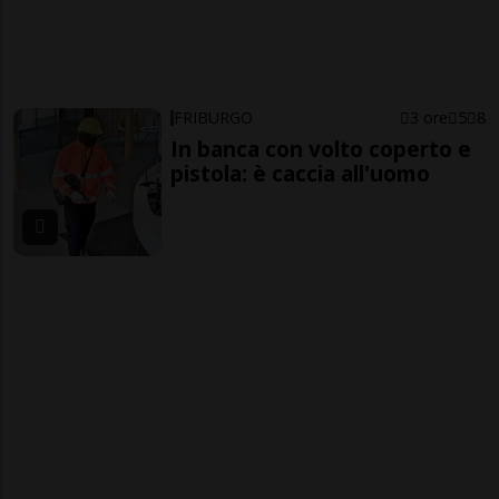
FRIBURGO
3 ore
5
8
In banca con volto coperto e
pistola: è caccia all'uomo