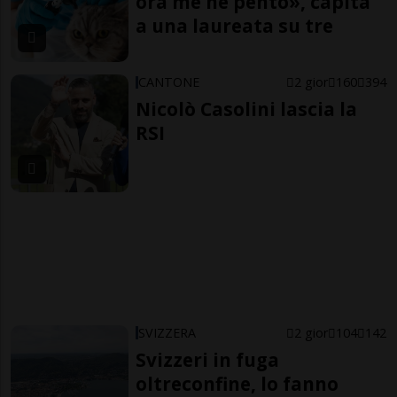
ora me ne pento», capita
a una laureata su tre
CANTONE
2 gior
160
394
Nicolò Casolini lascia la
RSI
SVIZZERA
2 gior
104
142
Svizzeri in fuga
oltreconfine, lo fanno