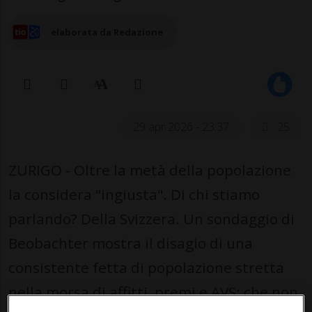
elaborata da Redazione
29 apr 2026 - 23:37
25
ZURIGO - Oltre la metà della popolazione
la considera "ingiusta". Di chi stiamo
parlando? Della Svizzera. Un sondaggio di
Beobachter mostra il disagio di una
consistente fetta di popolazione stretta
nella morsa di affitti, premi e AVS: che non