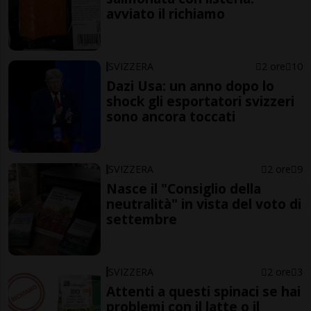
avviato il richiamo
SVIZZERA
2 ore
10
Dazi Usa: un anno dopo lo
shock gli esportatori svizzeri
sono ancora toccati
SVIZZERA
2 ore
9
Nasce il "Consiglio della
neutralità" in vista del voto di
settembre
SVIZZERA
2 ore
3
Attenti a questi spinaci se hai
problemi con il latte o il